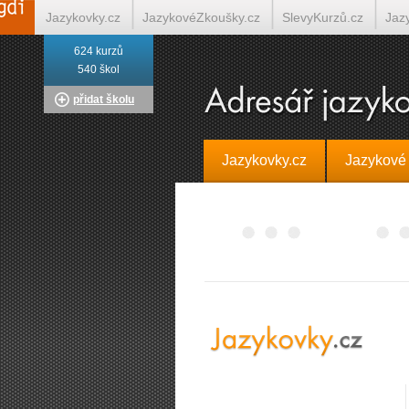
Jazykovky.cz
JazykovéZkoušky.cz
SlevyKurzů.cz
Jaz
624 kurzů
Italština on-line
Tlumočení-Překlady.cz
Překládá.cz
T
540 škol
přidat školu
Jazykovky.cz
Jazykové