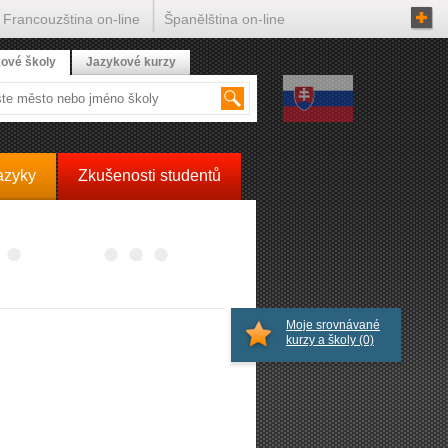
Francouzština on-line
Španělština on-line
ové školy
Jazykové kurzy
azyky
Zkušenosti studentů
Moje srovnávané
kurzy a školy
(0)