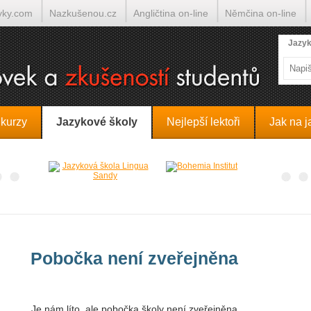
yky.com
Nazkušenou.cz
Angličtina on-line
Němčina on-line
lumočí.cz
Jazyk
 kurzy
Jazykové školy
Nejlepší lektoři
Jak na j
Pobočka není zveřejněna
Je nám líto, ale pobočka školy není zveřejněna.