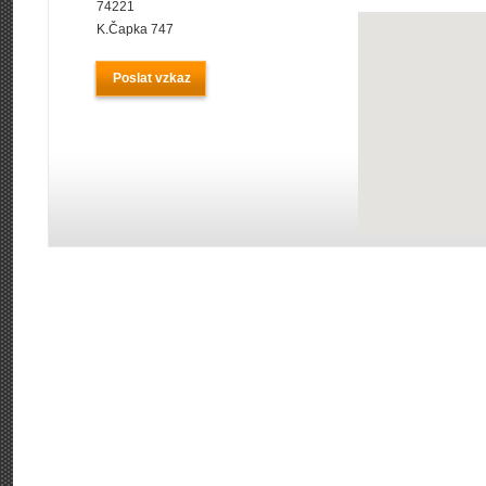
74221
K.Čapka 747
Poslat vzkaz