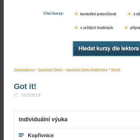
Chci kurzy:
konkrétní pokročilosti
s d
v určitých hodinách
přípr
Jazykovky.cz
>
Jazykové školy
>
Jazykové školy Kopřivnice
>
Got it!
Got it!
IČ:
76283518
Individuální výuka
Kopřivnice