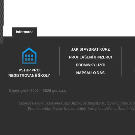
Informace
JAK SI VYBRAT KURZ
PROHLÁŠENÍ K INZERCI
PODMÍNKY UŽITÍ
VSTUP PRO
NAPSALI O NÁS
REGISTROVANÉ ŠKOLY
Copyright © 2001 – 2026
gdi, s.r.o.
Jazykové školy
,
Jazykové kurzy
,
Jazykové zkoušky
,
Kurzy angličtiny
,
Ang
Francouzština
,
Výuka francouzštiny
,
Kurzy španělštiny
,
Španělšti