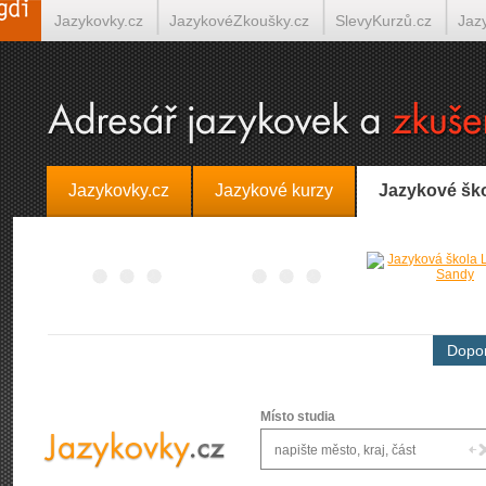
Jazykovky.cz
JazykovéZkoušky.cz
SlevyKurzů.cz
Jaz
Španělština on-line
Italština on-line
Tlumočení-Překlady.
Jazykovky.cz
Jazykové kurzy
Jazykové šk
Dopor
Místo studia