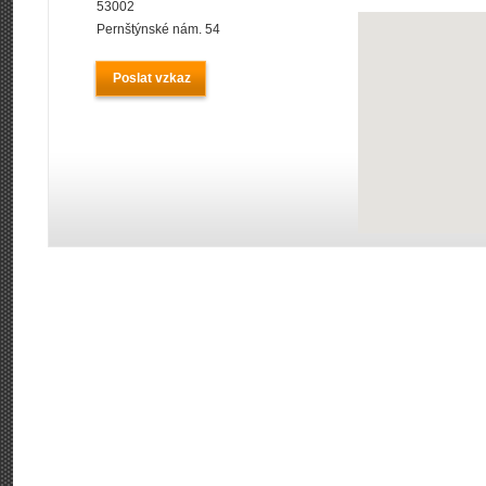
53002
Pernštýnské nám. 54
Poslat vzkaz