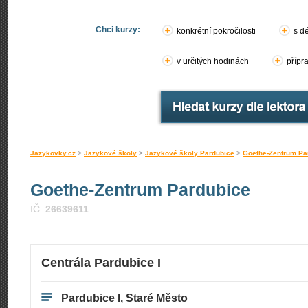
Chci kurzy:
konkrétní pokročilosti
s d
v určitých hodinách
přípr
Jazykovky.cz
>
Jazykové školy
>
Jazykové školy Pardubice
>
Goethe-Zentrum Pa
Goethe-Zentrum Pardubice
IČ:
26639611
Centrála Pardubice I
Pardubice I, Staré Město