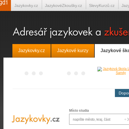
Jazykovky.cz
JazykovéZkoušky.cz
SlevyKurzů.cz
Jaz
Španělština on-line
Italština on-line
Tlumočení-Překlady.
Jazykovky.cz
Jazykové kurzy
Jazykové šk
Dopor
Místo studia