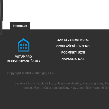
Informace
JAK SI VYBRAT KURZ
PROHLÁŠENÍ K INZERCI
PODMÍNKY UŽITÍ
VSTUP PRO
NAPSALI O NÁS
REGISTROVANÉ ŠKOLY
Copyright © 2001 – 2026
gdi, s.r.o.
Jazykové školy
,
Jazykové kurzy
,
Jazykové zkoušky
,
Kurzy angličtiny
,
Ang
Francouzština
,
Výuka francouzštiny
,
Kurzy španělštiny
,
Španělšti