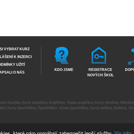
SI VYBRAT KURZ
ÁŠENÍ K INZERCI
DMÍNKY UŽITÍ
KDO JSME
REGISTRACE
DOP
APSALI O NÁS
NOVÝCH ŠKOL
kové zkoušky
,
Kurzy angličtiny
,
Angličtina
,
Výuka angličtiny
,
Kurzy němčiny
,
Němčin
tiny
,
Kurzy španělštiny
,
Španělština
,
Výuka španělštiny
,
Kurzy italštiny
,
Italština
,
Výu
kies, které nám pomáhají zabezpečit lepší služby.
Víc info