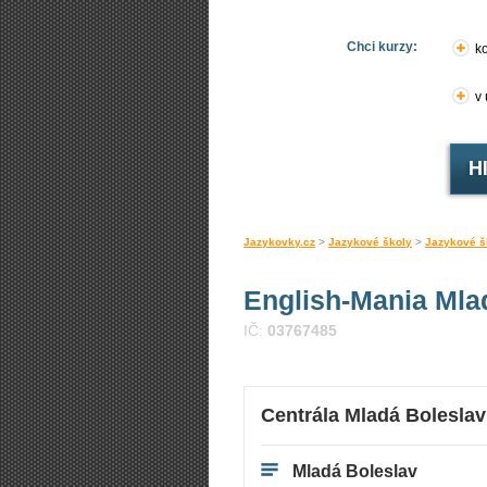
Chci kurzy:
ko
v
Jazykovky.cz
>
Jazykové školy
>
Jazykové š
English-Mania Mla
IČ:
03767485
Centrála Mladá Boleslav
Mladá Boleslav