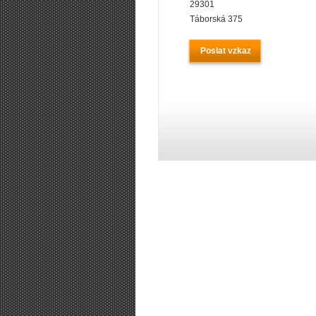
29301
Táborská 375
Poslat vzkaz