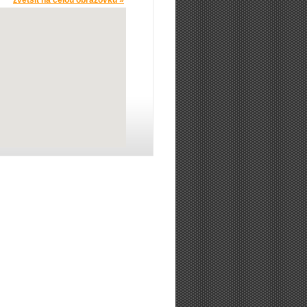
zvětšit na celou obrazovku »