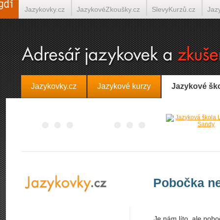
Jazykovky.cz
JazykovéZkoušky.cz
SlevyKurzů.cz
Jaz
Španělština on-line
Italština on-line
Tlumočení-Překlady.
Jazykovky.cz
Jazykové kurzy
Jazykové šk
Pobočka ne
Je nám líto, ale pobo