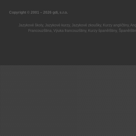
Copyright © 2001 – 2026
gdi, s.r.o.
Jazykové školy
,
Jazykové kurzy
,
Jazykové zkoušky
,
Kurzy angličtiny
,
Ang
Francouzština
,
Výuka francouzštiny
,
Kurzy španělštiny
,
Španělšti