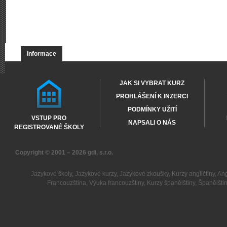
Informace
JAK SI VYBRAT KURZ
PROHLÁŠENÍ K INZERCI
PODMÍNKY UŽITÍ
VSTUP PRO
NAPSALI O NÁS
REGISTROVANÉ ŠKOLY
Copyright © 2001 – 2026
gdi, s.r.o.
Jazykové školy
,
Jazykové kurzy
,
Jazykové zkoušky
,
Kurzy angličtiny
,
Ang
Francouzština
,
Výuka francouzštiny
,
Kurzy španělštiny
,
Španělšti