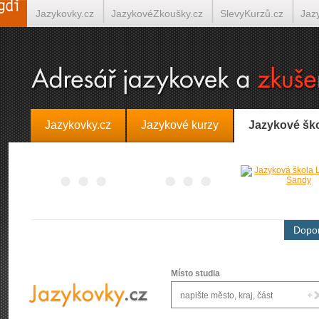
Jazykovky.cz
JazykovéZkoušky.cz
SlevyKurzů.cz
Jaz
Španělština on-line
Italština on-line
Tlumočení-Překlady.
Jazykovky.cz
Jazykové kurzy
Jazykové šk
Dopor
Místo studia