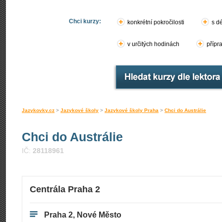
Chci kurzy:
konkrétní pokročilosti
s d
v určitých hodinách
přípr
Jazykovky.cz
>
Jazykové školy
>
Jazykové školy Praha
>
Chci do Austrálie
Chci do Austrálie
IČ:
28118961
Centrála Praha 2
Praha 2, Nové Město