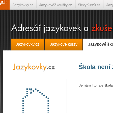
Jazykovky.cz
JazykovéZkoušky.cz
SlevyKurzů.cz
Jaz
Španělština on-line
Italština on-line
Tlumočení-Překlady.
Jazykovky.cz
Jazykové kurzy
Jazykové šk
Škola není
Je nám líto, ale škol