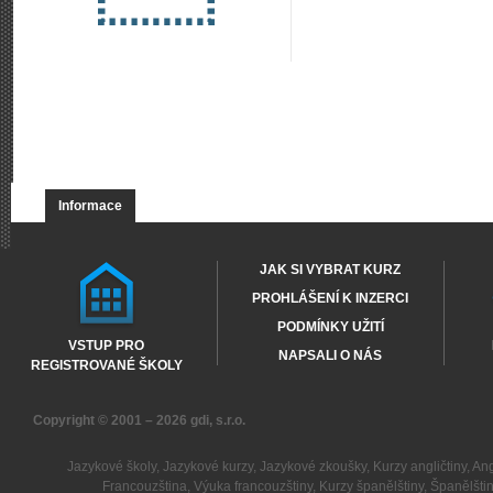
Informace
JAK SI VYBRAT KURZ
PROHLÁŠENÍ K INZERCI
PODMÍNKY UŽITÍ
VSTUP PRO
NAPSALI O NÁS
REGISTROVANÉ ŠKOLY
Copyright © 2001 – 2026
gdi, s.r.o.
Jazykové školy
,
Jazykové kurzy
,
Jazykové zkoušky
,
Kurzy angličtiny
,
Ang
Francouzština
,
Výuka francouzštiny
,
Kurzy španělštiny
,
Španělšti