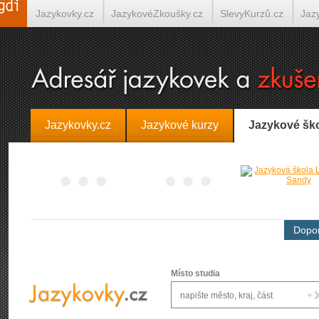
Jazykovky.cz
JazykovéZkoušky.cz
SlevyKurzů.cz
Jaz
Španělština on-line
Italština on-line
Tlumočení-Překlady.
Jazykovky.cz
Jazykové kurzy
Jazykové šk
Dopor
Místo studia