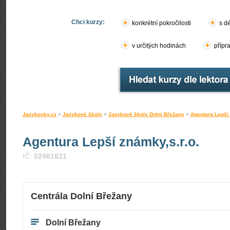
Chci kurzy:
konkrétní pokročilosti
s d
v určitých hodinách
přípr
Jazykovky.cz
>
Jazykové školy
>
Jazykové školy Dolní Břežany
>
Agentura Lepší 
Agentura Lepší známky,s.r.o.
IČ:
02481821
Centrála Dolní Břežany
Dolní Břežany