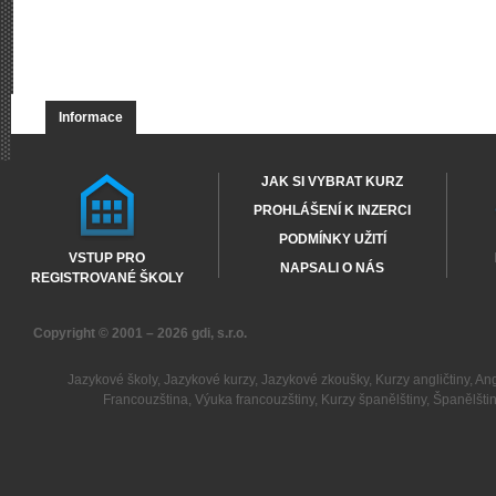
Informace
JAK SI VYBRAT KURZ
PROHLÁŠENÍ K INZERCI
PODMÍNKY UŽITÍ
VSTUP PRO
NAPSALI O NÁS
REGISTROVANÉ ŠKOLY
Copyright © 2001 – 2026
gdi, s.r.o.
Jazykové školy
,
Jazykové kurzy
,
Jazykové zkoušky
,
Kurzy angličtiny
,
Ang
Francouzština
,
Výuka francouzštiny
,
Kurzy španělštiny
,
Španělšti