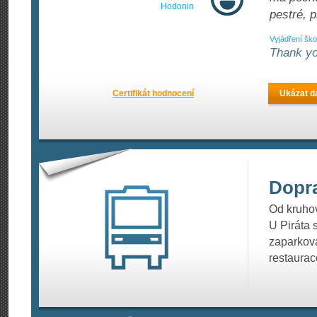
Hodonin
pestré, p
Vyjádření ško
Thank yo
Certifikát hodnocení
Ukázat da
Dopr
Od kruho
U Piráta
zaparkova
restaurac