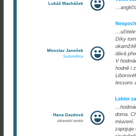
Lukáš Macháček
…angličti
Nespoch
…učitele 
Díky tom
okamžitě
Miroslav Janeček
dává pře
Sudoměřice
V hodiná
hodně i z
Liborové
lessons
Lektor z
…hodinách
doma. Chy
Hana Gazdová
zdravotní sestra
mluvení.
zapojuje 