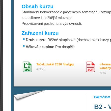
Obsah kurzu
Standardní konverzace o jakýchkoliv tématech. Rozvíje
za aplikace i složitější mluvnice.
Procvičování poslechu a výslovnosti.
Zařazení kurzu
Druh kurzu:
Běžné skupinové (docházkové) kurzy p
Věková skupina:
Pro dospělé
Tuček plakát 2026 final.jpg
informa
kameny 
469 kB
70 kB
Pokročilost
B2 - 