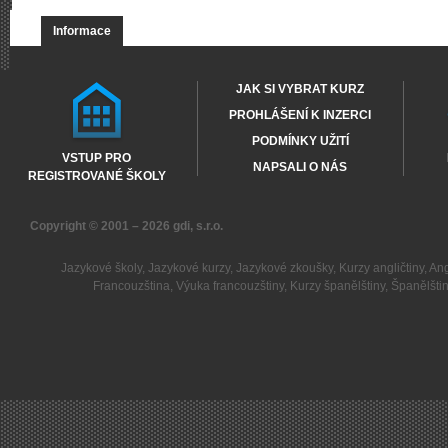
Informace
JAK SI VYBRAT KURZ
PROHLÁŠENÍ K INZERCI
PODMÍNKY UŽITÍ
VSTUP PRO
NAPSALI O NÁS
REGISTROVANÉ ŠKOLY
Copyright © 2001 – 2026
gdi, s.r.o.
Jazykové školy
,
Jazykové kurzy
,
Jazykové zkoušky
,
Kurzy angličtiny
,
Ang
Francouzština
,
Výuka francouzštiny
,
Kurzy španělštiny
,
Španělšti