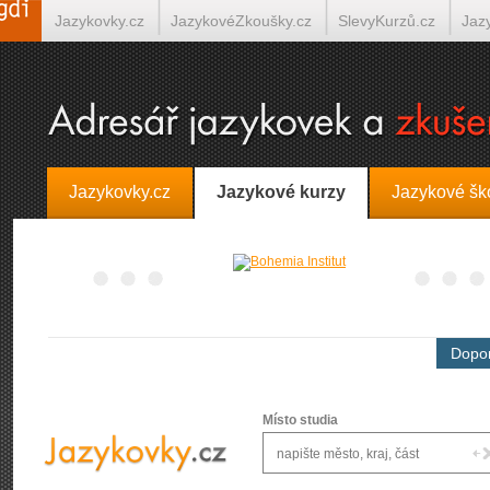
Jazykovky.cz
JazykovéZkoušky.cz
SlevyKurzů.cz
Jaz
Španělština on-line
Italština on-line
Tlumočení-Překlady.
Jazykovky.cz
Jazykové kurzy
Jazykové šk
Dopor
Místo studia