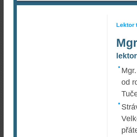
Lektor 
Mgr
lekto
Mgr.
od r
Tuče
Strá
Velk
přát