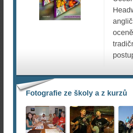
Head
angli
oceně
tradi
postu
Fotografie ze školy a z kurzů