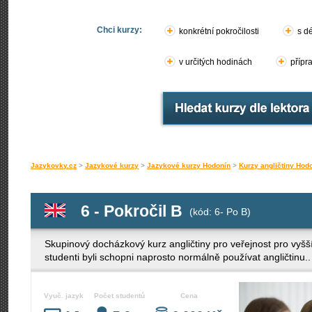
Chci kurzy:
konkrétní pokročilosti
s d
v určitých hodinách
přípr
Jazykovky.cz
>
Jazykové kurzy
>
Jazykové kurzy Hodonín
>
Kurzy angličtiny Hod
6 - Pokročil B
(kód: 6- Po B)
Skupinový docházkový kurz angličtiny pro veřejnost pro vyšší
studenti byli schopni naprosto normálně používat angličtinu..
Vyuč. jazyk
Počet studentů
Cena