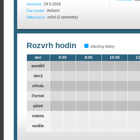
29.5.2026
Ukončení:
Večerní
Čas konání:
roční (2 semestry)
Délka kurzu:
Rozvrh hodin
všechny týdny
den
6:00
8:00
10:00
12
pondělí
úterý
středa
čtvrtek
pátek
sobota
neděle