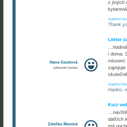
z jiných 
kytarové
Vyjádření ško
Thank yo
Lektor z
…hodinác
i doma. 
mluvení.
Hana Gazdová
zapojuje
zdravotní sestra
skutečně
Vyjádření ško
Hanko, m
Kurz ve
…navštěvu
dalších l
Zdeňka Mastná
má pocho