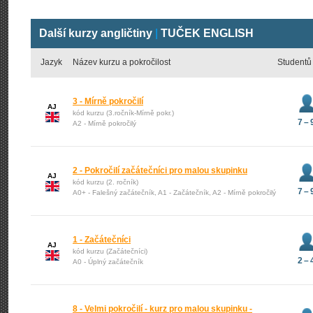
Další kurzy angličtiny
|
TUČEK ENGLISH
Jazyk
Název kurzu a pokročilost
Studentů
3 - Mírně pokročilí
AJ
kód kurzu (3.ročník-Mírně pokr.)
7 – 
A2 - Mírně pokročilý
2 - Pokročilí začátečníci pro malou skupinku
AJ
kód kurzu (2. ročník)
7 – 
A0+ - Falešný začátečník, A1 - Začátečník, A2 - Mírně pokročilý
1 - Začátečníci
AJ
kód kurzu (Začátečníci)
2 – 
A0 - Úplný začátečník
8 - Velmi pokročilí - kurz pro malou skupinku -