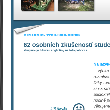
on-line hodnocení, reference, recenze, doporučení
62 osobních zkušeností stud
skupinových kurzů angličtiny na této pobočce
Na jazyk
…výuka n
rozmluve
Díky tom
si rozší
audiokni
hodině p
věnujeme
Jiří Novák