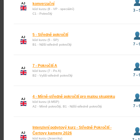
AJ
konverzační
kód kurzu (8 - VP - speciální)
3 – 
C1 - Pokročilý
5 - Středně pokročilí
AJ
kód kurzu (5 - SP)
7 – 
B1 - Nižší-středně pokročilý
7 - Pokročilí A
AJ
kód kurzu (7 - Po A)
7 – 
B2 - Vyšší-středně pokročilý
4 - Mírně-středně pokročilí pro malou skupinku
AJ
kód kurzu (4-MSP)
7 – 
A2 - Mírně pokročilý, B1 - Nižší-středně pokročilý
Intenzivní pobytový kurz - Středně Pokročilí -
AJ
Čertovy kameny 2026
kód kurzu (Jeseníky)
7 – 