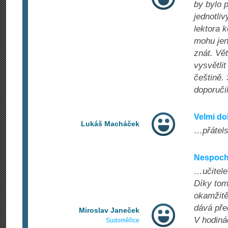
by bylo 
jednotli
lektora k
mohu jen 
znát. Vět
vysvětlit
češtině.
doporuč
Velmi do
Lukáš Macháček
…přátels
Nespoch
…učitele 
Díky tom
okamžitě
dává pře
Miroslav Janeček
V hodiná
Sudoměřice