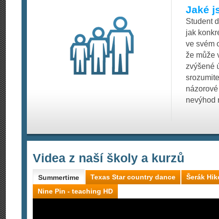
Jaké j
Student d
jak konkr
ve svém o
že může v
zvýšené ú
srozumite
názorové 
nevýhod 
Videa z naší školy a kurzů
Texas Star country dance
Šerák Hik
Summertime
Nine Pin - teaching HD