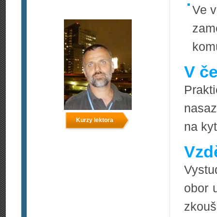
Ve v
zamě
komu
V če
Prakt
nasaz
Kurzy lektora
na kyt
Vzdě
Vystu
obor u
zkou