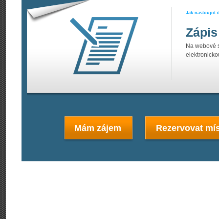
Jak nastoupit 
Zápis
Na webové st
elektronicko
Mám zájem
Rezervovat mís