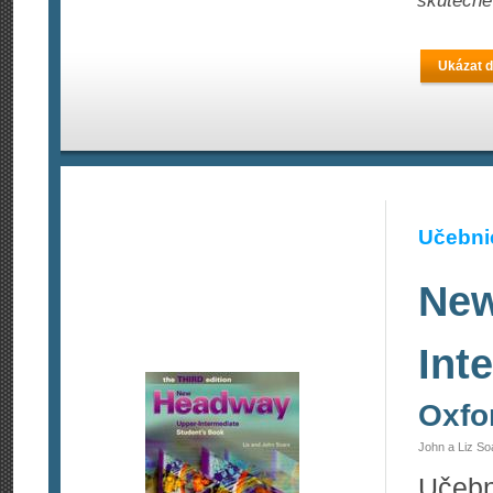
skutečně
Ukázat d
Učebnic
New
Int
Oxfo
John a Liz So
Učebn