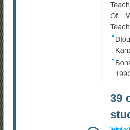
Teach
Of W
Teache
Dlou
Kan
Boha
1990
39 
stu
Velmi oc