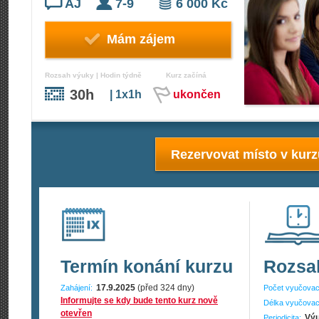
AJ
7-9
6 000 Kč
Mám zájem
Rozsah výuky | Hodin týdně
Kurz začíná
30h
| 1x1h
ukončen
Rezervovat místo v kur
Termín konání kurzu
Rozsa
17.9.2025
(před 324 dny)
Zahájení:
Počet vyučovac
Informujte se kdy bude tento kurz nově
Délka vyučovac
otevřen
Výu
Periodicita: