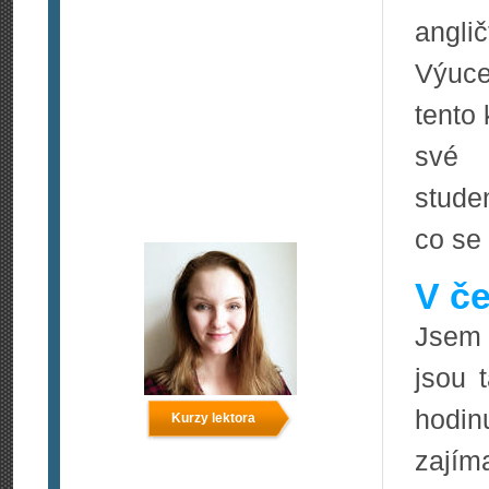
anglič
Výuce
tento
své 
stude
co se 
V če
Jsem 
jsou 
hodin
Kurzy lektora
zajím