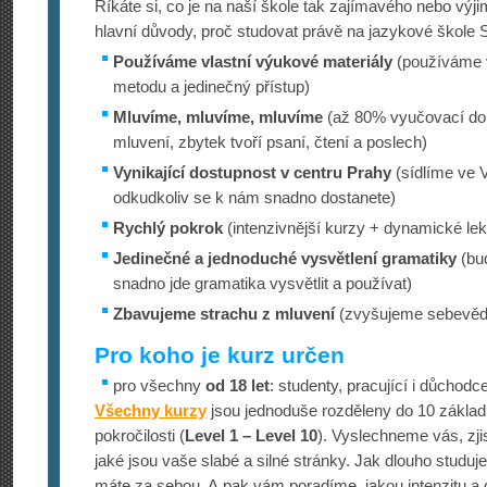
Říkáte si, co je na naší škole tak zajímavého nebo vý
hlavní důvody, proč studovat právě na jazykové škol
Používáme vlastní výukové materiály
(používáme 
metodu a jedinečný přístup)
Mluvíme, mluvíme, mluvíme
(až 80% vyučovací do
mluvení, zbytek tvoří psaní, čtení a poslech)
Vynikající dostupnost v centru Prahy
(sídlíme ve V
odkudkoliv se k nám snadno dostanete)
Rychlý pokrok
(intenzivnější kurzy + dynamické lek
Jedinečné a jednoduché vysvětlení gramatiky
(bud
snadno jde gramatika vysvětlit a používat)
Zbavujeme strachu z mluvení
(zvyšujeme sebevědo
Pro koho je kurz určen
pro všechny
od 18 let
: studenty, pracující i důchodc
Všechny kurzy
jsou jednoduše rozděleny do 10 základ
pokročilosti (
Level 1 – Level 10
). Vyslechneme vás, zjis
jaké jsou vaše slabé a silné stránky. Jak dlouho studuj
máte za sebou. A pak vám poradíme, jakou intenzitu a d