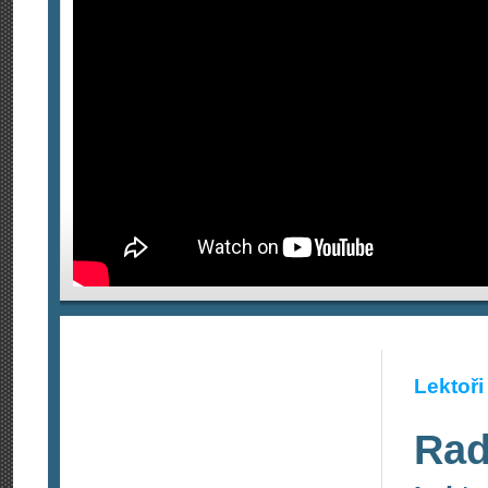
Lektoři
Ra