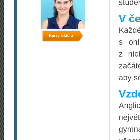
stude
V če
Každé
Kurzy lektora
s ohl
z nic
začát
aby se
Vzdě
Angli
nejvě
gymná