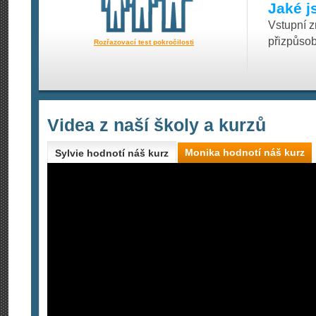
Jaké j
Vstupní z
přizpůsob
Rozřazovací test pokročilosti
Videa z naší školy a kurzů
Monika hodnotí náš kurz
Sylvie hodnotí náš kurz