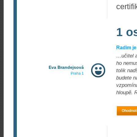
certif
1 o
Radim j
…učitel a
ho nemus
Eva Brandejsová
tolik nad
Praha 1
budete n
vzpomíná
hloupě. 
Ohodnoti