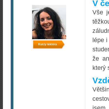
V če
Vše j
těžko
zálud
lépe 
Kurzy lektora
stude
že an
který 
Vzdě
Větši
cesto
jsem 