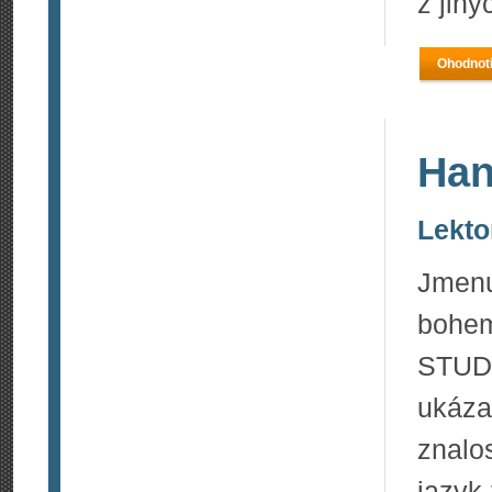
z jin
Ohodnoti
Ha
Lekto
Jmenu
bohem
STUD
ukázat
znalo
jazyk