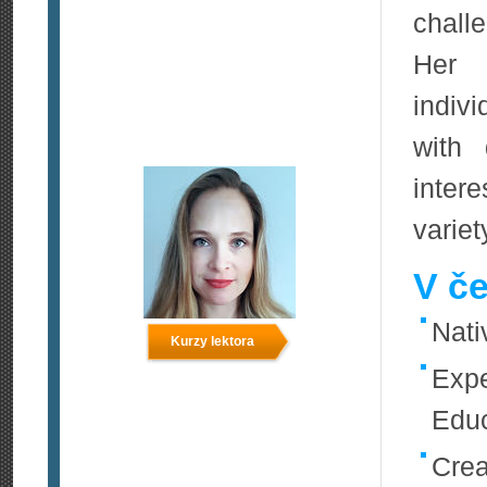
chall
Her 
indiv
with 
inter
variet
V če
Nati
Kurzy lektora
Expe
Educ
Crea