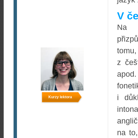
V če
Na i
přizp
tomu,
z češ
apod.
fonet
i důk
Kurzy lektora
into
angli
na to