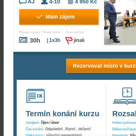
AJ
4-10
4 950 Kč
Mám zájem
Rozsah výuky | Hodin týdně
Kurz začíná
30h
| 1x3h
jinak
Rezervovat místo v kur
Termín konání kurzu
Rozsa
říjen / únor
Zahájení:
Počet vyučovac
Odpolední , Ranní , Večerní
Čas konání:
Délka vyučovac
půlroční (semestrální)
Výu
Délka kurzu:
Periodicita: