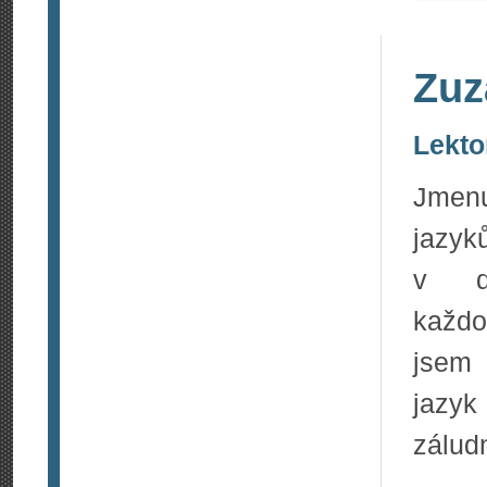
Zuz
Lekto
Jmenu
jazyk
v dn
každo
jsem 
jazyk
záludn