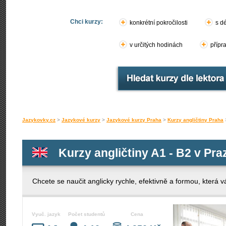
Chci kurzy:
konkrétní pokročilosti
s d
v určitých hodinách
přípr
Jazykovky.cz
>
Jazykové kurzy
>
Jazykové kurzy Praha
>
Kurzy angličtiny Praha
Kurzy angličtiny A1 - B2 v Pra
Chcete se naučit anglicky rychle, efektivně a formou, která
Vyuč. jazyk
Počet studentů
Cena