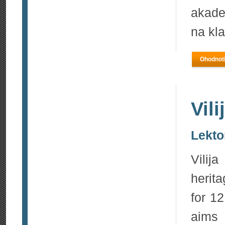
akade
na kla
Ohodnoti
Vili
Lekto
Vilij
herit
for 1
aims 