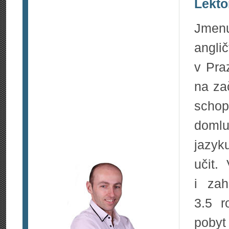
Lekto
Jmen
angl
v Pra
na za
schop
domlu
jazyk
učit.
i za
3.5 r
pobyt