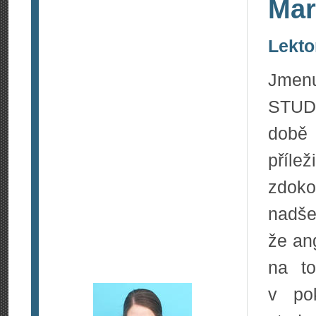
Mar
Lekto
Jmenu
STUDY
době
příle
zdoko
nadše
že an
na to
v po