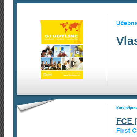
Učebnic
Vla
Kurz připra
FCE (
First C