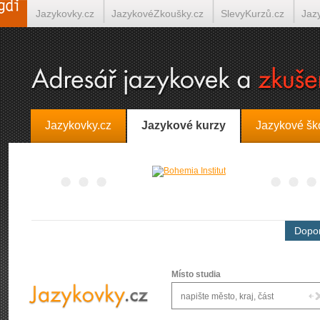
Jazykovky.cz
JazykovéZkoušky.cz
SlevyKurzů.cz
Jaz
Španělština on-line
Italština on-line
Tlumočení-Překlady.
Jazykovky.cz
Jazykové kurzy
Jazykové šk
Dopor
Místo studia