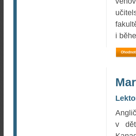
věno
učite
fakul
i běhe
Ohodnoti
Mar
Lekto
Angli
v dě
Kana