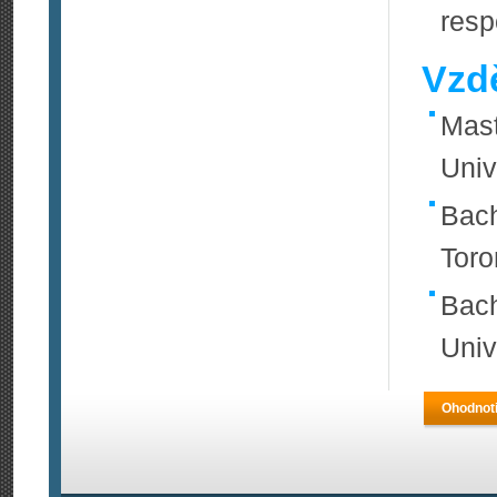
resp
Vzdě
Mast
Univ
Bach
Toro
Bach
Univ
Ohodnoti