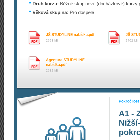
Druh kurzu:
Běžné skupinové (docházkové) kurzy p
Věková skupina:
Pro dospělé
JŠ STUDYLINE nabídka.pdf
JŠ STUD
2623 kB
2462 kB
Agentura STUDYLINE
nabídka.pdf
2632 kB
Pokročilost
A1 - 
Nižší
pokro