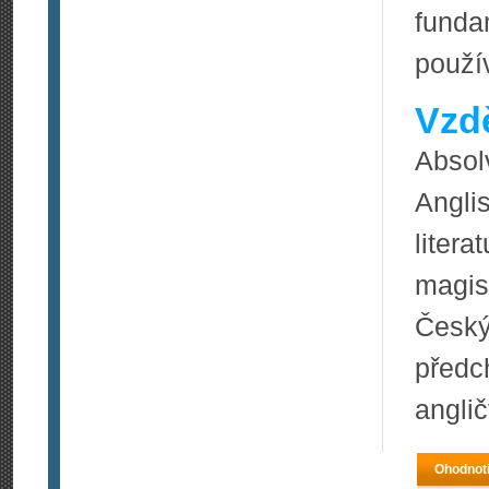
funda
použív
Vzdě
Absol
Angli
liter
magis
Český
předc
anglič
Ohodnoti