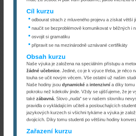
Cíl kurzu
odbourat strach z mluveného projevu a získat větší j
naučit se bezproblémově komunikovat v běžných i n
osvojit si gramatiku
připravit se na mezinárodně uznávané certifikáty
Obsah kurzu
Naše výuka je založena na speciálním přístupu a meto
žádné učebnice
. Jediné, co je k výuce třeba, je něco 
touha se učit novým věcem. Vše ostatní už našim st
Naše hodiny jsou
dynamické
a
intenzivní
a díky tomu 
pokroku než kdekoliv jinde. Vždy se ujišťujeme, že je v
také
zábavná
. Slovo „nuda“ se v našem slovníku nevy
pravidla o vykládajícím učiteli a poslouchajících studen
jazykových kurzech si všichni tykáme a výuka je založ
dvojicích. Díky tomu studenti po většinu hodiny konverzu
Zařazení kurzu