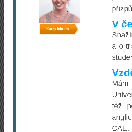
přizp
V če
Kurzy lektora
Snaží
a o t
stude
Vzdě
Mám b
Unive
též p
angli
CAE. 