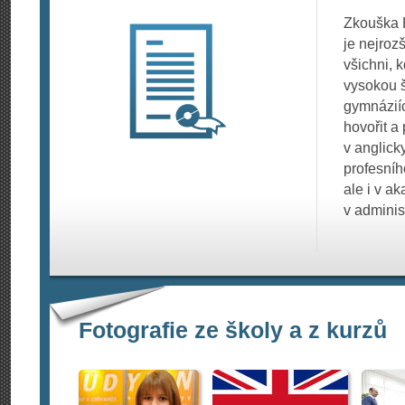
Zkouška B
je nejroz
všichni, k
vysokou š
gymnáziíc
hovořit a
v anglick
profesníh
ale i v a
v adminis
Fotografie ze školy a z kurzů