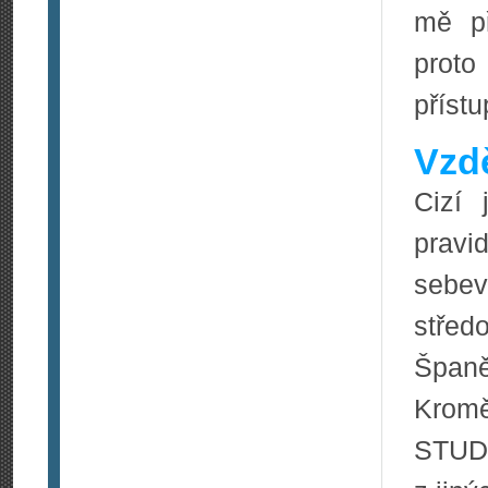
mě př
proto
přístu
Vzdě
Cizí 
prav
sebev
stře
Špan
Kro
STUD