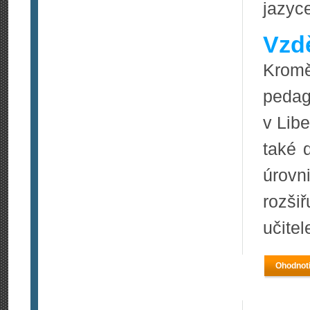
jazyc
Vzdě
Kromě
pedag
v Libe
také 
úrovn
rozši
učitel
Ohodnoti