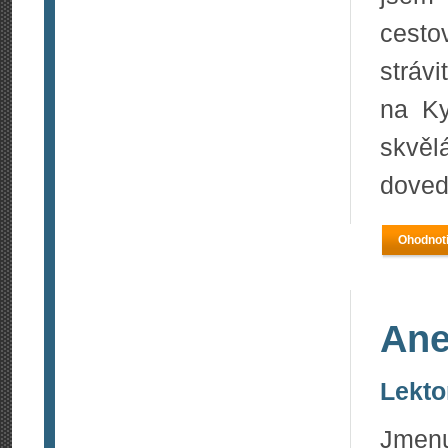
cesto
strávi
na Ky
skvěl
doved
Ohodnoti
Ane
Lekto
Jmen