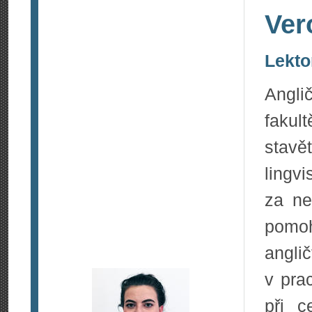
Ver
Lekto
Angli
fakul
stav
lingv
za ne
pomo
anglič
v pra
při 