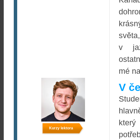
dohro
krásn
světa
v ja
ostat
mé nad
V če
Stude
hlavn
který
Kurzy lektora
potře