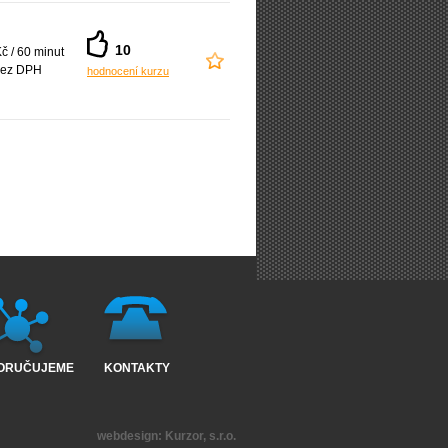
10
č / 60 minut
ez DPH
hodnocení kurzu
ORUČUJEME
KONTAKTY
webdesign:
Kurzor, s.r.o.