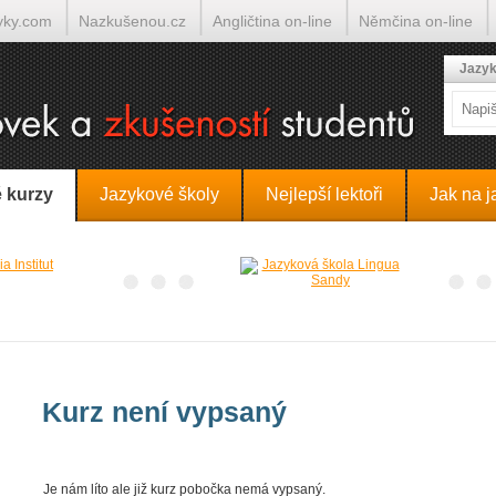
yky.com
Nazkušenou.cz
Angličtina on-line
Němčina on-line
lumočí.cz
Jazyk
 kurzy
Jazykové školy
Nejlepší lektoři
Jak na j
Kurz není vypsaný
Je nám líto ale již kurz pobočka nemá vypsaný.