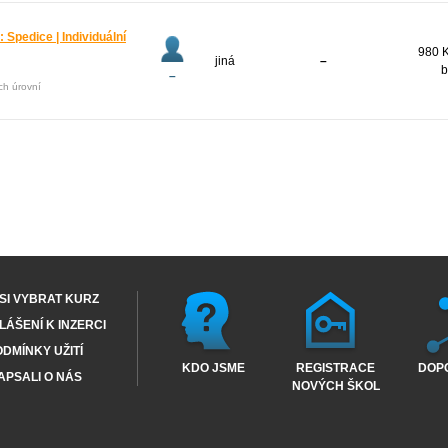
pedice | Individuální
980 K
jiná
–
b
–
ech úrovní
SI VYBRAT KURZ
ÁŠENÍ K INZERCI
DMÍNKY UŽITÍ
KDO JSME
REGISTRACE
DOP
APSALI O NÁS
NOVÝCH ŠKOL