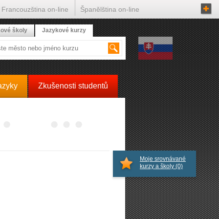
Francouzština on-line
Španělština on-line
ové školy
Jazykové kurzy
azyky
Zkušenosti studentů
Moje srovnávané
kurzy a školy
(0)