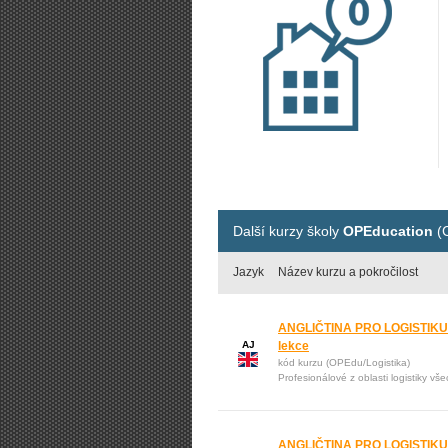
Další kurzy školy
OPEducation
(C
Jazyk
Název kurzu a pokročilost
ANGLIČTINA PRO LOGISTIKU | 
AJ
lekce
kód kurzu (OPEdu/Logistika)
Profesionálové z oblasti logistiky vš
ANGLIČTINA PRO LOGISTIKU: 