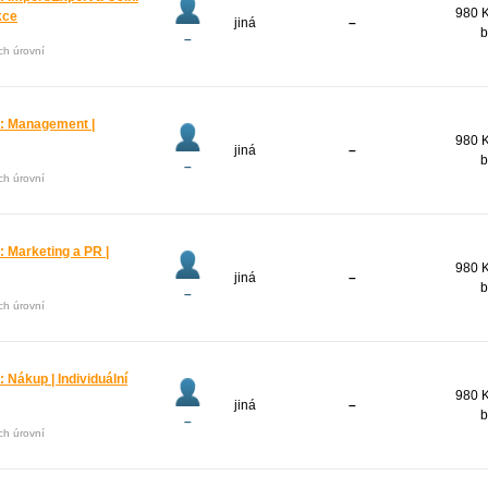
980 K
kce
jiná
–
b
–
ech úrovní
 Management |
980 K
jiná
–
b
–
ech úrovní
Marketing a PR |
980 K
jiná
–
b
–
ech úrovní
ákup | Individuální
980 K
jiná
–
b
–
ech úrovní