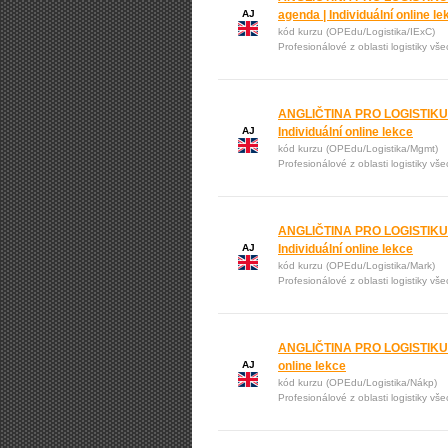
AJ
agenda | Individuální online le
kód kurzu (OPEdu/Logistika/IExC)
Profesionálové z oblasti logistiky vš
ANGLIČTINA PRO LOGISTIKU:
AJ
Individuální online lekce
kód kurzu (OPEdu/Logistika/Mgmt)
Profesionálové z oblasti logistiky vš
ANGLIČTINA PRO LOGISTIKU: 
AJ
Individuální online lekce
kód kurzu (OPEdu/Logistika/Mark)
Profesionálové z oblasti logistiky vš
ANGLIČTINA PRO LOGISTIKU: N
AJ
online lekce
kód kurzu (OPEdu/Logistika/Nákp)
Profesionálové z oblasti logistiky vš