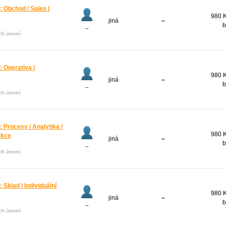
Obchod / Sales |
980 K
jiná
–
b
–
ech úrovní
Operativa |
980 K
jiná
–
b
–
ech úrovní
rocesy / Analytika /
980 K
lekce
jiná
–
b
–
ech úrovní
klad | Individuální
980 K
jiná
–
b
–
ech úrovní