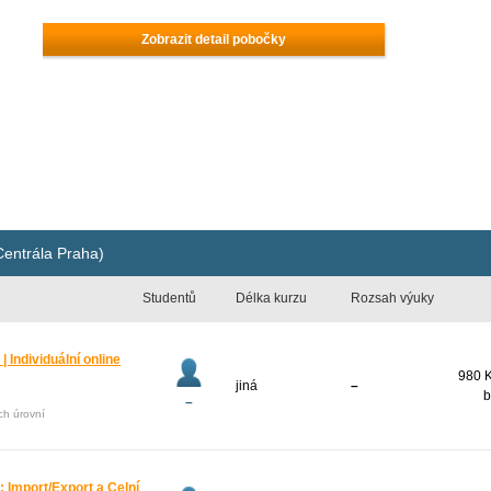
Zobrazit detail pobočky
entrála Praha)
Studentů
Délka kurzu
Rozsah výuky
Individuální online
980 K
jiná
–
b
–
ech úrovní
Import/Export a Celní