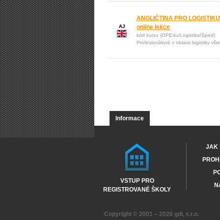
ANGLIČTINA PRO LOGISTIKU: S
AJ
online lekce
kód kurzu (OPEdu/Logistika/Sped)
Profesionálové z oblasti logistiky vš
Informace
JAK 
PROHL
PO
VSTUP PRO
N
REGISTROVANÉ ŠKOLY
Copyright © 2001 – 2026
gdi, s.r.o.