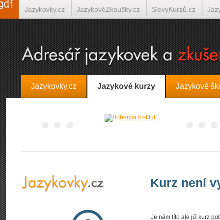
Jazykovky.cz
JazykovéZkoušky.cz
SlevyKurzů.cz
Jaz
Španělština on-line
Italština on-line
Tlumočení-Překlady.
Jazykovky.cz
Jazykové kurzy
Jazykové šk
Kurz není 
Je nám líto ale již kurz 