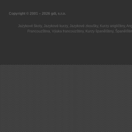
Copyright © 2001 – 2026
gdi, s.r.o.
Jazykové školy
,
Jazykové kurzy
,
Jazykové zkoušky
,
Kurzy angličtiny
,
Ang
Francouzština
,
Výuka francouzštiny
,
Kurzy španělštiny
,
Španělšti