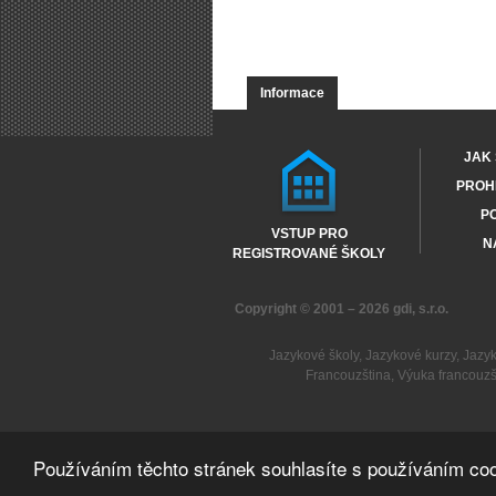
Informace
JAK 
PROHL
PO
VSTUP PRO
N
REGISTROVANÉ ŠKOLY
Copyright © 2001 – 2026
gdi, s.r.o.
Jazykové školy
,
Jazykové kurzy
,
Jazy
Francouzština
,
Výuka francouzš
Používáním těchto stránek souhlasíte s používáním coo