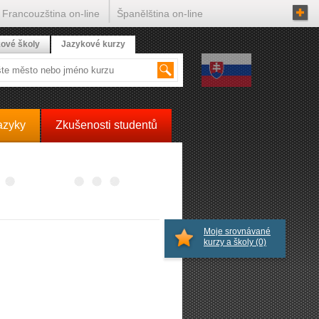
Francouzština on-line
Španělština on-line
ové školy
Jazykové kurzy
azyky
Zkušenosti studentů
Moje srovnávané
kurzy a školy
(0)