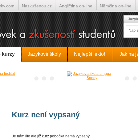
yky.com
Nazkušenou.cz
Angličtina on-line
Němčina on-line
lumočí.cz
Jazyk
 kurzy
Jazykové školy
Nejlepší lektoři
Jak na j
Kurz není vypsaný
Je nám líto ale již kurz pobočka nemá vypsaný.