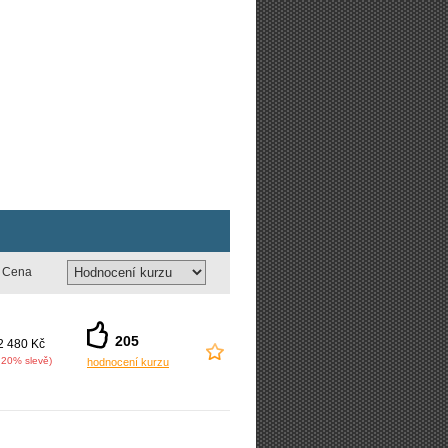
Cena
205
2 480 Kč
 20% slevě)
hodnocení kurzu