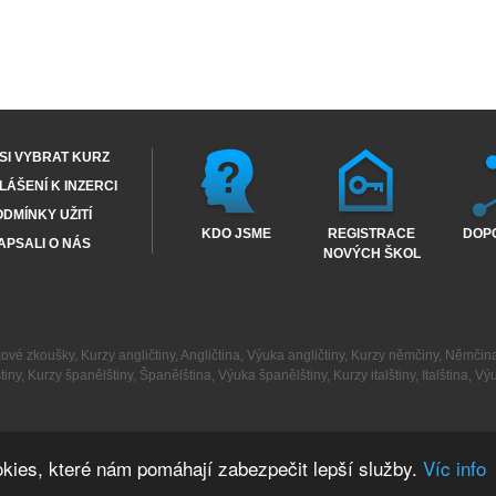
SI VYBRAT KURZ
ÁŠENÍ K INZERCI
DMÍNKY UŽITÍ
KDO JSME
REGISTRACE
DOP
APSALI O NÁS
NOVÝCH ŠKOL
kové zkoušky
,
Kurzy angličtiny
,
Angličtina
,
Výuka angličtiny
,
Kurzy němčiny
,
Němčin
tiny
,
Kurzy španělštiny
,
Španělština
,
Výuka španělštiny
,
Kurzy italštiny
,
Italština
,
Výu
kies, které nám pomáhají zabezpečit lepší služby.
Víc info