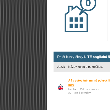
Další kurzy školy
LITE anglická 
Jazyk
Název kurzu a pokročilost
AJ cestování - mírně pokročilí
AJ
kurz
kód kurzu (AJ - cestování )
A2 - Mírně pokročilý