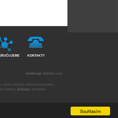
ORUČUJEME
KONTAKTY
webdesign:
Kurzor, s.r.o.
a
,
Výuka němčiny
,
Kurzy francouzštiny
,
ka italštiny
,
překlady
,
tlumočení
Souhlasím