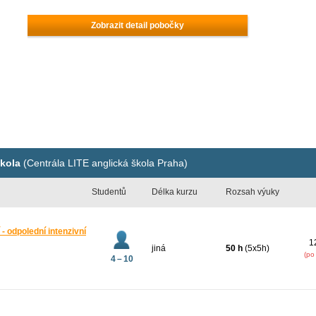
Zobrazit detail pobočky
škola
(Centrála LITE anglická škola Praha)
Studentů
Délka kurzu
Rozsah výuky
 - odpolední intenzivní
1
jiná
50 h
(5x5h)
(po
4 – 10