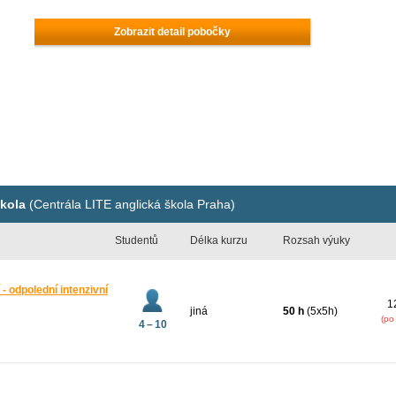
Zobrazit detail pobočky
škola
(Centrála LITE anglická škola Praha)
Studentů
Délka kurzu
Rozsah výuky
 - odpolední intenzivní
1
jiná
50 h
(5x5h)
(po
4 – 10