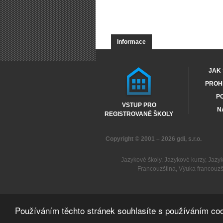
Informace
JAK 
PROHL
PO
VSTUP PRO
N
REGISTROVANÉ ŠKOLY
Copyright © 2001 – 2026
gdi, s.r.o.
Jazykové školy
,
Jazykové kurzy
,
Jazy
Francouzština
,
Výuka francouzš
Používáním těchto stránek souhlasíte s používáním coo