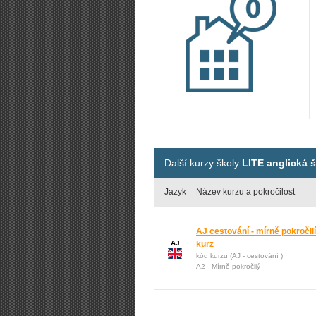
Další kurzy školy
LITE anglická 
Jazyk
Název kurzu a pokročilost
AJ cestování - mírně pokročilí
AJ
kurz
kód kurzu (AJ - cestování )
A2 - Mírně pokročilý