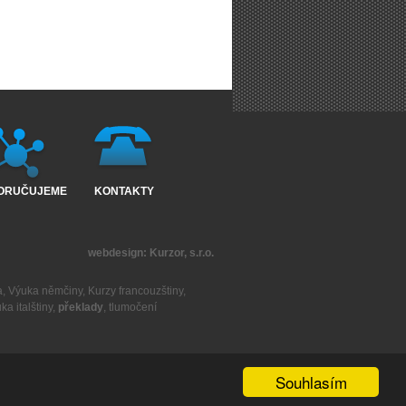
ORUČUJEME
KONTAKTY
webdesign:
Kurzor, s.r.o.
a
,
Výuka němčiny
,
Kurzy francouzštiny
,
ka italštiny
,
překlady
,
tlumočení
Souhlasím