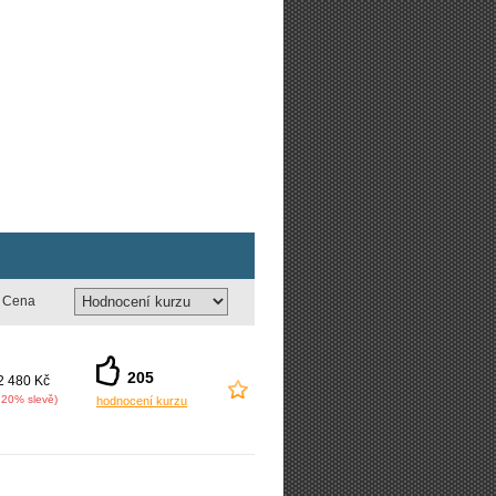
Cena
205
2 480 Kč
 20% slevě)
hodnocení kurzu