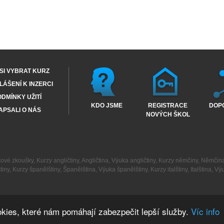
SI VYBRAT KURZ
ÁŠENÍ K INZERCI
DMÍNKY UŽITÍ
KDO JSME
REGISTRACE
DOP
APSALI O NÁS
NOVÝCH ŠKOL
kové zkoušky
,
Kurzy angličtiny
,
Angličtina
,
Výuka angličtiny
,
Kurzy němčiny
,
Němčin
tiny
,
Kurzy španělštiny
,
Španělština
,
Výuka španělštiny
,
Kurzy italštiny
,
Italština
,
Výu
kies, které nám pomáhají zabezpečit lepší služby.
Víc info