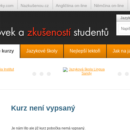
yky.com
Nazkušenou.cz
Angličtina on-line
Němčina on-line
lumočí.cz
Jazyk
 kurzy
Jazykové školy
Nejlepší lektoři
Jak na j
Kurz není vypsaný
Je nám líto ale již kurz pobočka nemá vypsaný.