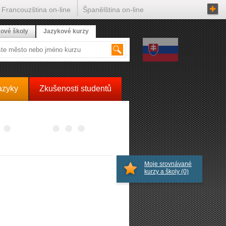
Francouzština on-line
Španělština on-line
ové školy
Jazykové kurzy
azyky
Zkušenosti studentů
Moje srovnávané
kurzy a školy
(0)