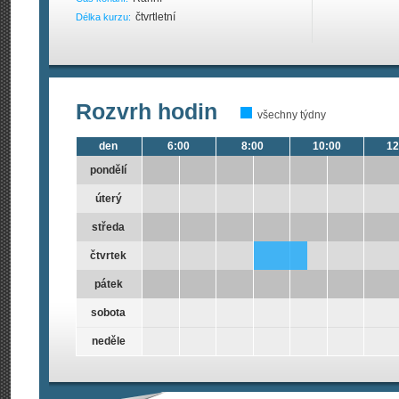
čtvrtletní
Délka kurzu:
Rozvrh hodin
všechny týdny
den
6:00
8:00
10:00
12
pondělí
úterý
středa
čtvrtek
pátek
sobota
neděle