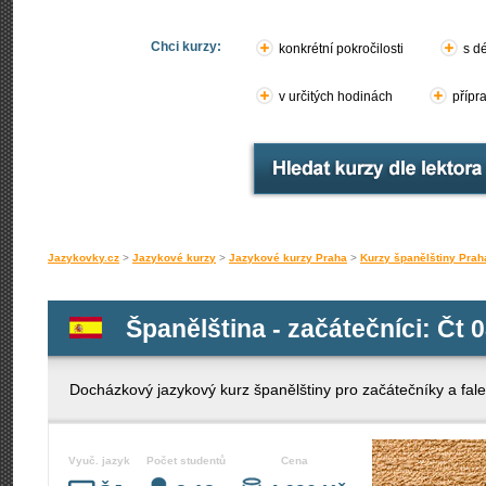
Chci kurzy:
konkrétní pokročilosti
s d
v určitých hodinách
přípr
Jazykovky.cz
>
Jazykové kurzy
>
Jazykové kurzy Praha
>
Kurzy španělštiny Prah
Španělština - začátečníci: Čt 0
Docházkový jazykový kurz španělštiny pro začátečníky a fale
Vyuč. jazyk
Počet studentů
Cena