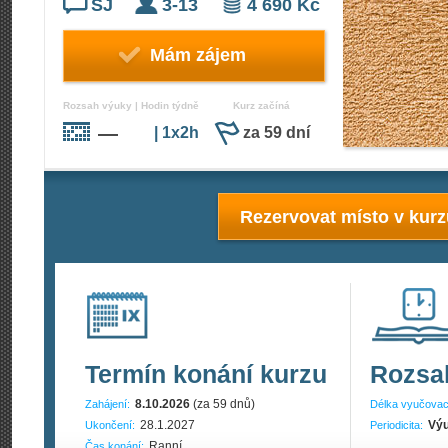
ŠJ
3-13
4 690 Kč
Mám zájem
Rozsah výuky | Hodin týdně
Kurz začíná
—
| 1x2h
za 59 dní
Rezervovat místo v kur
Termín konání kurzu
Rozsa
8.10.2026
(za 59 dnů)
Zahájení:
Délka vyučovac
28.1.2027
Výu
Ukončení:
Periodicita:
Ranní
Čas konání: