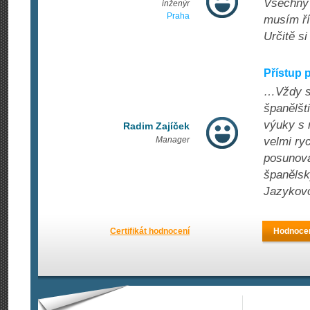
Všechny 
inženýr
Praha
musím říc
Určitě s
Přístup p
…Vždy se
španělšt
výuky s 
Radim Zajíček
Manager
velmi ry
posunova
španělsk
Jazykovo
Certifikát hodnocení
Hodnocen