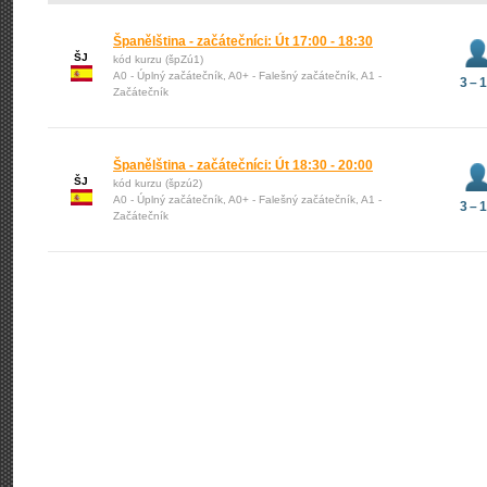
Španělština - začátečníci: Út 17:00 - 18:30
ŠJ
kód kurzu (špZú1)
A0 - Úplný začátečník, A0+ - Falešný začátečník, A1 -
3 – 
Začátečník
Španělština - začátečníci: Út 18:30 - 20:00
ŠJ
kód kurzu (špzú2)
A0 - Úplný začátečník, A0+ - Falešný začátečník, A1 -
3 – 
Začátečník