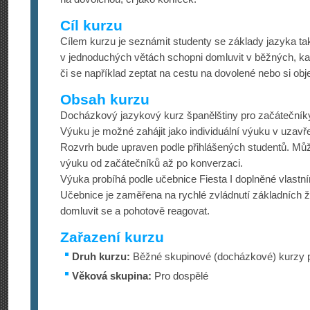
Cíl kurzu
Cílem kurzu je seznámit studenty se základy jazyka tak
v jednoduchých větách schopni domluvit v běžných, ka
či se například zeptat na cestu na dovolené nebo si obje
Obsah kurzu
Docházkový jazykový kurz španělštiny pro začátečníky
Výuku je možné zahájit jako individuální výuku v uzav
Rozvrh bude upraven podle přihlášených studentů. M
výuku od začátečníků až po konverzaci.
Výuka probíhá podle učebnice Fiesta I doplněné vlastním
Učebnice je zaměřena na rychlé zvládnutí základních ži
domluvit se a pohotově reagovat.
Zařazení kurzu
Druh kurzu:
Běžné skupinové (docházkové) kurzy p
Věková skupina:
Pro dospělé