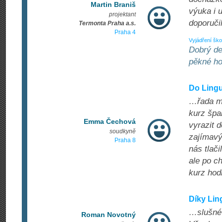
Martin Braniš
výuka i 
projektant
doporučil
Termonta Praha a.s.
Praha 4
Vyjádření ško
Dobrý de
pěkné ho
Do Ling
…řada mýc
kurz špan
Emma Čechová
vyrazit 
soudkyně
zajímavý
Praha 8
nás tlač
ale po ch
kurz hod
Díky Li
…slušné z
Roman Novotný