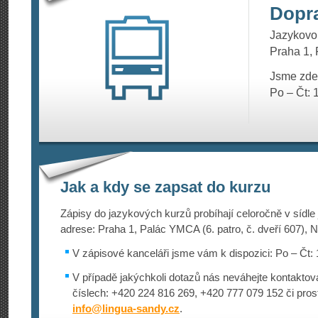
Dopr
Jazykovou
Praha 1, 
Jsme zde
Po – Čt: 
Jak a kdy se zapsat do kurzu
Zápisy do jazykových kurzů probíhají celoročně v sídle
adrese: Praha 1, Palác YMCA (6. patro, č. dveří 607), N
V zápisové kanceláři jsme vám k dispozici: Po – Čt: 
V případě jakýchkoli dotazů nás neváhejte kontaktova
číslech: +420 224 816 269, +420 777 079 152 či pros
info@
lingua-sandy.cz
.