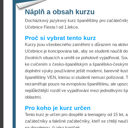
Náplň a obsah kurzu
Docházkový jazykový kurz španělštiny pro začátečníky
Učebnice Fiesta I od 1.lekce.
Proč si vybrat tento kurz
Kurzy jsou všeobecného zaměření s důrazem na aktivní
Učebnice je koncipována tak, aby se studenti naučili d
životních situacích a uměli se pohotově vyjadřovat. Sou
ke cvičením s česko-španělským a španělsko-českým
doplnění výuky používáme ještě moderní, barevně ilus
španělštiny VEN, kterou si studenti nemusí pořizovat. 
nezaměřuje pouze na evropskou španělštinu, ale upozo
nejdůležitější rozdíl ve vyjadřování mezi jednotlivými 
oblastmi.
Pro koho je kurz určen
Tento kurz je určen pro dospělé a teenagery od 15 let, 
začátečníky a falešné začátečníky, kteří se chtějí nauč
na dovolenou, či jako koníček.