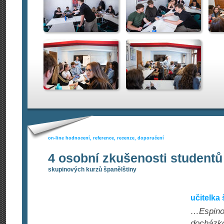
on-line hodnocení, reference, recenze, doporučení
4 osobní zkušenosti studentů
skupinových kurzů španělštiny
učitelka
…Espinoz
docházko