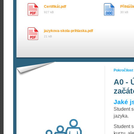
Certifikát.pdf
Přihláš
927 kB
30 kB
jazykova-skola-prihlaska.pdf
21 kB
Pokročilost
A0 - 
začát
Jaké j
Student 
jazyka.
Student s
kurzu, al