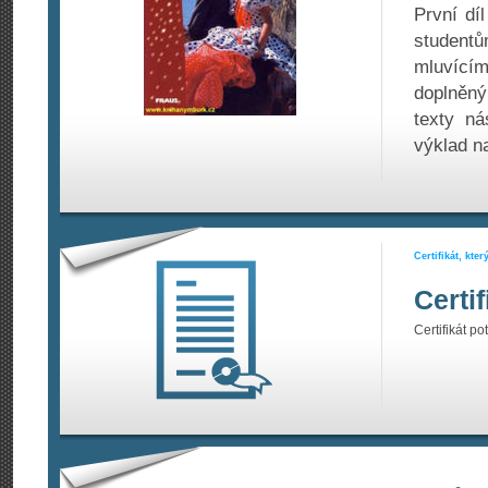
První dí
studentů
mluvícím
doplněný
texty ná
výklad na
Certifikát, kte
Certi
Certifikát po