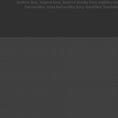
Jazykové školy
,
Jazykové kurzy
,
Jazykové zkoušky
,
Kurzy angličtiny
,
Ang
Francouzština
,
Výuka francouzštiny
,
Kurzy španělštiny
,
Španělšti