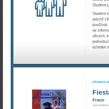
Student j
Student 
jejichž c
používat.
se informa
věcech, k
jednoduch
ochoten m
Učebnice pr
Fiest
Fraus
Jana Králová,