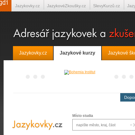
Jazykovky.cz
JazykovéZkoušky.cz
SlevyKurzů.cz
Jaz
Španělština on-line
Italština on-line
Tlumočení-Překlady.
Jazykovky.cz
Jazykové kurzy
Jazykové šk
Dopor
Místo studia