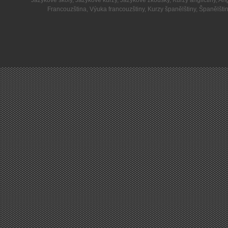
Jazykové školy
,
Jazykové kurzy
,
Jazykové zkoušky
,
Kurzy angličtiny
,
Ang
Francouzština
,
Výuka francouzštiny
,
Kurzy španělštiny
,
Španělšti