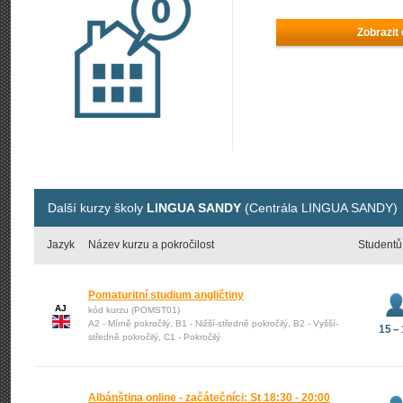
Zobrazit
Další kurzy školy
LINGUA SANDY
(Centrála LINGUA SANDY)
Jazyk
Název kurzu a pokročilost
Studentů
Pomaturitní studium angličtiny
AJ
kód kurzu (POMST01)
A2 - Mírně pokročilý, B1 - Nižší-středně pokročilý, B2 - Vyšší-
15 –
středně pokročilý, C1 - Pokročilý
Albánština online - začátečníci: St 18:30 - 20:00