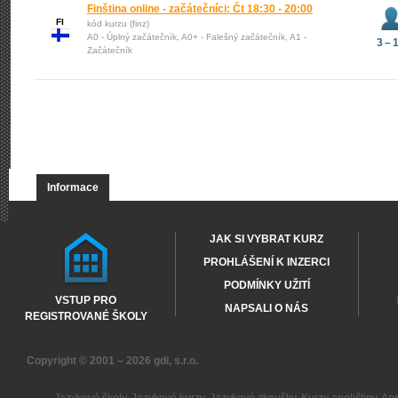
Finština online - začátečníci: Čt 18:30 - 20:00
FI
kód kurzu (finz)
A0 - Úplný začátečník, A0+ - Falešný začátečník, A1 -
3 – 
Začátečník
Informace
JAK SI VYBRAT KURZ
PROHLÁŠENÍ K INZERCI
PODMÍNKY UŽITÍ
VSTUP PRO
NAPSALI O NÁS
REGISTROVANÉ ŠKOLY
Copyright © 2001 – 2026
gdi, s.r.o.