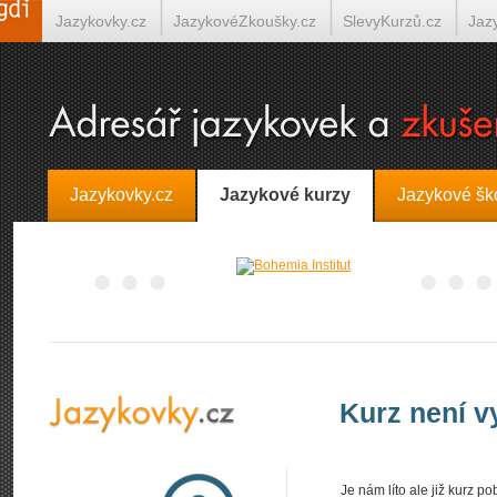
Jazykovky.cz
JazykovéZkoušky.cz
SlevyKurzů.cz
Jaz
Španělština on-line
Italština on-line
Tlumočení-Překlady.
Jazykovky.cz
Jazykové kurzy
Jazykové šk
Kurz není 
Je nám líto ale již kurz 