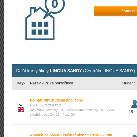
Zobrazit
Další kurzy školy
LINGUA SANDY
(Centrála LINGUA SANDY)
Jazyk
Název kurzu a pokročilost
Studentů
Pomaturitní studium angličtiny
AJ
kód kurzu (POMST01)
A2 - Mírně pokročilý, B1 - Nižší-středně pokročilý, B2 - Vyšší-
15 –
středně pokročilý, C1 - Pokročilý
Albánština online - začátečníci: St 18:30 - 20:00