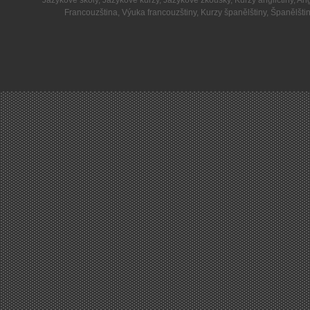
Jazykové školy
,
Jazykové kurzy
,
Jazykové zkoušky
,
Kurzy angličtiny
,
Ang
Francouzština
,
Výuka francouzštiny
,
Kurzy španělštiny
,
Španělšti