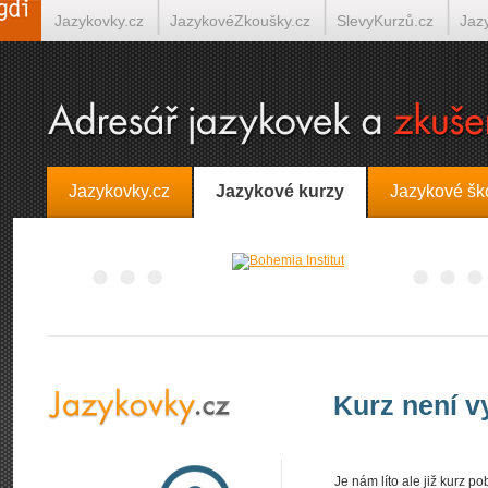
Jazykovky.cz
JazykovéZkoušky.cz
SlevyKurzů.cz
Jaz
Španělština on-line
Italština on-line
Tlumočení-Překlady.
Jazykovky.cz
Jazykové kurzy
Jazykové šk
Kurz není 
Je nám líto ale již kurz 