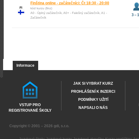
Finština online - začátečníci: Čt 18:30 - 20:00
FI
kód kurzu (finz)
A0 - Úplný začátečník, A0+ - Falešný začátečník, A1 -
3 – 
Začátečník
Informace
JAK SI VYBRAT KURZ
PROHLÁŠENÍ K INZERCI
PODMÍNKY UŽITÍ
VSTUP PRO
NAPSALI O NÁS
REGISTROVANÉ ŠKOLY
Copyright © 2001 – 2026
gdi, s.r.o.