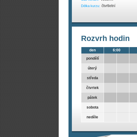
čtvrtletní
Délka kurzu:
Rozvrh hodin
den
6:00
pondělí
úterý
středa
čtvrtek
pátek
sobota
neděle