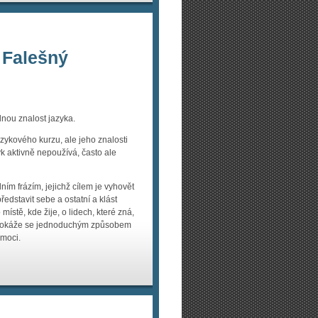
 Falešný
nou znalost jazyka.
jazykového kurzu, ale jeho znalosti
k aktivně nepoužívá, často ale
m frázím, jejichž cílem je vyhovět
edstavit sebe a ostatní a klást
ístě, kde žije, o lidech, které zná,
. Dokáže se jednoduchým způsobem
omoci.