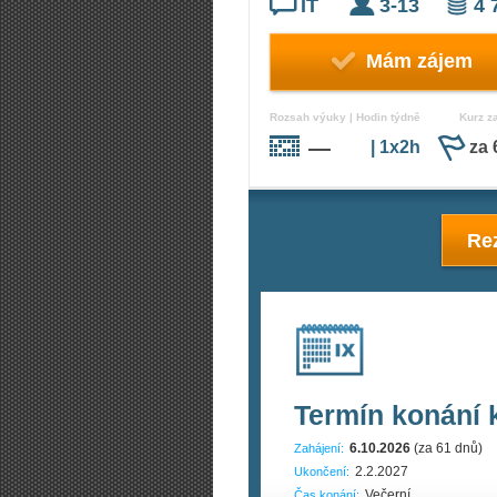
IT
3-13
4 
Mám zájem
Rozsah výuky | Hodin týdně
Kurz z
—
| 1x2h
za 
Rez
Termín konání 
6.10.2026
(za 61 dnů)
Zahájení:
2.2.2027
Ukončení:
Večerní
Čas konání: