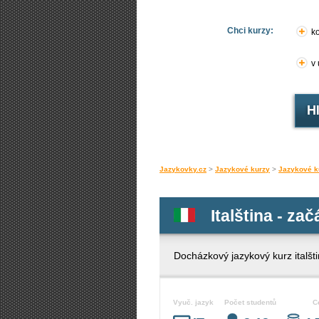
Chci kurzy:
ko
v
Jazykovky.cz
>
Jazykové kurzy
>
Jazykové k
Italština - za
Docházkový jazykový kurz italšti
Vyuč. jazyk
Počet studentů
C