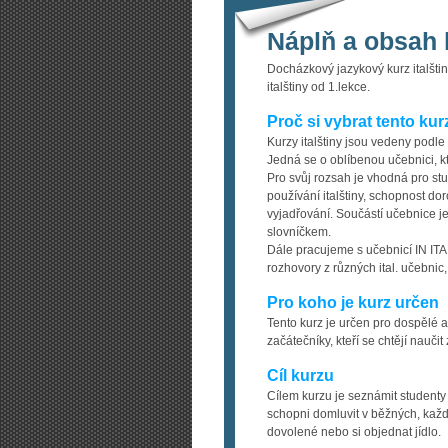
Náplň a obsah 
Docházkový jazykový kurz italšti
italštiny od 1.lekce.
Proč si vybrat tento kur
Kurzy italštiny jsou vedeny podle
Jedná se o oblíbenou učebnici, kt
Pro svůj rozsah je vhodná pro st
používání italštiny, schopnost do
vyjadřování. Součástí učebnice je
slovníčkem.
Dále pracujeme s učebnicí IN ITALI
rozhovory z různých ital. učebnic,
Pro koho je kurz určen
Tento kurz je určen pro dospělé a
začátečníky, kteří se chtějí nauči
Cíl kurzu
Cílem kurzu je seznámit studenty
schopni domluvit v běžných, každo
dovolené nebo si objednat jídlo.