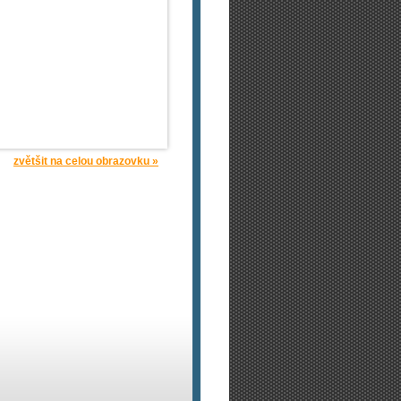
zvětšit na celou obrazovku »