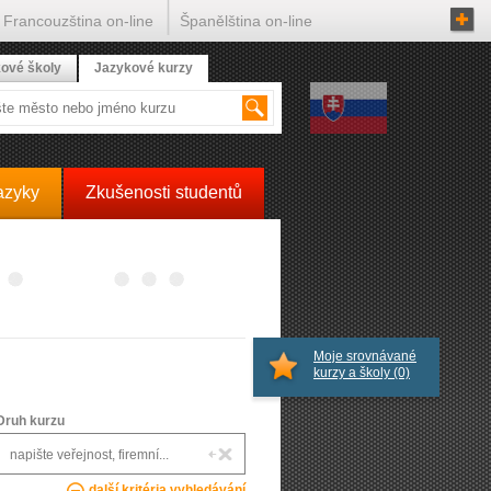
Francouzština on-line
Španělština on-line
ové školy
Jazykové kurzy
azyky
Zkušenosti studentů
Moje srovnávané
kurzy a školy
(0)
Druh kurzu
další kritéria vyhledávání