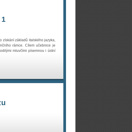
 1
o získání základů italského jazyka,
enčního rámce. Cílem učebnice je
rodilými mluvčími písemnou i ústní
zu