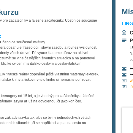
Mí
kurzu
ny pro začátečníky a falešné začátečníky. Učebnice současné
LIN
C
z
P
 Učebnice současné italštiny.
1
erá obsahuje frazeologii, slovní zásobu a rovněž výslovnost.
udenty všech úrovní. Při výuce klademe důraz na aktivní
N
rozumět se v nejčastějších životních situacích a na pohotové
Pa
 klíč ke cvičením s italsko-českým a česko-italským
+
A / italské reálie/ doplněné ještě vlastními materiály lektorek,
+
 italské knihy a tiskoviny-tuto knihu si nemusíte pořizovat.
w
i
 teenagery od 15 let, a je vhodný pro začátečníky a falešné
t základy jazyka ať už na dovolenou, či jako koníček.
 se základy jazyka tak, aby se byli v jednoduchých větách
denních situacích, či se například zeptat na cestu na