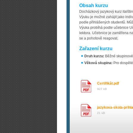
Obsah kurzu
Docházkový jazykový kurz italštin
Výuku je možné zahájit jako ind
podle přihlášených studentů. Mů
Výuka probíhá podle učebnice Uče
lektora. Učebnice je zaměřena na 
se a pohotově reagovat.
Zařazení kurzu
Druh kurzu:
Běžné skupinové 
Věková skupina:
Pro dospělé
Certifikát.pdf
927 kB
jazykova-skola-prihl
21 kB