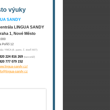
sto výuky
GUA SANDY
entrála LINGUA SANDY
raha 1, Nové Město
1000
a Poříčí 12
lác YMCA (6. patro, č. dveří 607)
420 224 816 269
(kancelář)
420 777 079 152
ww.lingua-sandy.cz/
nfo@lingua-sandy.cz