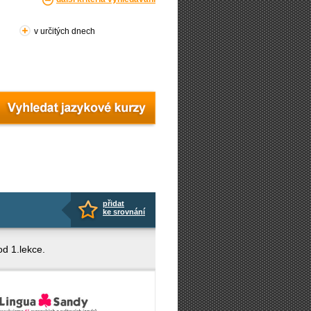
v určitých dnech
přidat
ke srovnání
od 1.lekce.