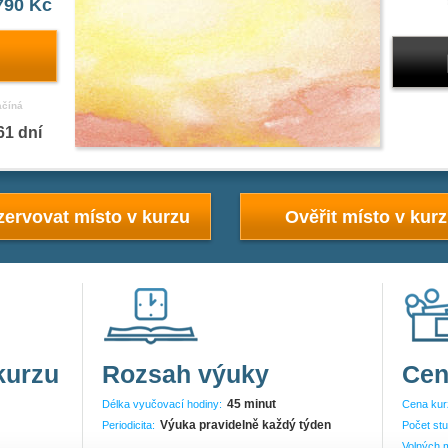
790 Kč
ačíná
61 dní
ervovat místo v kurzu
Ověřit místo v kur
kurzu
Rozsah výuky
Cen
45 minut
Délka vyučovací hodiny:
Cena kur
Výuka pravidelně každý týden
Periodicita:
Počet stu
Volných m