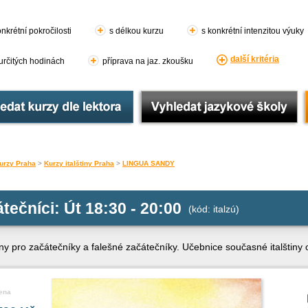
nkrétní pokročilosti
s délkou kurzu
s konkrétní intenzitou výuky
další kritéria
 určitých hodinách
příprava na jaz. zkoušku
urzy Praha
>
Kurzy italštiny Praha
>
LINGUA SANDY
čátečníci: Út 18:30 - 20:00
(kód: italzú)
ny pro začátečníky a falešné začátečníky. Učebnice současné italštiny 
ena