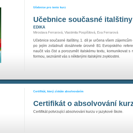
Učebnice pro tento kurz
Učebnice současné italštiny
EDIKA
Miroslava Ferrarová, Vlastimila Pospíšilová, Eva Ferrarová
Učebnice současné italštiny, 1. díl je určena všem zájemcům 
po jejím zvládnutí dosáhnete úrovně B1 Evropského refer
naučit vás číst a porozumět italskému textu, komunikovat s 
formou, seznámit vás s některými italskými zvyklostmi.
Certifikát, který získáte absolvováním
Certifikát o absolvování kur
Certifikát potvrzující absolvování kurzu v jazykové škole.