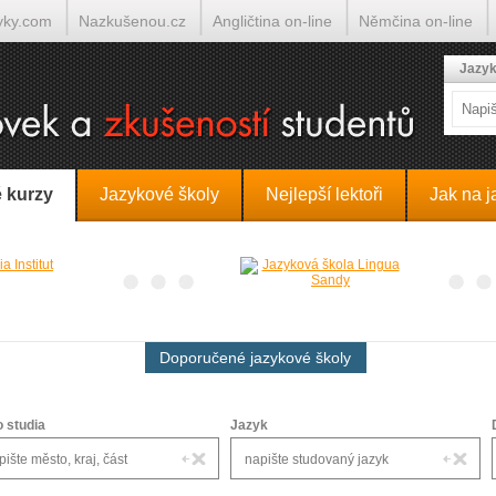
yky.com
Nazkušenou.cz
Angličtina on-line
Němčina on-line
lumočí.cz
Jazyk
 kurzy
Jazykové školy
Nejlepší lektoři
Jak na j
Doporučené jazykové školy
o studia
Jazyk