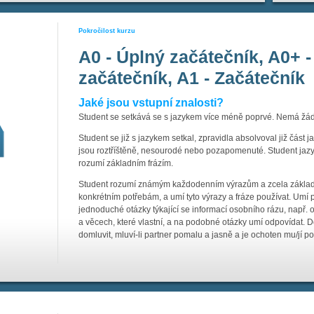
Pokročilost kurzu
A0 - Úplný začátečník, A0+ -
začátečník, A1 - Začátečník
Jaké jsou vstupní znalosti?
Student se setkává se s jazykem více méně poprvé. Nemá žád
Student se již s jazykem setkal, zpravidla absolvoval již část 
jsou roztříštěně, nesourodé nebo pozapomenuté. Student jazy
rozumí základním frázím.
Student rozumí známým každodenním výrazům a zcela základní
konkrétním potřebám, a umí tyto výrazy a fráze používat. Umí př
jednoduché otázky týkající se informací osobního rázu, např. o m
a věcech, které vlastní, a na podobné otázky umí odpovídat
domluvit, mluví-li partner pomalu a jasně a je ochoten mu/jí p