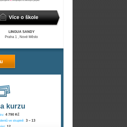
Více o škole
LINGUA SANDY
Praha 1
, Nové Město
zu
a kurzu
4 790 Kč
zu:
3 – 13
dentů ve skupině:
12
íst: