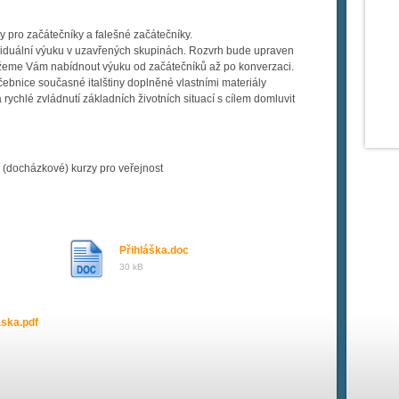
y pro začátečníky a falešné začátečníky.
ividuální výuku v uzavřených skupinách. Rozvrh bude upraven
žeme Vám nabídnout výuku od začátečníků až po konverzaci.
bnice současné italštiny doplněné vlastními materiály
rychlé zvládnutí základních životních situací s cílem domluvit
(docházkové) kurzy pro veřejnost
Přihláška.doc
30 kB
aska.pdf