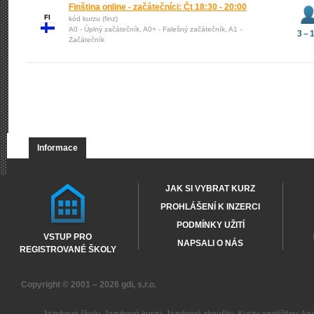
Finština online - začátečníci: Čt 18:30 - 20:00
FI
kód kurzu (finz)
A0 - Úplný začátečník, A0+ - Falešný začátečník, A1 -
3 – 
Začátečník
Informace
JAK SI VYBRAT KURZ
PROHLÁŠENÍ K INZERCI
PODMÍNKY UŽITÍ
VSTUP PRO
NAPSALI O NÁS
REGISTROVANÉ ŠKOLY
Copyright © 2001 – 2026
gdi, s.r.o.