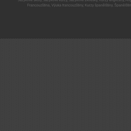
Jazykové školy
,
Jazykové kurzy
,
Jazykové zkoušky
,
Kurzy angličtiny
,
Ang
Francouzština
,
Výuka francouzštiny
,
Kurzy španělštiny
,
Španělšti