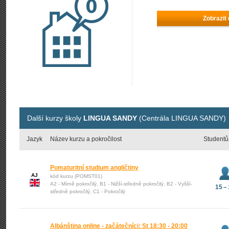
Zobrazit
Další kurzy školy
LINGUA SANDY
(Centrála LINGUA SANDY)
Jazyk
Název kurzu a pokročilost
Studentů
Pomaturitní studium angličtiny
AJ
kód kurzu (POMST01)
A2 - Mírně pokročilý, B1 - Nižší-středně pokročilý, B2 - Vyšší-
15 –
středně pokročilý, C1 - Pokročilý
Albánština online - začátečníci: St 18:30 - 20:00