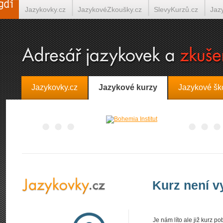
Jazykovky.cz
JazykovéZkoušky.cz
SlevyKurzů.cz
Jaz
Španělština on-line
Italština on-line
Tlumočení-Překlady.
Jazykovky.cz
Jazykové kurzy
Jazykové šk
Kurz není 
Je nám líto ale již kurz 