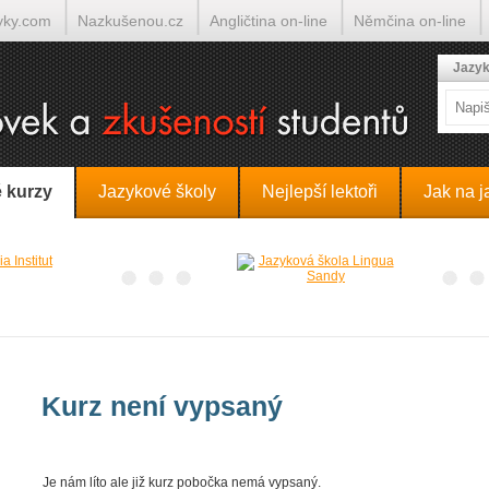
yky.com
Nazkušenou.cz
Angličtina on-line
Němčina on-line
lumočí.cz
Jazyk
 kurzy
Jazykové školy
Nejlepší lektoři
Jak na j
Kurz není vypsaný
Je nám líto ale již kurz pobočka nemá vypsaný.