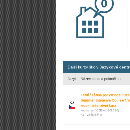
Další kurzy školy
Jazykové centru
Jazyk
Název kurzu a pokročilost
Letní čeština pro cizince / Cze
Summer Intensive Course / лі
ČJ
мови - intenzivní kurz
kód kurzu ( CZE-A1-26L010)
A1 - Začátečník