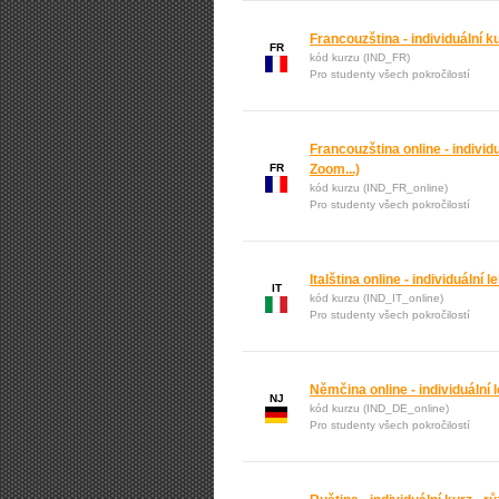
Francouzština - individuální k
FR
kód kurzu (IND_FR)
Pro studenty všech pokročilostí
Francouzština online - individ
FR
Zoom...)
kód kurzu (IND_FR_online)
Pro studenty všech pokročilostí
Italština online - individuální 
IT
kód kurzu (IND_IT_online)
Pro studenty všech pokročilostí
Němčina online - individuální 
NJ
kód kurzu (IND_DE_online)
Pro studenty všech pokročilostí