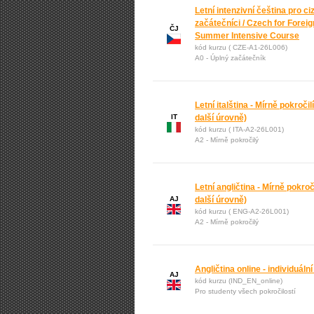
Letní intenzivní čeština pro ci
začátečníci / Czech for Foreig
ČJ
Summer Intensive Course
kód kurzu ( CZE-A1-26L006)
A0 - Úplný začátečník
Letní italština - Mírně pokročilí
IT
další úrovně)
kód kurzu ( ITA-A2-26L001)
A2 - Mírně pokročilý
Letní angličtina - Mírně pokroči
AJ
další úrovně)
kód kurzu ( ENG-A2-26L001)
A2 - Mírně pokročilý
Angličtina online - individuáln
AJ
kód kurzu (IND_EN_online)
Pro studenty všech pokročilostí