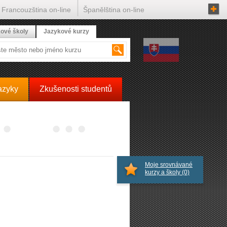
Francouzština on-line
Španělština on-line
ové školy
Jazykové kurzy
azyky
Zkušenosti studentů
Moje srovnávané
kurzy a školy
(0)