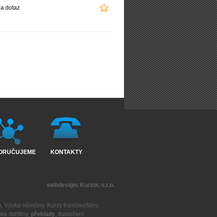
a dotaz
ORUČUJEME
KONTAKTY
webdesign:
Kurzor, s.r.o.
a
,
Výuka němčiny
,
Kurzy francouzštiny
,
ka italštiny
,
překlady
,
tlumočení