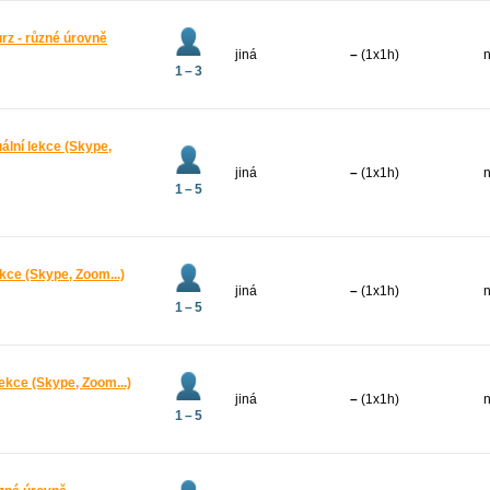
urz - různé úrovně
jiná
–
(1x1h)
n
1 – 3
uální lekce (Skype,
jiná
–
(1x1h)
n
1 – 5
lekce (Skype, Zoom...)
jiná
–
(1x1h)
n
1 – 5
lekce (Skype, Zoom...)
jiná
–
(1x1h)
n
1 – 5