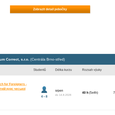
Zobrazit detail pobočky
m Correct, s.r.o.
(Centrála Brno-střed)
Studentů
Délka kurzu
Rozsah výuky
ch for Foreigners -
тній курс чеської
srpen
40 h
(5x4h)
7
do
14.8.2026
4 – 8