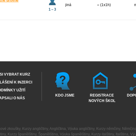
různé úrovně
jiná
–
(1x1h)
n
1 – 3
SI VYBRAT KURZ
ÁŠENÍ K INZERCI
DMÍNKY UŽITÍ
KDO JSME
REGISTRACE
DOP
APSALI O NÁS
NOVÝCH ŠKOL
kové zkoušky
,
Kurzy angličtiny
,
Angličtina
,
Výuka angličtiny
,
Kurzy němčiny
,
Němčin
tiny
,
Kurzy španělštiny
,
Španělština
,
Výuka španělštiny
,
Kurzy italštiny
,
Italština
,
Výu