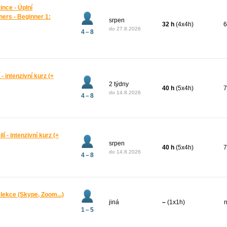
zince - Úplní
ners - Beginner 1:
srpen
32 h
(4x4h)
6
do
27.8.2026
4 – 8
 - intenzivní kurz (+
2 týdny
40 h
(5x4h)
7
do
14.8.2026
4 – 8
lí - intenzivní kurz (+
srpen
40 h
(5x4h)
7
do
14.8.2026
4 – 8
í lekce (Skype, Zoom...)
jiná
–
(1x1h)
n
1 – 5