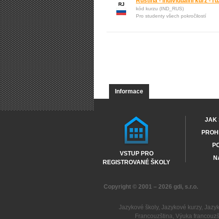
Ruština - individuální kurz - 
RJ
kód kurzu (IND_RUS)
Pro studenty všech pokročilostí
Informace
JAK 
PROHL
PO
VSTUP PRO
N
REGISTROVANÉ ŠKOLY
Copyright © 2001 – 2026
gdi, s.r.o.
Jazykové školy
,
Jazykové kurzy
,
Jazy
Francouzština
,
Výuka francouzš