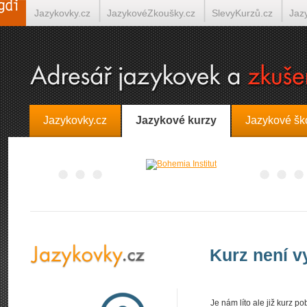
Jazykovky.cz
JazykovéZkoušky.cz
SlevyKurzů.cz
Jaz
Španělština on-line
Italština on-line
Tlumočení-Překlady.
Jazykovky.cz
Jazykové kurzy
Jazykové šk
Kurz není 
Je nám líto ale již kurz 