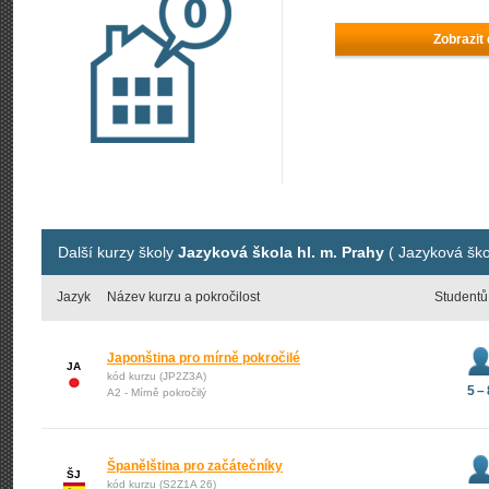
Zobrazit
Další kurzy školy
Jazyková škola hl. m. Prahy
( Jazyková ško
Jazyk
Název kurzu a pokročilost
Studentů
Japonština pro mírně pokročilé
JA
kód kurzu (JP2Z3A)
5 – 
A2 - Mírně pokročilý
Španělština pro začátečníky
ŠJ
kód kurzu (S2Z1A 26)