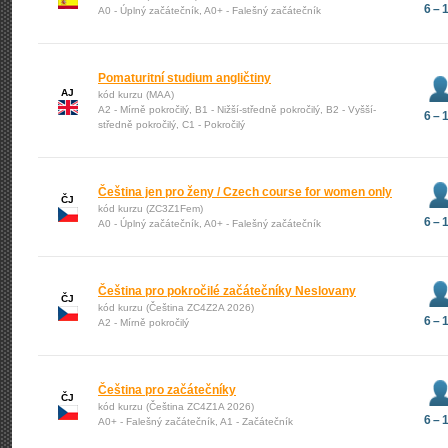
6 – 
A0 - Úplný začátečník, A0+ - Falešný začátečník
Pomaturitní studium angličtiny
AJ
kód kurzu (MAA)
A2 - Mírně pokročilý, B1 - Nižší-středně pokročilý, B2 - Vyšší-
6 – 
středně pokročilý, C1 - Pokročilý
Čeština jen pro ženy / Czech course for women only
ČJ
kód kurzu (ZC3Z1Fem)
6 – 
A0 - Úplný začátečník, A0+ - Falešný začátečník
Čeština pro pokročilé začátečníky Neslovany
ČJ
kód kurzu (Čeština ZC4Z2A 2026)
6 – 
A2 - Mírně pokročilý
Čeština pro začátečníky
ČJ
kód kurzu (Čeština ZC4Z1A 2026)
6 – 
A0+ - Falešný začátečník, A1 - Začátečník