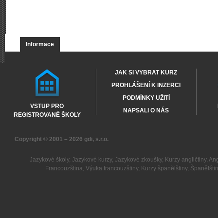
Informace
JAK SI VYBRAT KURZ
PROHLÁŠENÍ K INZERCI
PODMÍNKY UŽITÍ
VSTUP PRO
NAPSALI O NÁS
REGISTROVANÉ ŠKOLY
Copyright © 2001 – 2026
gdi, s.r.o.
Jazykové školy
,
Jazykové kurzy
,
Jazykové zkoušky
,
Kurzy angličtiny
,
Ang
Francouzština
,
Výuka francouzštiny
,
Kurzy španělštiny
,
Španělšti