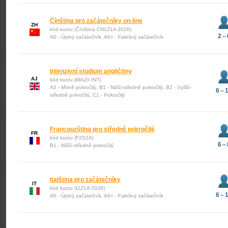
Čínština pro začátečníky on-line
ZH
kód kurzu (Čínština CN1Z1A 2026)
2 – 
A0 - Úplný začátečník, A0+ - Falešný začátečník
Intenzivní studium angličtiny
AJ
kód kurzu (MA20 INT)
A2 - Mírně pokročilý, B1 - Nižší-středně pokročilý, B2 - Vyšší-
6 – 
středně pokročilý, C1 - Pokročilý
Francouzština pro středně pokročilé
FR
kód kurzu (F2S2A)
6 – 
B1 - Nižší-středně pokročilý
Italština pro začátečníky
IT
kód kurzu (I2Z1A 2026)
6 – 
A0 - Úplný začátečník, A0+ - Falešný začátečník