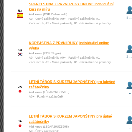
ŠPANĚLŠTINA Z PRVNÍ RUKY ONLINE individuální
kurz na míru
ŠJ
kód kurzu (ESP Online indi.)
1 – 
A0 - Úplný začátečník, A0+ - Falešný začátečník, A1 -
Začátečník, A2 - Mírně pokročilý, B1 - Nižší-středně pokročilý
KOREJŠTINA Z PRVNÍ RUKY, individuální online
výuka
KO
kód kurzu (KOR Skype)
1 – 
A0 - Úplný začátečník, A0+ - Falešný začátečník, A1 -
Začátečník, A2 - Mírně pokročilý, B1 - Nižší-středně pokročilý
LETNÍ TÁBOR S KURZEM JAPONŠTINY pro falešné
JA
začátečníky
kód kurzu (LŠJAP26FZ1508 )
–
A0+ - Falešný začátečník
LETNÍ TÁBOR S KURZEM JAPONŠTINY pro úplné
JA
začátečníky
kód kurzu (LŠJAP26ÚZ1508)
–
A0 - Úplný začátečník