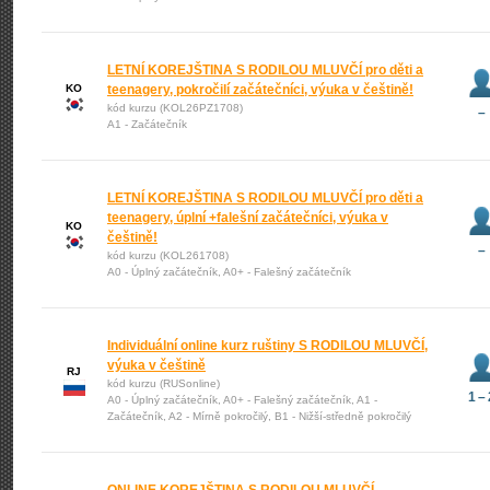
LETNÍ KOREJŠTINA S RODILOU MLUVČÍ pro děti a
KO
teenagery, pokročilí začátečníci, výuka v češtině!
kód kurzu (KOL26PZ1708)
–
A1 - Začátečník
LETNÍ KOREJŠTINA S RODILOU MLUVČÍ pro děti a
teenagery, úplní +falešní začátečníci, výuka v
KO
češtině!
–
kód kurzu (KOL261708)
A0 - Úplný začátečník, A0+ - Falešný začátečník
Individuální online kurz ruštiny S RODILOU MLUVČÍ,
výuka v češtině
RJ
kód kurzu (RUSonline)
1 – 
A0 - Úplný začátečník, A0+ - Falešný začátečník, A1 -
Začátečník, A2 - Mírně pokročilý, B1 - Nižší-středně pokročilý