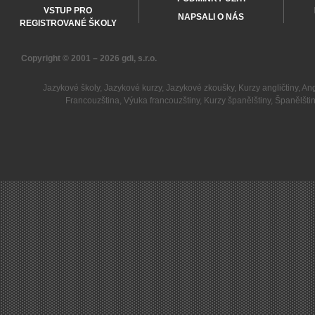
VSTUP PRO
NAPSALI O NÁS
REGISTROVANÉ ŠKOLY
Copyright © 2001 – 2026
gdi, s.r.o.
Jazykové školy
,
Jazykové kurzy
,
Jazykové zkoušky
,
Kurzy angličtiny
,
Ang
Francouzština
,
Výuka francouzštiny
,
Kurzy španělštiny
,
Španělšti