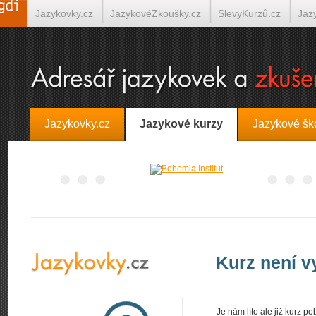
Jazykovky.cz
JazykovéZkoušky.cz
SlevyKurzů.cz
Jaz
Španělština on-line
Italština on-line
Tlumočení-Překlady.
Jazykovky.cz
Jazykové kurzy
Jazykové šk
Kurz není 
Je nám líto ale již kurz 