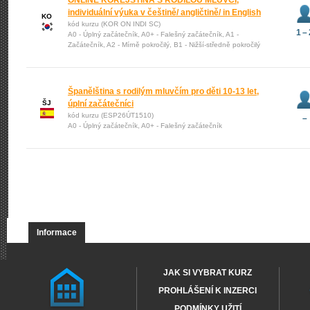
ONLINE KOREJŠTINA S RODILOU MLUVČÍ,
individuální výuka v češtině/ angličtině/ in English
KO
kód kurzu (KOR ON INDI SC)
1 – 
A0 - Úplný začátečník, A0+ - Falešný začátečník, A1 -
Začátečník, A2 - Mírně pokročilý, B1 - Nižší-středně pokročilý
Španělština s rodilým mluvčím pro děti 10-13 let,
ŠJ
úplní začátečníci
kód kurzu (ESP26ÚT1510)
–
A0 - Úplný začátečník, A0+ - Falešný začátečník
Informace
JAK SI VYBRAT KURZ
PROHLÁŠENÍ K INZERCI
PODMÍNKY UŽITÍ