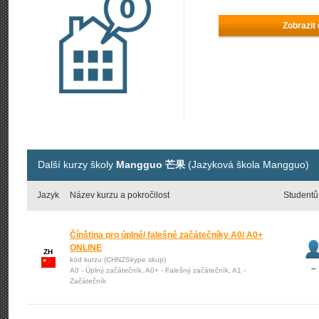
Zobrazit
Další kurzy školy
Mangguo 芒果
(Jazyková škola Mangguo)
Jazyk
Název kurzu a pokročilost
Studentů
Čínština pro úplné/ falešné začátečníky A0/ A0+
ONLINE
ZH
kód kurzu (CHNZSkype skup)
–
A0 - Úplný začátečník, A0+ - Falešný začátečník, A1 -
Začátečník