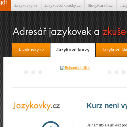
Jazykovky.cz
JazykovéZkoušky.cz
SlevyKurzů.cz
Jaz
Španělština on-line
Italština on-line
Tlumočení-Překlady.
Jazykovky.cz
Jazykové kurzy
Jazykové šk
Kurz není 
Je nám líto ale již kurz 