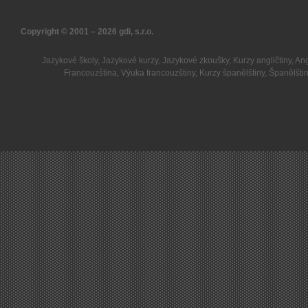
Copyright © 2001 – 2026
gdi, s.r.o.
Jazykové školy
,
Jazykové kurzy
,
Jazykové zkoušky
,
Kurzy angličtiny
,
Ang
Francouzština
,
Výuka francouzštiny
,
Kurzy španělštiny
,
Španělšti