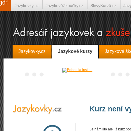
Jazykovky.cz
JazykovéZkoušky.cz
SlevyKurzů.cz
Jaz
Španělština on-line
Italština on-line
Tlumočení-Překlady.
Jazykovky.cz
Jazykové kurzy
Jazykové šk
Kurz není 
Je nám líto ale již kurz 