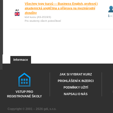
Všechny typy kurzů — Business English, profesní i
akademická angličtina a příprava na mezinárodní
AJ
zkoušky
1 – 
kód kurzu (AS-2019/3)
Pro studenty všech pokročilostí
Informace
JAK SI VYBRAT KURZ
PROHLÁŠENÍ K INZERCI
PODMÍNKY UŽITÍ
VSTUP PRO
NAPSALI O NÁS
REGISTROVANÉ ŠKOLY
Copyright © 2001 – 2026
gdi, s.r.o.