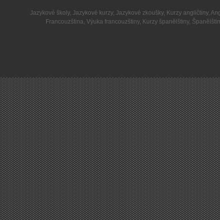
Jazykové školy
,
Jazykové kurzy
,
Jazykové zkoušky
,
Kurzy angličtiny
,
Ang
Francouzština
,
Výuka francouzštiny
,
Kurzy španělštiny
,
Španělšti