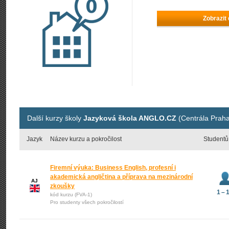
Zobrazit
Další kurzy školy
Jazyková škola ANGLO.CZ
(Centrála Praha
Jazyk
Název kurzu a pokročilost
Studentů
Firemní výuka: Business English, profesní i
akademická angličtina a příprava na mezinárodní
AJ
zkoušky
1 – 
kód kurzu (FVA-1)
Pro studenty všech pokročilostí