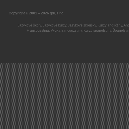
Copyright © 2001 – 2026
gdi, s.r.o.
Jazykové školy
,
Jazykové kurzy
,
Jazykové zkoušky
,
Kurzy angličtiny
,
Ang
Francouzština
,
Výuka francouzštiny
,
Kurzy španělštiny
,
Španělšti