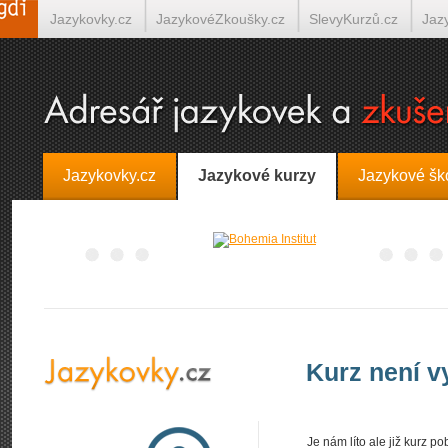
Jazykovky.cz
JazykovéZkoušky.cz
SlevyKurzů.cz
Jaz
Španělština on-line
Italština on-line
Tlumočení-Překlady.
Jazykovky.cz
Jazykové kurzy
Jazykové šk
Kurz není 
Je nám líto ale již kurz 