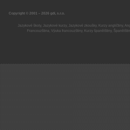
Copyright © 2001 – 2026
gdi, s.r.o.
Jazykové školy
,
Jazykové kurzy
,
Jazykové zkoušky
,
Kurzy angličtiny
,
Ang
Francouzština
,
Výuka francouzštiny
,
Kurzy španělštiny
,
Španělšti