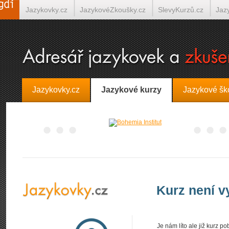
Jazykovky.cz
JazykovéZkoušky.cz
SlevyKurzů.cz
Jaz
Španělština on-line
Italština on-line
Tlumočení-Překlady.
Jazykovky.cz
Jazykové kurzy
Jazykové šk
Kurz není 
Je nám líto ale již kurz 