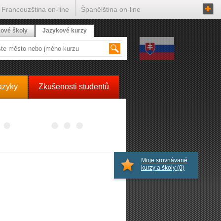
Francouzština on-line
Španělština on-line
ové školy
Jazykové kurzy
azyky
Zkušenosti studentů
Moje srovnávané
kurzy a školy
(0)