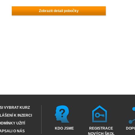
Zobrazit detail pobočky
SI VYBRAT KURZ
ÁŠENÍ K INZERCI
DMÍNKY UŽITÍ
KDO JSME
REGISTRACE
DOP
APSALI O NÁS
NOVÝCH ŠKOL