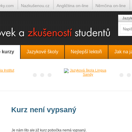
yky.com
Nazkušenou.cz
Angličtina on-line
Němčina on-line
lumočí.cz
Jazyk
 kurzy
Jazykové školy
Nejlepší lektoři
Jak na j
Kurz není vypsaný
Je nám líto ale již kurz pobočka nemá vypsaný.