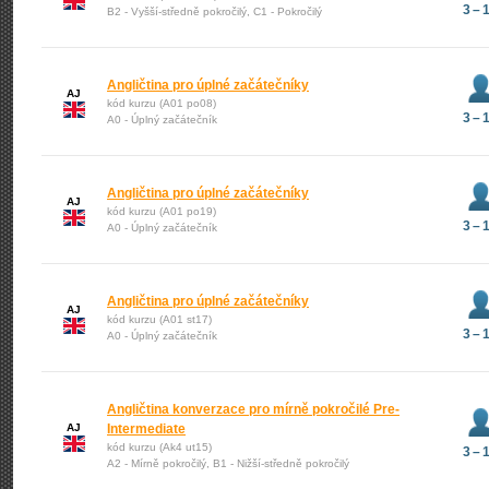
3 – 
B2 - Vyšší-středně pokročilý, C1 - Pokročilý
Angličtina pro úplné začátečníky
AJ
kód kurzu (A01 po08)
3 – 
A0 - Úplný začátečník
Angličtina pro úplné začátečníky
AJ
kód kurzu (A01 po19)
3 – 
A0 - Úplný začátečník
Angličtina pro úplné začátečníky
AJ
kód kurzu (A01 st17)
3 – 
A0 - Úplný začátečník
Angličtina konverzace pro mírně pokročilé Pre-
AJ
Intermediate
kód kurzu (Ak4 ut15)
3 – 
A2 - Mírně pokročilý, B1 - Nižší-středně pokročilý