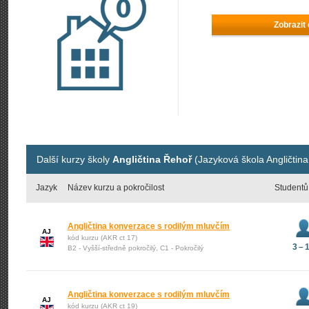
Zobrazit
Další kurzy školy
Angličtina Řehoř
(Jazyková škola Angličtin
Jazyk
Název kurzu a pokročilost
Studentů
Angličtina konverzace s rodilým mluvčím
AJ
kód kurzu (AKR ct 17)
3 – 
B2 - Vyšší-středně pokročilý, C1 - Pokročilý
Angličtina konverzace s rodilým mluvčím
AJ
kód kurzu (AKR ct 19)