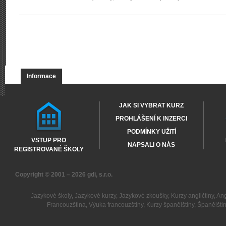
Informace
JAK SI VYBRAT KURZ
PROHLÁŠENÍ K INZERCI
PODMÍNKY UŽITÍ
VSTUP PRO
NAPSALI O NÁS
REGISTROVANÉ ŠKOLY
Copyright © 2001 – 2026
gdi, s.r.o.
Jazykové školy
,
Jazykové kurzy
,
Jazykové zkoušky
,
Kurzy angličtiny
,
Ang
Francouzština
,
Výuka francouzštiny
,
Kurzy španělštiny
,
Španělšti