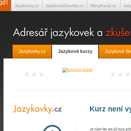
Jazykovky.cz
JazykovéZkoušky.cz
SlevyKurzů.cz
Jaz
Španělština on-line
Italština on-line
Tlumočení-Překlady.
Jazykovky.cz
Jazykové kurzy
Jazykové šk
Kurz není 
Je nám líto ale již kurz 