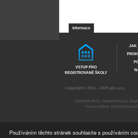
Informace
JAK 
PROHL
PO
VSTUP PRO
N
REGISTROVANÉ ŠKOLY
Copyright © 2001 – 2026
gdi, s.r.o.
Jazykové školy
,
Jazykové kurzy
,
Jazy
Francouzština
,
Výuka francouzš
Používáním těchto stránek souhlasíte s používáním coo