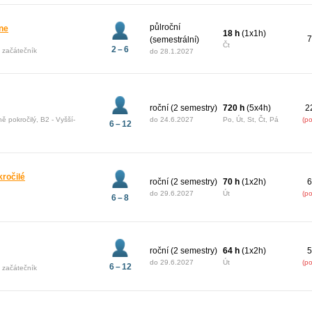
půlroční
ine
18 h
(1x1h)
7
(semestrální)
Čt
2 – 6
ý začátečník
do
28.1.2027
roční (2 semestry)
720 h
(5x4h)
2
ně pokročilý, B2 - Vyšší-
do
24.6.2027
Po, Út, St, Čt, Pá
(p
6 – 12
kročilé
roční (2 semestry)
70 h
(1x2h)
6
do
29.6.2027
Út
(p
6 – 8
roční (2 semestry)
64 h
(1x2h)
5
do
29.6.2027
Út
(p
6 – 12
ý začátečník