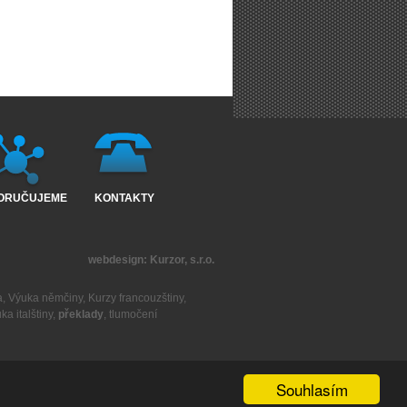
ORUČUJEME
KONTAKTY
webdesign:
Kurzor, s.r.o.
a
,
Výuka němčiny
,
Kurzy francouzštiny
,
ka italštiny
,
překlady
,
tlumočení
Souhlasím