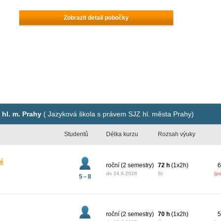
Zobrazit detail pobočky
hl. m. Prahy
( Jazyková škola s právem SJZ hl. města Prahy)
Studentů
Délka kurzu
Rozsah výuky
lé
roční (2 semestry)
72 h
(1x2h)
6
do
24.6.2026
St
(p
5 – 8
roční (2 semestry)
70 h
(1x2h)
5