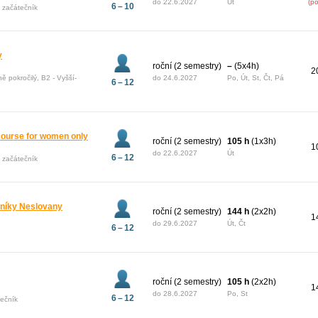
do
22.6.2027
Út
(p
6 – 10
ý začátečník
y
roční (2 semestry)
–
(5x4h)
2
ně pokročilý, B2 - Vyšší-
do
24.6.2027
Po, Út, St, Čt, Pá
6 – 12
 course for women only
roční (2 semestry)
105 h
(1x3h)
1
do
22.6.2027
Út
6 – 12
ý začátečník
čníky Neslovany
roční (2 semestry)
144 h
(2x2h)
1
do
29.6.2027
Út, Čt
6 – 12
roční (2 semestry)
105 h
(2x2h)
1
do
28.6.2027
Po, St
6 – 12
tečník