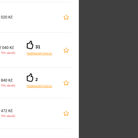
 020 Kč
31
2 040 Kč
o 5% slevě)
hodnocení kurzu
2
 840 Kč
o 5% slevě)
hodnocení kurzu
 472 Kč
o 5% slevě)