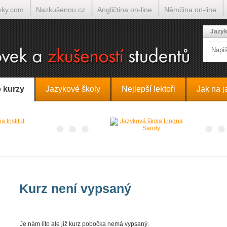
yky.com
Nazkušenou.cz
Angličtina on-line
Němčina on-line
lumočí.cz
Jazyk
 kurzy
Jazykové školy
Nejlepší lektoři
Jak na j
Kurz není vypsaný
Je nám líto ale již kurz pobočka nemá vypsaný.