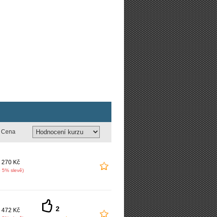
Cena
 270 Kč
o 5% slevě)
2
 472 Kč