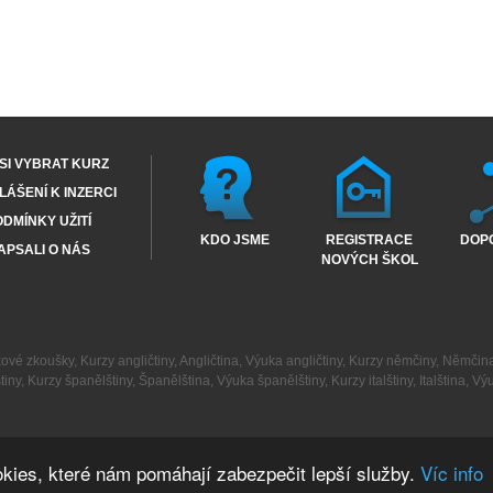
SI VYBRAT KURZ
ÁŠENÍ K INZERCI
DMÍNKY UŽITÍ
KDO JSME
REGISTRACE
DOP
APSALI O NÁS
NOVÝCH ŠKOL
kové zkoušky
,
Kurzy angličtiny
,
Angličtina
,
Výuka angličtiny
,
Kurzy němčiny
,
Němčin
tiny
,
Kurzy španělštiny
,
Španělština
,
Výuka španělštiny
,
Kurzy italštiny
,
Italština
,
Výu
kies, které nám pomáhají zabezpečit lepší služby.
Víc info