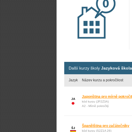
Další kurzy školy
Jazyková škola 
Jazyk
Název kurzu a pokročilost
Japonština pro mírně pokroči
JA
kód kurzu (JP2Z3A)
A2 - Mírně pokročilý
Španělština pro začátečníky
ŠJ
kód kurzu (S2Z1A 26)