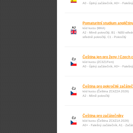
A0 - Úplný začátečník, A0+ - Falešn
Pomaturitní studium angličtin
AJ
kód kurzu (MAA)
A2 - Mírně pokročilý, B1 - Nižší-střed
středně pokročilý, C1 - Pokročilý
Čeština jen pro ženy / Czech
ČJ
kód kurzu (ZC3Z1Fem)
A0 - Úplný začátečník, A0+ - Falešn
Čeština pro pokročilé začáte
ČJ
kód kurzu (Čeština ZC4Z2A 2026)
A2 - Mírně pokročilý
Čeština pro začátečníky
ČJ
kód kurzu (Čeština ZC4Z1A 2026)
A0+ - Falešný začátečník, A1 - Začá