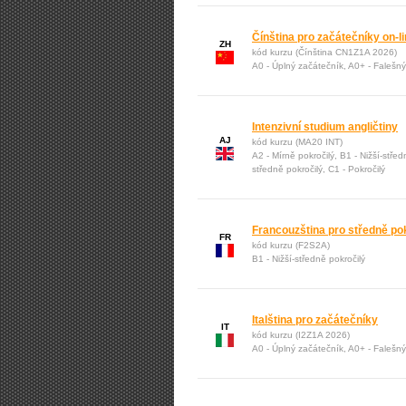
Čínština pro začátečníky on-l
ZH
kód kurzu (Čínština CN1Z1A 2026)
A0 - Úplný začátečník, A0+ - Falešn
Intenzivní studium angličtiny
AJ
kód kurzu (MA20 INT)
A2 - Mírně pokročilý, B1 - Nižší-střed
středně pokročilý, C1 - Pokročilý
Francouzština pro středně po
FR
kód kurzu (F2S2A)
B1 - Nižší-středně pokročilý
Italština pro začátečníky
IT
kód kurzu (I2Z1A 2026)
A0 - Úplný začátečník, A0+ - Falešn