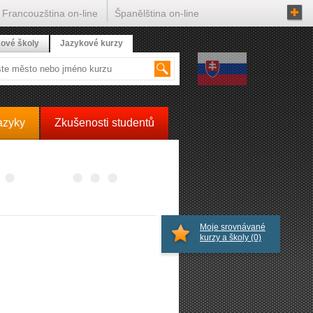
Francouzština on-line
Španělština on-line
ové školy
Jazykové kurzy
azyky
Zkušenosti studentů
Moje srovnávané
kurzy a školy
(0)