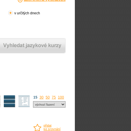
v určitých dnech
15
30
50
75
100
přidat
ke srovnání