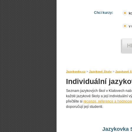
Chci kurzy:
ko
v
Jazykovky.cz
>
Jazykové školy
>
Jazykové š
Individuální jazyk
Seznam jazykových škol v Klatovech nabíze
každé jazykové školy a její individuální vý
přečtěte si
recenze, reference a hodnocen
doporučují její studenti.
Jazykovka S