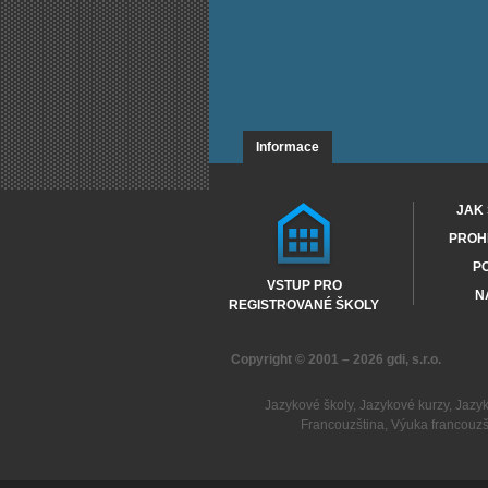
Informace
JAK 
PROHL
PO
VSTUP PRO
N
REGISTROVANÉ ŠKOLY
Copyright © 2001 – 2026
gdi, s.r.o.
Jazykové školy
,
Jazykové kurzy
,
Jazy
Francouzština
,
Výuka francouzš