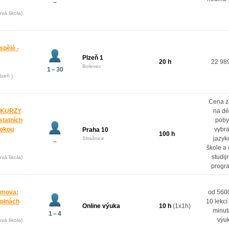
–
ová škola)
spělé -
Plzeň 1
20 h
22 98
Bolevec
1 – 30
lzeň )
Cena z
 KURZY
na dé
ostatních
poby
rokou
vybr
Praha 10
100 h
jazyk
Strašnice
–
škole a
studij
ová škola)
progr
domova:
od 5600
upinách
10 lekcí
Online výuka
10 h
(1x1h)
minut
1 – 4
výu
ová škola)