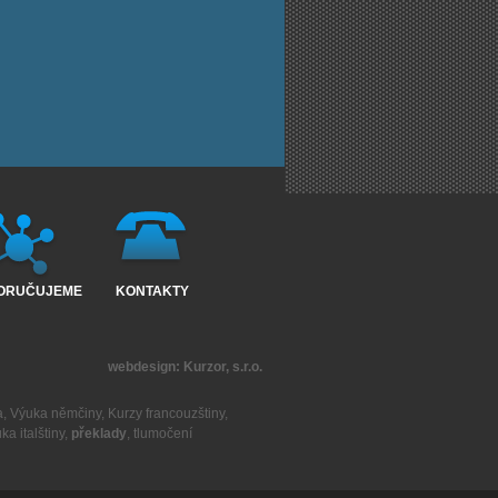
ORUČUJEME
KONTAKTY
webdesign:
Kurzor, s.r.o.
a
,
Výuka němčiny
,
Kurzy francouzštiny
,
ka italštiny
,
překlady
,
tlumočení