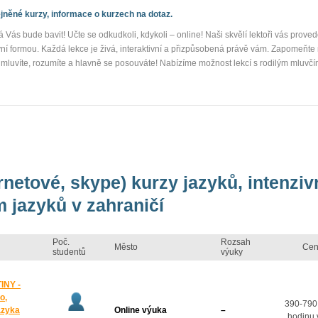
něné kurzy, informace o kurzech na dotaz.
á Vás bude bavit! Učte se odkudkoli, kdykoli – online! Naši skvělí lektoři vás prov
ní formou. Každá lekce je živá, interaktivní a přizpůsobená právě vám. Zapomeňt
mluvíte, rozumíte a hlavně se posouváte! Nabízíme možnost lekcí s rodilým mluvčí
ernetové, skype) kurzy jazyků, intenzi
 jazyků v zahraničí
Poč.
Rozsah
Město
Cen
studentů
výuky
INY -
o,
390-790
azyka
Online výuka
–
hodinu 