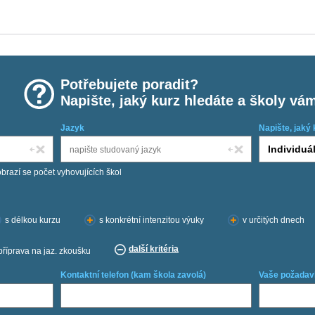
Potřebujete poradit?
Napište, jaký kurz hledáte a školy vá
Jazyk
Napište, jaký 
obrazí se počet vyhovujících škol
s délkou kurzu
s konkrétní intenzitou výuky
v určitých dnech
další kritéria
příprava na jaz. zkoušku
Kontaktní telefon (kam škola zavolá)
Vaše požadav