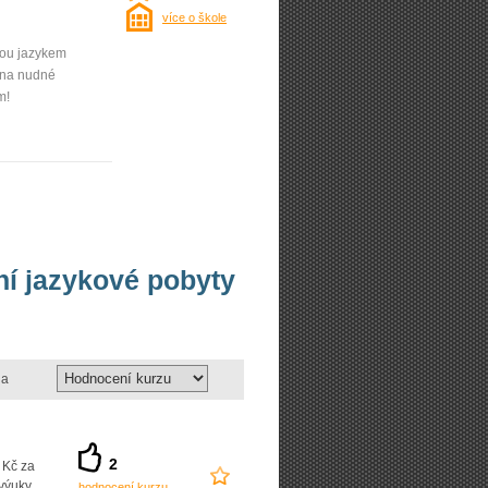
více o škole
edou jazykem
e na nudné
m!
vní jazykové pobyty
a
2
 Kč za
výuky
hodnocení kurzu