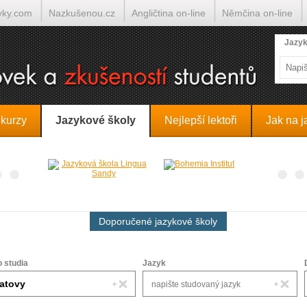
yky.com
Nazkušenou.cz
Angličtina on-line
Němčina on-line
lumočí.cz
Jazyk
 kurzy
Jazykové školy
Nejlepší lektoři
Jak na j
Doporučené jazykové školy
o studia
Jazyk