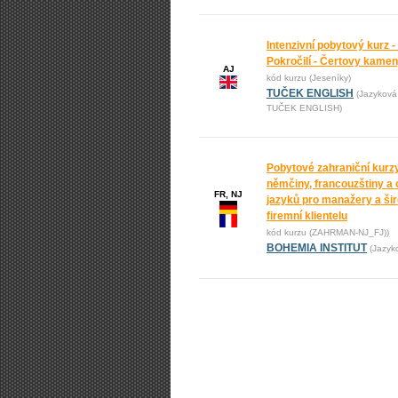
Intenzivní pobytový kurz -
Pokročilí - Čertovy kame
AJ
kód kurzu (Jeseníky)
TUČEK ENGLISH
(Jazyková
TUČEK ENGLISH)
Pobytové zahraniční kurz
němčiny, francouzštiny a 
FR, NJ
jazyků pro manažery a ši
firemní klientelu
kód kurzu (ZAHRMAN-NJ_FJ))
BOHEMIA INSTITUT
(Jazyk