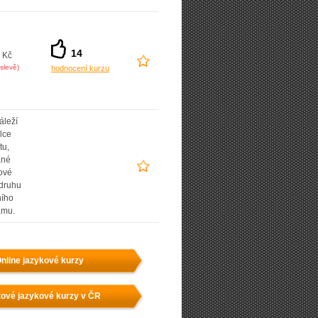
14
 Kč
slevě)
hodnocení kurzu
áleží
lce
tu,
ané
ové
 druhu
ního
amu.
nline jazykové kurzy
ové jazykové kurzy v ČR