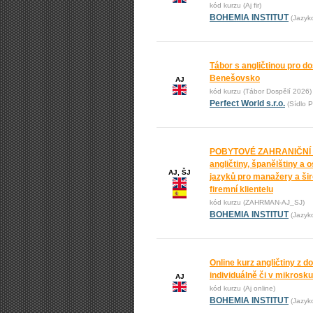
kód kurzu (Aj fir)
BOHEMIA INSTITUT
(Jazyk
Tábor s angličtinou pro do
Benešovsko
AJ
kód kurzu (Tábor Dospělí 2026)
Perfect World s.r.o.
(Sídlo P
POBYTOVÉ ZAHRANIČNÍ
angličtiny, španělštiny a 
AJ, ŠJ
jazyků pro manažery a ši
firemní klientelu
kód kurzu (ZAHRMAN-AJ_SJ)
BOHEMIA INSTITUT
(Jazyk
Online kurz angličtiny z 
individuálně či v mikrosk
AJ
kód kurzu (Aj online)
BOHEMIA INSTITUT
(Jazyk