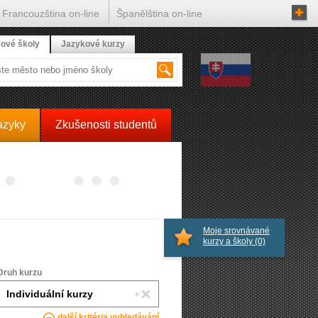
Francouzština on-line
Španělština on-line
ové školy
Jazykové kurzy
azyky
Zkušenosti studentů
Moje srovnávané
kurzy a školy
(0)
Druh kurzu
další kritéria vyhledávání