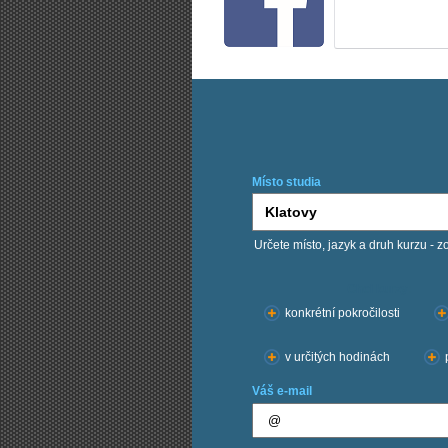
Místo studia
Určete místo, jazyk a druh kurzu - z
Chci kurzy:
konkrétní pokročilosti
v určitých hodinách
Váš e-mail