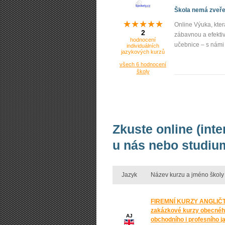
Škola nemá zveřej
Online Výuka, kter
2
zábavnou a efektiv
hodnocení
učebnice – s námi 
individuálních
jazykových kurzů
všech 6 hodnocení
školy
Zkuste online (int
u nás nebo studium
Jazyk
Název kurzu a jméno školy
FIREMNÍ KURZY ANGLIČT
zakázkové kurzy obecnéh
AJ
obchodního i profesního j