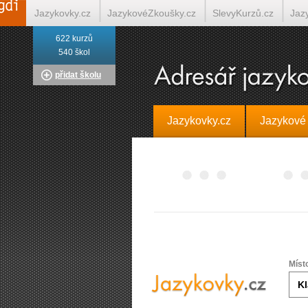
Jazykovky.cz
JazykovéZkoušky.cz
SlevyKurzů.cz
Jaz
622 kurzů
Italština on-line
Tlumočení-Překlady.cz
Překládá.cz
T
540 škol
přidat školu
Jazykovky.cz
Jazykové
Míst