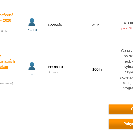
 Středně
ny 2026
4 300
Hodonín
45 h
(po 25% 
7 – 10
 škola
Cena z
y
na dé
ostatních
poby
rokou
vybr
Praha 10
100 h
jazyk
Strašnice
–
škole a
studij
ová škola)
progr
O
Pobyt