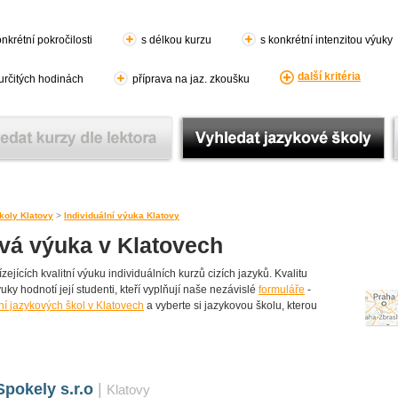
nkrétní pokročilosti
s délkou kurzu
s konkrétní intenzitou výuky
další kritéria
 určitých hodinách
příprava na jaz. zkoušku
koly Klatovy
>
Individuální výuka Klatovy
ová výuka v Klatovech
jících kvalitní výuku individuálních kurzů cizích jazyků. Kvalitu
uky hodnotí její studenti, kteří vyplňují naše nezávislé
formuláře
-
í jazykových škol v Klatovech
a vyberte si jazykovou školu, kterou
pokely s.r.o
|
Klatovy