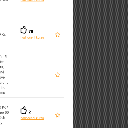
76
9 Kč
hodnocení kurzu
áleží
lce
tu,
ané
ové
 druhu
ního
amu.
 Kč /
2
 po 60
ách
hodnocení kurzu
ky