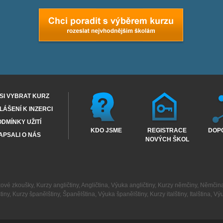
SI VYBRAT KURZ
ÁŠENÍ K INZERCI
DMÍNKY UŽITÍ
KDO JSME
REGISTRACE
DOP
APSALI O NÁS
NOVÝCH ŠKOL
kové zkoušky
,
Kurzy angličtiny
,
Angličtina
,
Výuka angličtiny
,
Kurzy němčiny
,
Němčin
tiny
,
Kurzy španělštiny
,
Španělština
,
Výuka španělštiny
,
Kurzy italštiny
,
Italština
,
Výu