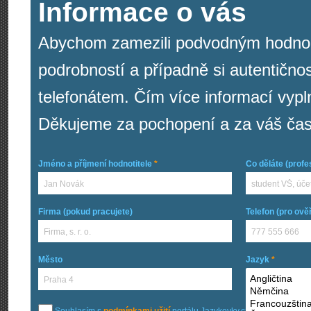
Informace o vás
Abychom zamezili podvodným hodnoc
podrobností a případně si autentično
telefonátem. Čím více informací vypl
Děkujeme za pochopení a za váš čas
Jméno a příjmení hodnotitele
*
Co děláte (profe
Firma (pokud pracujete)
Telefon (pro ově
Město
Jazyk
*
Souhlasím s
podmínkami užití
portálu Jazykovky.cz.
*