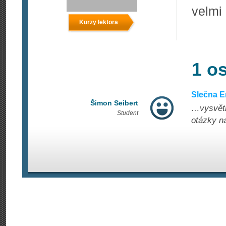
velmi
Kurzy lektora
1 o
Slečna E
Šimon Seibert
…vysvětl
Student
otázky n