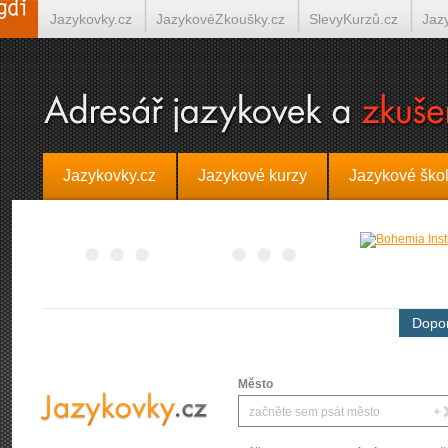
Jazykovky.cz
JazykovéZkoušky.cz
SlevyKurzů.cz
Jaz
Španělština on-line
Italština on-line
Tlumočení-Překlady.
Jazykovky.cz
Jazykové kurzy
Jazykové ško
Dopor
Město