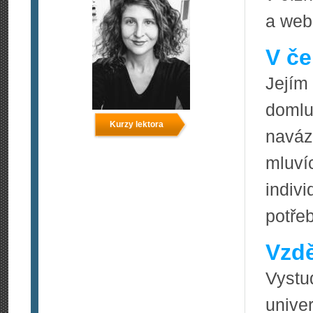
a web
V če
Jejím
domlu
Kurzy lektora
naváz
mluví
indiv
potře
Vzdě
Vystu
unive