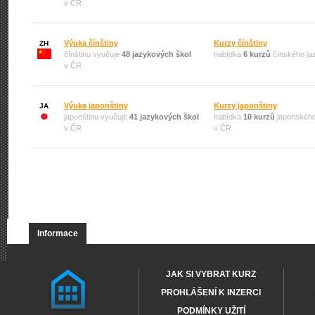
v ČR
Výuka čínštiny
Kurzy čínštiny
ZH
čínštinu vyučuje
48 jazykových škol
nabídka
6 kurzů
čínského ja
v ČR
Výuka japonštiny
Kurzy japonštiny
JA
japonštinu vyučuje
41 jazykových škol
nabídka
10 kurzů
japonského
v ČR
v ČR
Informace
JAK SI VYBRAT KURZ
PROHLÁŠENÍ K INZERCI
PODMÍNKY UŽITÍ