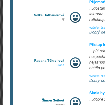
Příjemné
…dostupn
lektorka 
Radka Hofbauerová
reflektuj
IT
Vyjádření ško
Dobrý de
Přístup 
…půl rok
nespěcha
Radana Tělupilová
nejasnost
Praha
chtěla p
Vyjádření ško
Dobrý de
Škola byl
…dobře z
Šimon Seibert