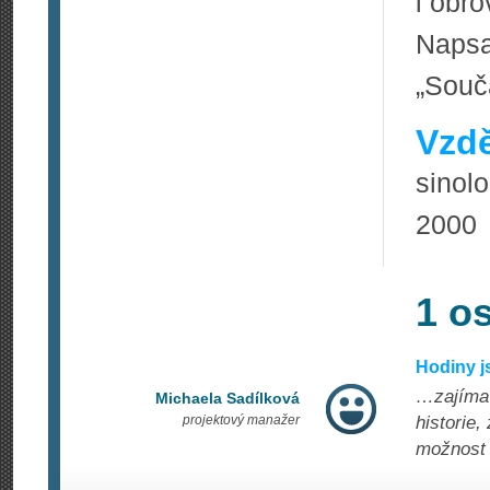
i obr
Napsa
„Souč
Vzdě
sinol
2000
1 o
Hodiny j
…zajímav
Michaela Sadílková
projektový manažer
historie
možnost 