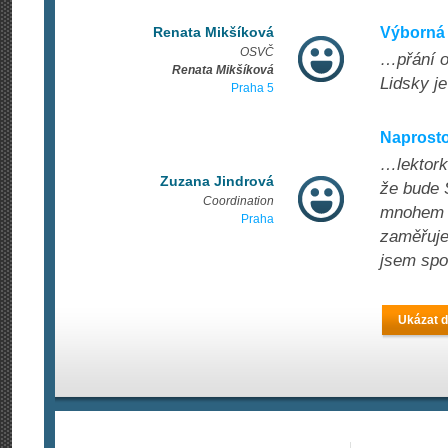
Renata Mikšíková
Výborná 
OSVČ
…přání o
Renata Mikšíková
Lidsky je
Praha 5
Naprosto
…lektork
Zuzana Jindrová
že bude 
Coordination
mnohem s
Praha
zaměřuje
jsem spo
Ukázat d