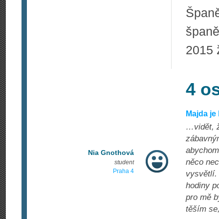
Španě
španě
2015 ž
4 o
Majda je 
…vidět, ž
zábavným
abychom 
Nia Gnothová
něco nec
student
Praha 4
vysvětlí
hodiny po
pro mě by
těším se