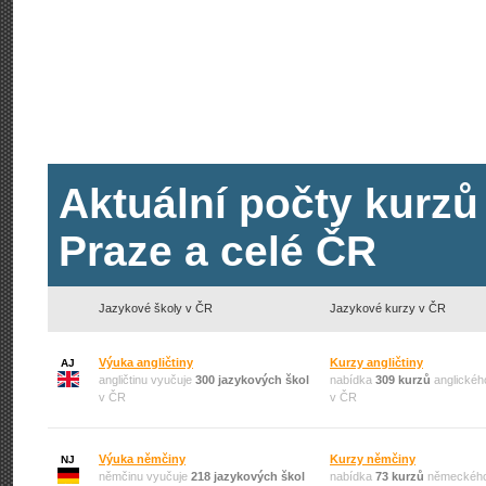
Aktuální počty kurzů
Praze a celé ČR
Jazykové školy v ČR
Jazykové kurzy v ČR
Výuka angličtiny
Kurzy angličtiny
AJ
angličtinu vyučuje
300 jazykových škol
nabídka
309 kurzů
anglickéh
v ČR
v ČR
Výuka němčiny
Kurzy němčiny
NJ
němčinu vyučuje
218 jazykových škol
nabídka
73 kurzů
německého