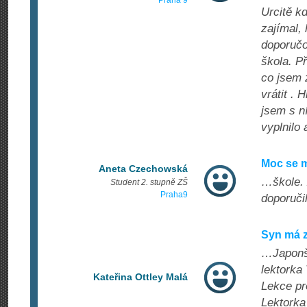
Praha 9
Urcitě k
zajímal,
doporučo
škola. Př
co jsem 
vrátit . 
jsem s n
vyplnilo
Moc se m
Aneta Czechowská
…škole. 
Student 2. stupně ZŠ
Praha9
doporuči
Syn má z
…Japonšt
lektorka
Kateřina Ottley Malá
Lekce pr
Lektorka