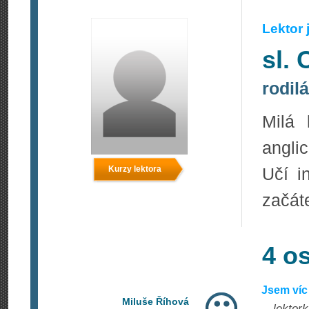
Lektor
sl. 
rodil
Milá 
anglic
Kurzy lektora
Učí i
začáte
4 o
Jsem víc
Miluše Říhová
…lektork