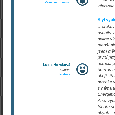
Veselí nad Lužnicí
věnovala.
Styl výuk
…efektivi
naučila 
online v
menší ale
jsem měla
první ja
neměla p
Lucie Horáková
(kterou 
Student
Praha 9
obojí. Pa
protože 
s náma t
Energetic
Ano, vybr
táboře se
abych s 