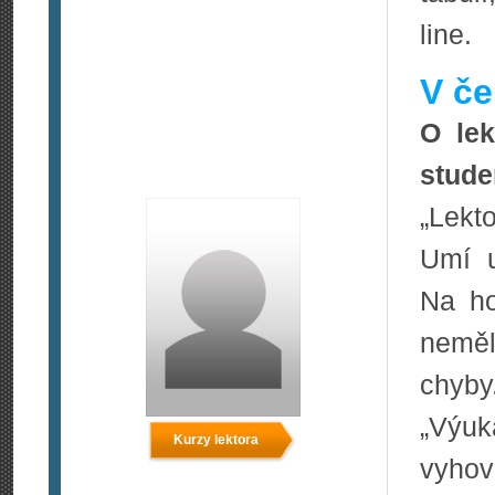
line.
V če
O lek
stude
„Lekt
Umí u
Na ho
neměl
chyby
„Výuk
Kurzy lektora
vyhov