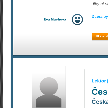
díky ní 
Dcera by
Eva Muchova
Ukázat d
Lektor
Čes
Česká