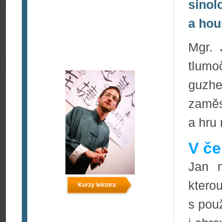
sinol
a hou
Mgr. 
tlumo
guzhe
zaměs
a hru
V če
Jan m
ktero
Kurzy lektora
s pou