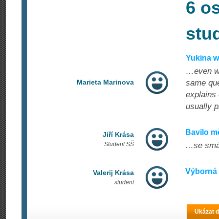
6 o
stu
Yukina w
…even wh
Marieta Marinova
same que
explains 
usually p
Bavilo m
Jiří Krása
Student SŠ
…se smál
Výborná
Valerij Krása
student
Ukázat d