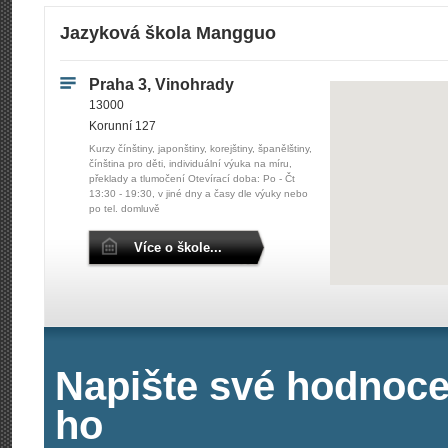
Jazyková škola Mangguo
Praha 3, Vinohrady
13000
Korunní 127
Kurzy čínštiny, japonštiny, korejštiny, španělštiny,
čínština pro děti, individuální výuka na míru,
překlady a tlumočení Otevírací doba: Po - Čt
13:30 - 19:30, v jiné dny a časy dle výuky nebo
po tel. domluvě
Více o škole...
Napište své hodnoce
ho