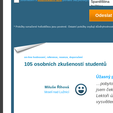
* Položky označené hvězdičkou jsou povinné. Ostatní položky zvyšují důvěryhodno
on-line hodnocení, reference, recenze, doporučení
105
osobních zkušeností studentů
Úžasný p
…pobytov
Miluše Říhová
jsem ček
Veselí nad Lužnicí
Lektoři 
vysvětle