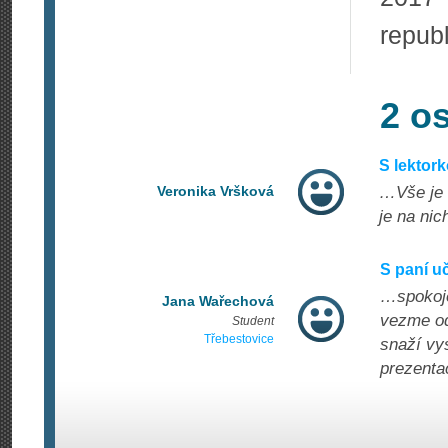
republ
2 o
S lektor
Veronika Vršková
…Vše je 
je na nic
S paní u
…spokoje
Jana Wařechová
vezme od
Student
Třebestovice
snaží vys
prezenta