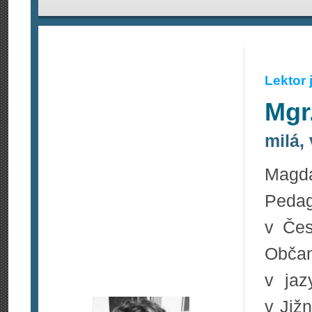
Lektor
Mgr
milá, 
Mag
Pedag
v Čes
Občan
v jaz
v Již