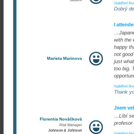
Student
Vyjádření ško
Dobrý de
I attend
…Japanes
with the 
happy tha
not good
Marieta Marinova
just wha
too big.
opportun
Vyjádření ško
Thank yo
Jsem ve
…Líbí se
Florentia Nováčková
profesor
Risk Manager
Johnson & Johnson
Vyjádření ško