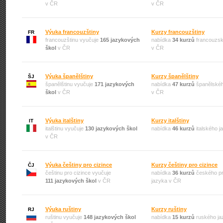
v ČR
v ČR
Výuka francouzštiny
Kurzy francouzštiny
FR
francouzštinu vyučuje
165 jazykových
nabídka
34 kurzů
francouzsk
škol
v ČR
v ČR
Výuka španělštiny
Kurzy španělštiny
ŠJ
španělštinu vyučuje
171 jazykových
nabídka
47 kurzů
španělskéh
škol
v ČR
v ČR
Výuka italštiny
Kurzy italštiny
IT
italštinu vyučuje
130 jazykových škol
nabídka
46 kurzů
italského 
v ČR
Výuka češtiny pro cizince
Kurzy češtiny pro cizince
ČJ
češtinu pro cizince vyučuje
nabídka
36 kurzů
českého pr
111 jazykových škol
v ČR
jazyka v ČR
Výuka ruštiny
Kurzy ruštiny
RJ
ruštinu vyučuje
148 jazykových škol
nabídka
15 kurzů
ruského ja