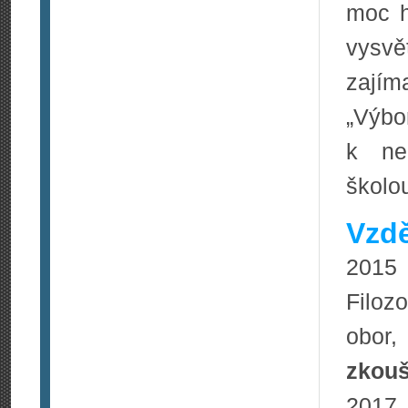
moc h
vysv
zajím
„Výb
k ne
školou
Vzdě
2015 
Filozo
obor
zkou
201