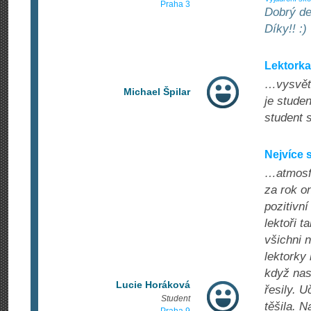
Praha 3
Dobrý de
Díky!! :)
Lektorka
…vysvětl
Michael Špilar
je studen
student 
Nejvíce s
…atmosfé
za rok o
pozitivní
lektoři t
všichni 
lektorky 
když nas
Lucie Horáková
řesily. 
Student
těšila. N