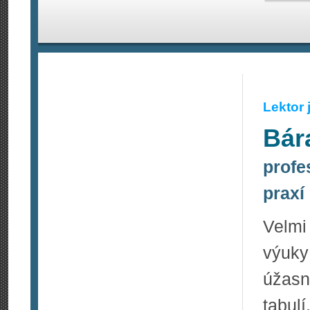
Lektor
Bár
profe
praxí
Velmi
výuky
úžasn
tabulí