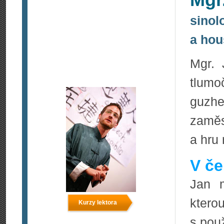
Mgr
sinol
a hou
Mgr. 
tlumo
guzhe
zaměs
a hru
V če
Jan m
ktero
Kurzy lektora
s pou