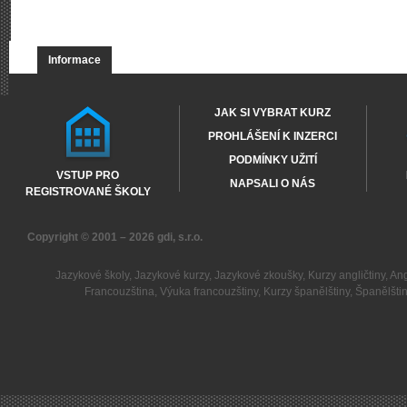
Informace
JAK SI VYBRAT KURZ
PROHLÁŠENÍ K INZERCI
PODMÍNKY UŽITÍ
VSTUP PRO
NAPSALI O NÁS
REGISTROVANÉ ŠKOLY
Copyright © 2001 – 2026
gdi, s.r.o.
Jazykové školy
,
Jazykové kurzy
,
Jazykové zkoušky
,
Kurzy angličtiny
,
Ang
Francouzština
,
Výuka francouzštiny
,
Kurzy španělštiny
,
Španělšti