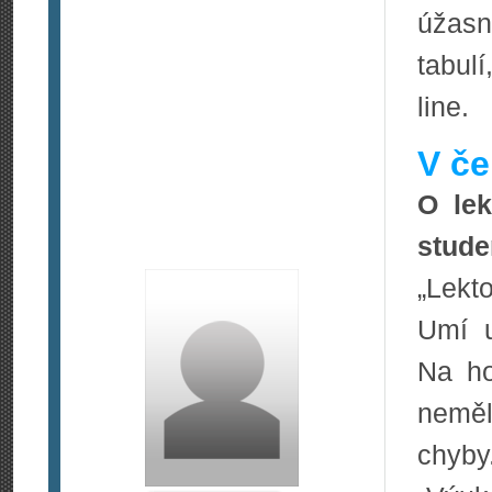
úžasn
tabulí
line.
V če
O lek
stude
„Lekt
Umí u
Na ho
neměl
chyby