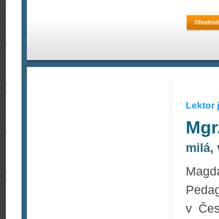
Ohodnoti
Lektor
Mgr
milá, 
Mag
Pedag
v Čes