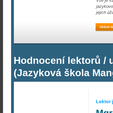
Vše je v
jazykovo
jejich ú
Ukázat da
Hodnocení lektorů /
(Jazyková škola Ma
Lektor