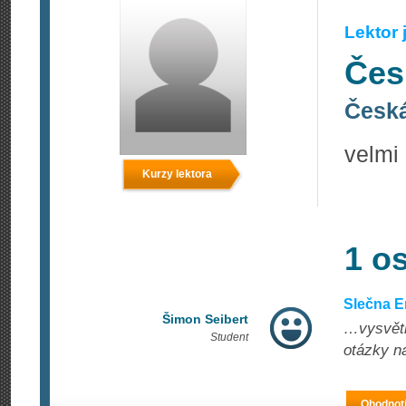
Lektor
Čes
Česká
velmi
Kurzy lektora
1 o
Slečna E
Šimon Seibert
…vysvětl
Student
otázky n
Ohodnoti