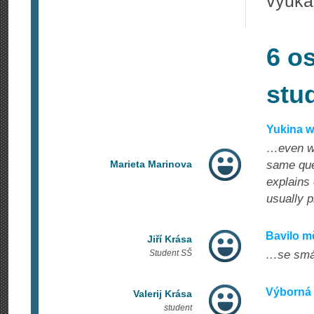
výuka 
6 o
stu
Yukina w
…even wh
Marieta Marinova
same que
explains 
usually p
Bavilo m
Jiří Krása
Student SŠ
…se smál
Výborná
Valerij Krása
student