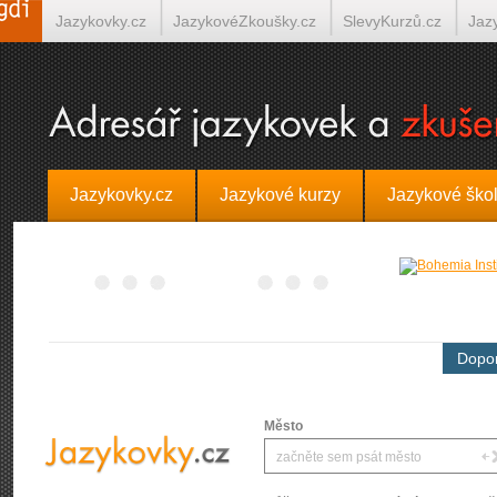
Jazykovky.cz
JazykovéZkoušky.cz
SlevyKurzů.cz
Jaz
Španělština on-line
Italština on-line
Tlumočení-Překlady.
Jazykovky.cz
Jazykové kurzy
Jazykové ško
Dopor
Město