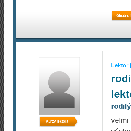
Ohodnoti
Lektor
rod
lek
rodil
velmi
Kurzy lektora