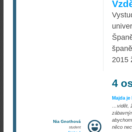
Vzdě
Vystu
unive
Španě
španě
2015 ž
4 o
Majda je 
…vidět, ž
zábavným
abychom 
Nia Gnothová
něco nec
student