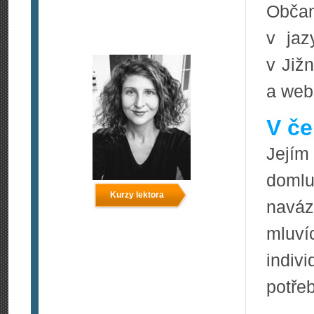
Občan
v jaz
v Již
a web
V če
Jejím
domlu
Kurzy lektora
naváz
mluví
indiv
potře