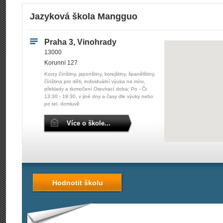
Jazyková škola Mangguo
Praha 3, Vinohrady
13000
Korunní 127
Kurzy čínštiny, japonštiny, korejštiny, španělštiny,
čínština pro děti, individuální výuka na míru,
překlady a tlumočení Otevírací doba: Po - Čt
13:30 - 19:30, v jiné dny a časy dle výuky nebo
po tel. domluvě
Více o škole...
Hodnotit školu