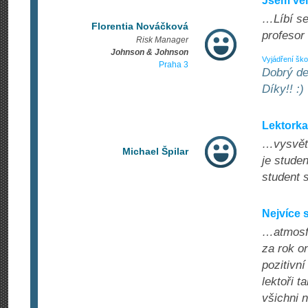
Jsem ve
…Líbí se
Florentia Nováčková
profesor
Risk Manager
Johnson & Johnson
Vyjádření ško
Praha 3
Dobrý de
Díky!! :)
Lektorka
…vysvětl
Michael Špilar
je studen
student 
Nejvíce s
…atmosfé
za rok o
pozitivní
lektoři t
všichni 