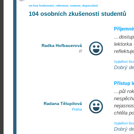
on-line hodnocení, reference, recenze, doporučení
104
osobních zkušeností studentů
Příjemné
…dostupn
lektorka 
Radka Hofbauerová
reflektuj
IT
Vyjádření ško
Dobrý de
Přístup 
…půl rok
nespěcha
Radana Tělupilová
nejasnost
Praha
chtěla p
Vyjádření ško
Dobrý de