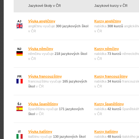
Jazykové školy v ČR
Jazykové kurzy v ČR
Výuka angličtiny
Kurzy angličtiny
AJ
angličtinu vyučuje
300 jazykových škol
nabídka
308 kurzů
anglickéh
v ČR
v ČR
Výuka němčiny
Kurzy němčiny
NJ
němčinu vyučuje
218 jazykových škol
nabídka
73 kurzů
německého
v ČR
v ČR
Výuka francouzštiny
Kurzy francouzštiny
FR
francouzštinu vyučuje
165 jazykových
nabídka
34 kurzů
francouzsk
škol
v ČR
v ČR
Výuka španělštiny
Kurzy španělštiny
ŠJ
španělštinu vyučuje
171 jazykových
nabídka
42 kurzů
španělskéh
škol
v ČR
v ČR
Výuka italštiny
Kurzy italštiny
IT
italštinu vyučuje
130 jazykových škol
nabídka
48 kurzů
italského 