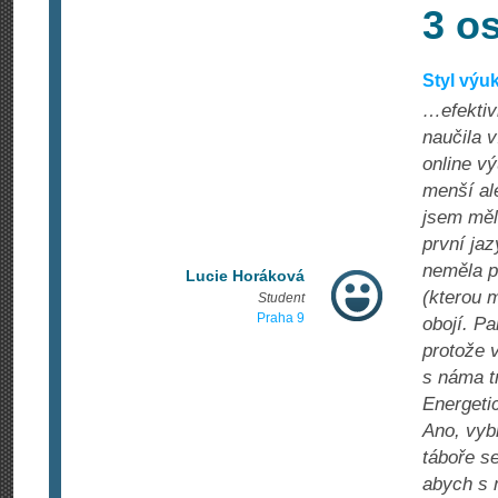
3 o
Styl výuk
…efektivi
naučila 
online v
menší ale
jsem měla
první ja
neměla p
Lucie Horáková
(kterou 
Student
Praha 9
obojí. Pa
protože 
s náma t
Energetic
Ano, vybr
táboře se
abych s 