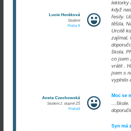
lektorky 
když nas
Lucie Horáková
řesily. 
Student
těšila. N
Praha 9
Urcitě k
zajímal,
doporučo
škola. Př
co jsem 
vrátit . 
jsem s n
vyplnilo
Moc se m
Aneta Czechowská
…škole. 
Student 2. stupně ZŠ
Praha9
doporuči
Syn má z