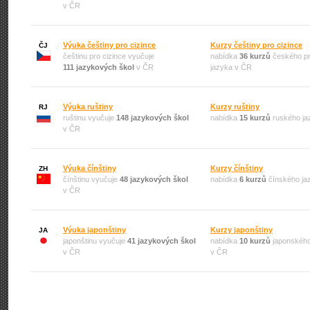
v ČR
Výuka češtiny pro cizince
Kurzy češtiny pro cizince
ČJ
češtinu pro cizince vyučuje
nabídka
36 kurzů
českého pr
111 jazykových škol
v ČR
jazyka v ČR
Výuka ruštiny
Kurzy ruštiny
RJ
ruštinu vyučuje
148 jazykových škol
nabídka
15 kurzů
ruského ja
v ČR
Výuka čínštiny
Kurzy čínštiny
ZH
čínštinu vyučuje
48 jazykových škol
nabídka
6 kurzů
čínského ja
v ČR
Výuka japonštiny
Kurzy japonštiny
JA
japonštinu vyučuje
41 jazykových škol
nabídka
10 kurzů
japonského
v ČR
v ČR