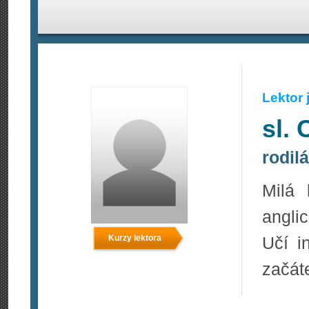
Lektor
sl. 
rodil
Milá 
anglic
Kurzy lektora
Učí i
začáte