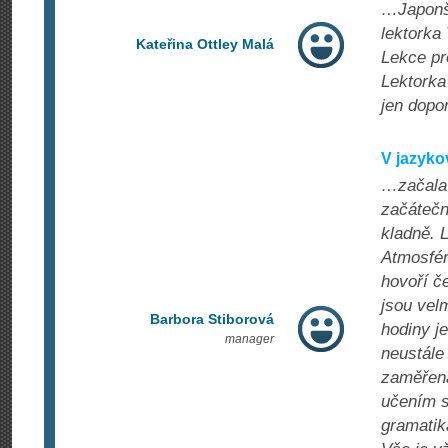
…Japonšt
lektorka
Kateřina Ottley Malá
Lekce pr
Lektorka
jen dopor
V jazyk
…začala 
začátečn
kladně. 
Atmosféra
hovoří č
jsou velm
Barbora Stiborová
hodiny je
manager
neustále
zaměřena
učením s
gramatik