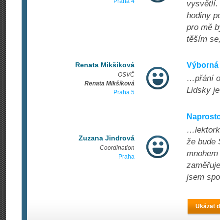
Praha 4
vysvětlí
hodiny po
pro mě by
těším se
Renata Mikšíková
Výborná 
OSVČ
…přání o
Renata Mikšíková
Lidsky je
Praha 5
Naprosto
…lektork
Zuzana Jindrová
že bude 
Coordination
mnohem s
Praha
zaměřuje
jsem spo
Ukázat d