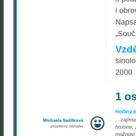
i obr
Napsa
„Souč
Vzdě
sinol
2000
1 o
Hodiny j
…zajímav
Michaela Sadílková
projektový manažer
historie
možnost 