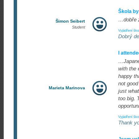
Škola byl
…dobře z
Šimon Seibert
Student
Vyjádření ško
Dobrý de
I attend
…Japanes
with the 
happy tha
not good
Marieta Marinova
just wha
too big.
opportun
Vyjádření ško
Thank yo