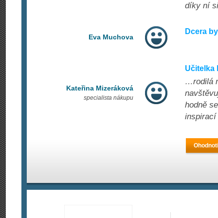
díky ní 
Dcera by
Eva Muchova
Učitelka 
…rodilá m
Kateřina Mizeráková
navštěvu
specialista nákupu
hodně se 
inspirací
Ohodnoti