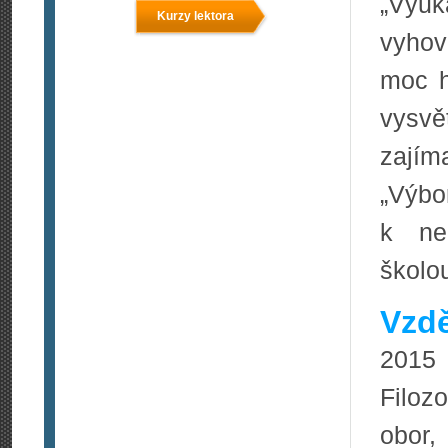
„Výuk
Kurzy lektora
vyhov
moc h
vysv
zajím
„Výb
k ne
školou
Vzdě
2015 
Filozo
obor