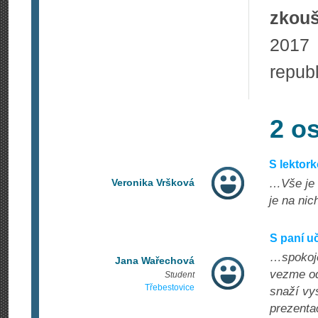
zkou
201
republ
2 o
S lektor
Veronika Vršková
…Vše je 
je na nic
S paní u
…spokoje
Jana Wařechová
vezme od
Student
Třebestovice
snaží vys
prezenta