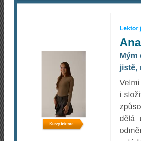
Lektor
Ana
Mým cí
jistě
Velm
i slo
způso
dělá 
Kurzy lektora
odmě