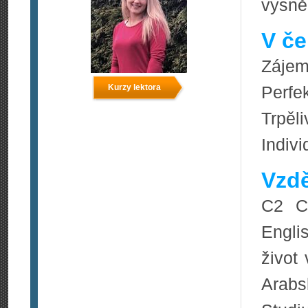
vysně
V če
Zájem
Kurzy lektora
Perfek
Trpěl
Indivi
Vzdě
C2 Ca
Engli
život
Arabs