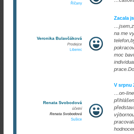
…časová f
Říčany
Zacala j
…jsem,ze
na me vy
Veronika Bulavčáková
telefon,
Prodejce
pokracov
Liberec
moc bavi
individu
prace.Do
V srpnu 
…on-line
přihláše
Renata Svobodová
představ
účetní
Renata Svobodová
výbornou
Sušice
pracoval
hodnocen