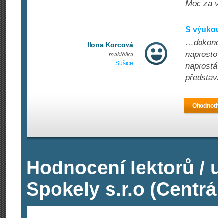
Moc za vš
S výuko
…dokonce
Ilona Korcová
naprosto
makléřka
Sušice
naprostá
představ
Ohodnoti
Hodnocení lektorů / 
Spokely s.r.o (Centrá