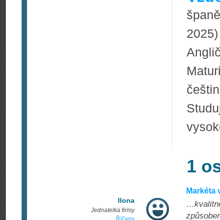
španě
2025)
Anglič
Matur
češtin
Studu
vysok
1 o
Markéta 
Ilona
…kvalitn
Jednatelka firmy
způsobem
Říčany