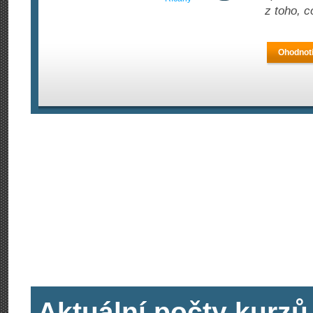
z toho, c
Ohodnoti
Aktuální počty kurzů