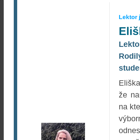
Lektor
Eli
Lekto
Rodil
stude
Elišk
že na
na kte
výbor
odnes