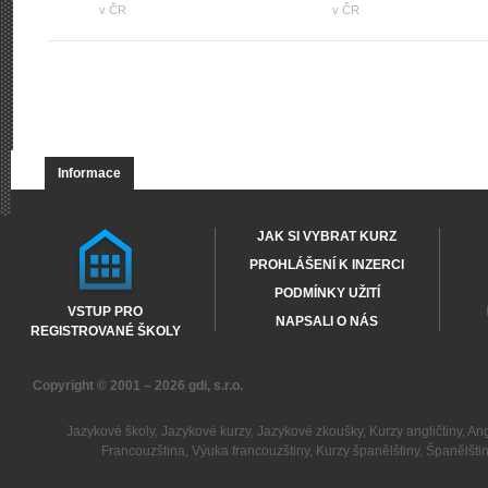
v ČR
v ČR
Informace
JAK SI VYBRAT KURZ
PROHLÁŠENÍ K INZERCI
PODMÍNKY UŽITÍ
VSTUP PRO
NAPSALI O NÁS
REGISTROVANÉ ŠKOLY
Copyright © 2001 – 2026
gdi, s.r.o.
Jazykové školy
,
Jazykové kurzy
,
Jazykové zkoušky
,
Kurzy angličtiny
,
Ang
Francouzština
,
Výuka francouzštiny
,
Kurzy španělštiny
,
Španělšti