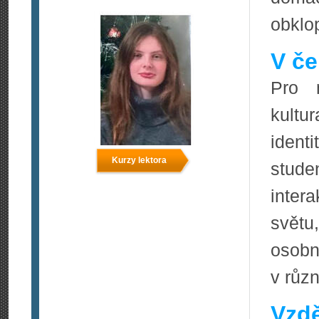
obklo
V če
Pro 
kultu
ident
Kurzy lektora
stude
inter
světu,
osobn
v různ
Vzdě