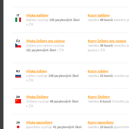
Výuka italštiny
Kurzy italštiny
IT
italštinu vyučuje
130 jazykových škol
nabídka
48 kurzů
italského 
v ČR
Výuka češtiny pro cizince
Kurzy češtiny pro cizince
ČJ
češtinu pro cizince vyučuje
nabídka
36 kurzů
českého pr
111 jazykových škol
v ČR
jazyka v ČR
Výuka ruštiny
Kurzy ruštiny
RJ
ruštinu vyučuje
148 jazykových škol
nabídka
15 kurzů
ruského ja
v ČR
Výuka čínštiny
Kurzy čínštiny
ZH
čínštinu vyučuje
48 jazykových škol
nabídka
6 kurzů
čínského ja
v ČR
Výuka japonštiny
Kurzy japonštiny
JA
japonštinu vyučuje
41 jazykových škol
nabídka
10 kurzů
japonského