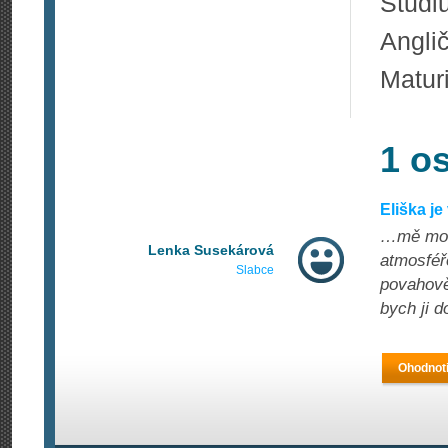
Studi
Anglič
Matur
1 o
Eliška j
…mě moti
Lenka Susekárová
atmosféře
Slabce
povahově
bych ji d
Ohodnoti