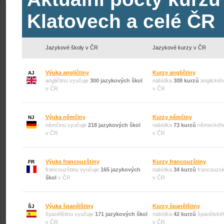
Klatovech a celé ČR
Jazykové školy v ČR
Jazykové kurzy v ČR
Výuka angličtiny
Kurzy angličtiny
AJ
angličtinu vyučuje
300 jazykových škol
nabídka
308 kurzů
anglickéh
v ČR
v ČR
Výuka němčiny
Kurzy němčiny
NJ
němčinu vyučuje
218 jazykových škol
nabídka
73 kurzů
německého
v ČR
v ČR
Výuka francouzštiny
Kurzy francouzštiny
FR
francouzštinu vyučuje
165 jazykových
nabídka
34 kurzů
francouzsk
škol
v ČR
v ČR
Výuka španělštiny
Kurzy španělštiny
ŠJ
španělštinu vyučuje
171 jazykových škol
nabídka
42 kurzů
španělskéh
v ČR
v ČR