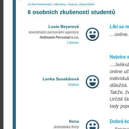
on-line hodnocení, reference, recenze, doporučení
6
osobních zkušeností studentů
Lucie Beyerová
Líbí se 
koordinátor personální agentury
…online.
Hofmann Personal s.r.o.
Liberec
Nejvíce s
…Jelikož
online u
individuá
Lenka Susekárová
Slabce
důležitá
Takže, ž
Určitě šk
tady pop
Ilona
Dobrá ko
Jednatelka firmy