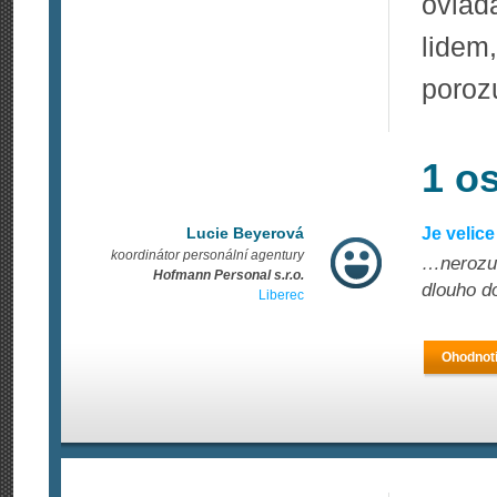
ovlád
lidem
poroz
1 o
Lucie Beyerová
Je velic
koordinátor personální agentury
…nerozum
Hofmann Personal s.r.o.
dlouho d
Liberec
Ohodnoti