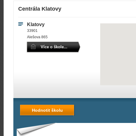
Centrála Klatovy
Klatovy
33901
Alešova 865
Více o škole...
Hodnotit školu