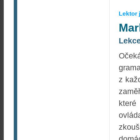
Lektor
Mar
Lekce
Očeká
grama
z kaž
zaměř
které
ovlá
zkou
domác