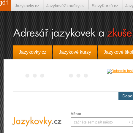
Jazykovky.cz
JazykovéZkoušky.cz
SlevyKurzů.cz
Jaz
Španělština on-line
Italština on-line
Tlumočení-Překlady.
Jazykovky.cz
Jazykové kurzy
Jazykové ško
Dopor
Město