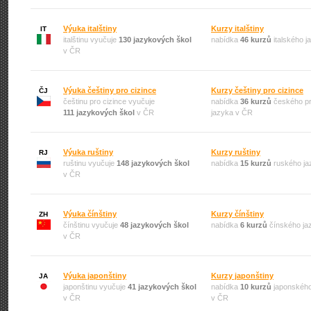
Výuka italštiny
Kurzy italštiny
IT
italštinu vyučuje
130 jazykových škol
nabídka
46 kurzů
italského 
v ČR
Výuka češtiny pro cizince
Kurzy češtiny pro cizince
ČJ
češtinu pro cizince vyučuje
nabídka
36 kurzů
českého pr
111 jazykových škol
v ČR
jazyka v ČR
Výuka ruštiny
Kurzy ruštiny
RJ
ruštinu vyučuje
148 jazykových škol
nabídka
15 kurzů
ruského ja
v ČR
Výuka čínštiny
Kurzy čínštiny
ZH
čínštinu vyučuje
48 jazykových škol
nabídka
6 kurzů
čínského ja
v ČR
Výuka japonštiny
Kurzy japonštiny
JA
japonštinu vyučuje
41 jazykových škol
nabídka
10 kurzů
japonského
v ČR
v ČR