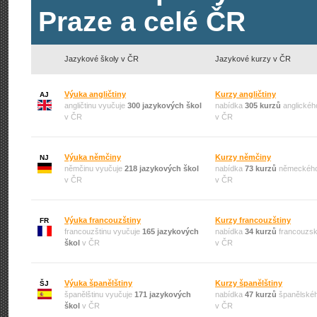
Praze a celé ČR
Jazykové školy v ČR
Jazykové kurzy v ČR
Výuka angličtiny
Kurzy angličtiny
AJ
angličtinu vyučuje
300 jazykových škol
nabídka
305 kurzů
anglickéh
v ČR
v ČR
Výuka němčiny
Kurzy němčiny
NJ
němčinu vyučuje
218 jazykových škol
nabídka
73 kurzů
německého
v ČR
v ČR
Výuka francouzštiny
Kurzy francouzštiny
FR
francouzštinu vyučuje
165 jazykových
nabídka
34 kurzů
francouzsk
škol
v ČR
v ČR
Výuka španělštiny
Kurzy španělštiny
ŠJ
španělštinu vyučuje
171 jazykových
nabídka
47 kurzů
španělskéh
škol
v ČR
v ČR