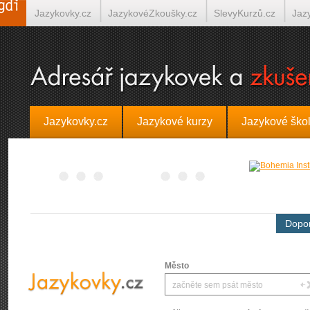
Jazykovky.cz
JazykovéZkoušky.cz
SlevyKurzů.cz
Jaz
Španělština on-line
Italština on-line
Tlumočení-Překlady.
Jazykovky.cz
Jazykové kurzy
Jazykové ško
Dopor
Město