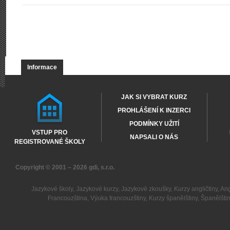
Informace
JAK SI VYBRAT KURZ
PROHLÁŠENÍ K INZERCI
PODMÍNKY UŽITÍ
VSTUP PRO
NAPSALI O NÁS
REGISTROVANÉ ŠKOLY
Copyright © 2001 – 2026
gdi, s.r.o.
Jazykové školy
,
Jazykové kurzy
,
Jazykové zkoušky
,
Kurzy angličtiny
,
Ang
Francouzština
,
Výuka francouzštiny
,
Kurzy španělštiny
,
Španělšti