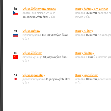
Výuka češtiny pro cizince
Kurzy češtiny pro cizince
ČJ
češtinu pro cizince vyučuje
nabídka
36 kurzů
českého pr
111 jazykových škol
v ČR
jazyka v ČR
Výuka ruštiny
Kurzy ruštiny
RJ
ruštinu vyučuje
148 jazykových škol
nabídka
15 kurzů
ruského ja
v ČR
Výuka čínštiny
Kurzy čínštiny
ZH
čínštinu vyučuje
48 jazykových škol
nabídka
6 kurzů
čínského ja
v ČR
Výuka japonštiny
Kurzy japonštiny
JA
japonštinu vyučuje
41 jazykových škol
nabídka
10 kurzů
japonského
v ČR
v ČR