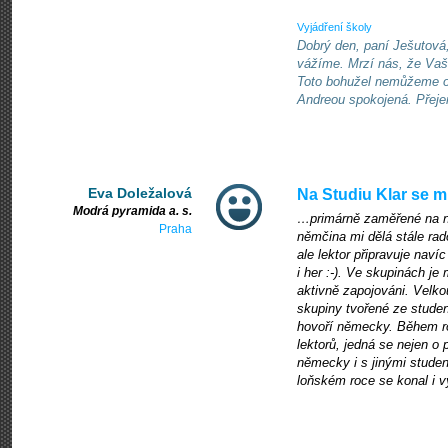
Vyjádření školy
Dobrý den, paní Ješutová
vážíme. Mrzí nás, že Vaš
Toto bohužel nemůžeme ovl
Andreou spokojená. Přej
Eva Doležalová
Na Studiu Klar se mi
Modrá pyramida a. s.
…primárně zaměřené na ně
Praha
němčina mi dělá stále ra
ale lektor připravuje naví
i her :-). Ve skupinách je
aktivně zapojováni. Velk
skupiny tvořené ze studen
hovoří německy. Během ro
lektorů, jedná se nejen o
německy i s jinými studen
loňském roce se konal i 