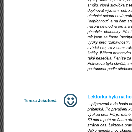
smůlu. Nová slovíčka z t
doplňovat význam, neb k
učebnici nejsou nová pro
"odpíchnout" a na čem st
názoru nevhodná pro star
působila chaoticky. Přest
tak jsem se často "nechyt
výuky před "zábavností".
svědčí i to, že z osmi žák
žačky. Během koronaviru 
také neseděla. Peníze za 
Polívková byla skvělá, sn
postupovat podle učebnice
Lektorka byla na h
Tereza Ješutová
…připravená a do hodin no
přátelská. Po přerušení k
výukou přes PC již méně 
60 min a poté se často st
ztrácel čas. Lektorka pr
dálku neměla moc zkušeno