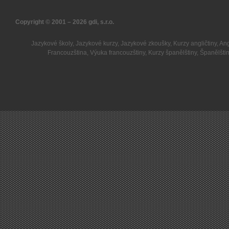
Copyright © 2001 – 2026
gdi, s.r.o.
Jazykové školy
,
Jazykové kurzy
,
Jazykové zkoušky
,
Kurzy angličtiny
,
Ang
Francouzština
,
Výuka francouzštiny
,
Kurzy španělštiny
,
Španělšti