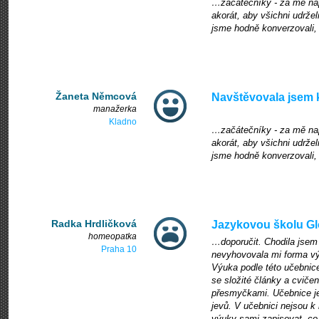
…začátečníky - za mě nap
akorát, aby všichni udrže
jsme hodně konverzovali, 
Žaneta Němcová
Navštěvovala jsem
manažerka
Kladno
…začátečníky - za mě nap
akorát, aby všichni udrže
jsme hodně konverzovali, 
Radka Hrdličková
Jazykovou školu 
homeopatka
…doporučit. Chodila jsem
Praha 10
nevyhovovala mi forma vý
Výuka podle této učebnic
se složité články a cviče
přesmyčkami. Učebnice je
jevů. V učebnici nejsou k
výuky sami zapisovat, co 