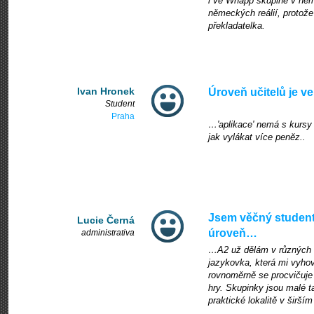
i ve Whapp skupině v něm
německých reálií, protože
překladatelka.
Ivan Hronek
Úroveň učitelů je v
Student
Praha
…'aplikace' nemá s kursy 
jak vylákat více penĕz..
Jsem věčný studen
Lucie Černá
úroveň…
administrativa
…A2 už dělám v různých šk
jazykovka, která mi vyho
rovnoměrně se procvičuje 
hry. Skupinky jsou malé t
praktické lokalitě v širší