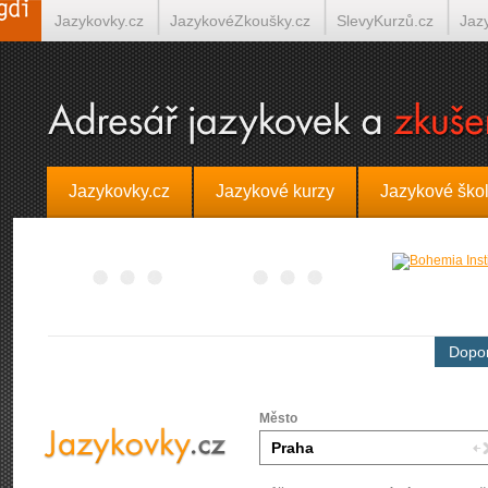
Jazykovky.cz
JazykovéZkoušky.cz
SlevyKurzů.cz
Jaz
Španělština on-line
Italština on-line
Tlumočení-Překlady.
Jazykovky.cz
Jazykové kurzy
Jazykové ško
Dopor
Město