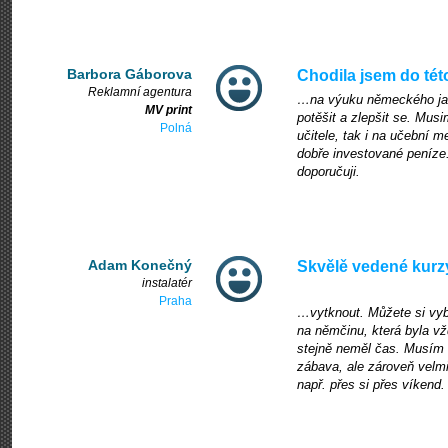
Barbora Gáborova
Chodila jsem do té
Reklamní agentura
…na výuku německého jazy
MV print
potěšit a zlepšit se. Musi
Polná
učitele, tak i na učební 
dobře investované peníze
doporučuji.
Adam Konečný
Skvělě vedené kur
instalatér
Praha
…vytknout. Můžete si vybra
na němčinu, která byla vž
stejně neměl čas. Musím al
zábava, ale zároveň velmi
např. přes si přes víkend.