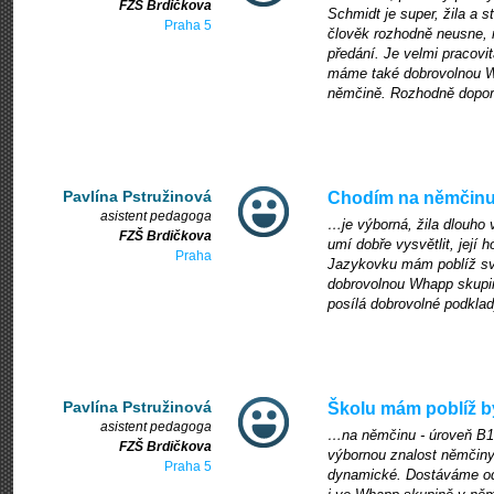
FZŠ Brdičkova
Schmidt je super, žila a 
Praha 5
člověk rozhodně neusne, n
předání. Je velmi pracov
máme také dobrovolnou W
němčině. Rozhodně doporu
Pavlína Pstružinová
Chodím na němčinu
asistent pedagoga
…je výborná, žila dlouho 
FZŠ Brdičkova
umí dobře vysvětlit, její h
Praha
Jazykovku mám poblíž své
dobrovolnou Whapp skupin
posílá dobrovolné podklad
Pavlína Pstružinová
Školu mám poblíž b
asistent pedagoga
…na němčinu - úroveň B1.
FZŠ Brdičkova
výbornou znalost němčiny,
Praha 5
dynamické. Dostáváme od