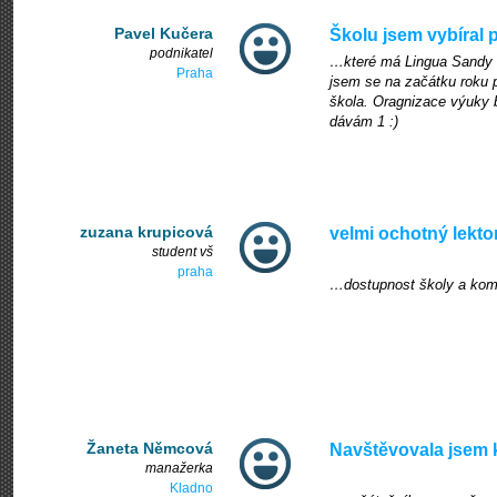
Pavel Kučera
Školu jsem vybíral 
podnikatel
…které má Lingua Sandy v
Praha
jsem se na začátku roku při
škola. Oragnizace výuky by
dávám 1 :)
zuzana krupicová
velmi ochotný lekto
student vš
praha
…dostupnost školy a kom
Žaneta Němcová
Navštěvovala jsem
manažerka
Kladno