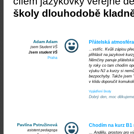
cílem jazykovky veřejně d
školy dlouhodobě kladn
Adam Adam
Přátelská atmosféra
jsem Student VŠ
…vstříc. Kvůli zápisu př
Jsem student VŠ
přihlásit na jazykové kurz
Praha
Němčiny panuje přátelská 
ty roky co tam chodím op
výuku NJ a kurzy si nemů
bezpochyby. Takže jsem "
v klidu doporučit komukoli
Vyjádření školy
Dobrý den, moc děkujeme 
Pavlína Pstružinová
Chodím na kurz B1
asistent pedagoga
… Andělu, prostory pro vý