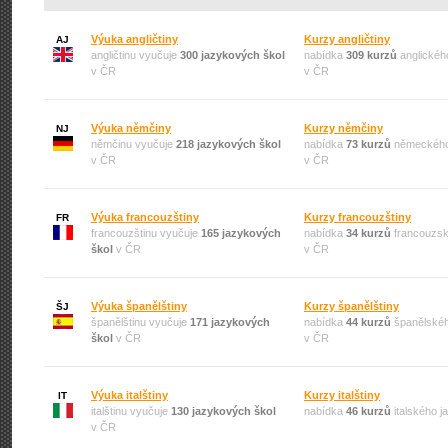
Výuka angličtiny
Kurzy angličtiny
AJ
angličtinu vyučuje
300 jazykových škol
nabídka
309 kurzů
anglickéh
v ČR
v ČR
Výuka němčiny
Kurzy němčiny
NJ
němčinu vyučuje
218 jazykových škol
nabídka
73 kurzů
německého
v ČR
v ČR
Výuka francouzštiny
Kurzy francouzštiny
FR
francouzštinu vyučuje
165 jazykových
nabídka
34 kurzů
francouzsk
škol
v ČR
v ČR
Výuka španělštiny
Kurzy španělštiny
ŠJ
španělštinu vyučuje
171 jazykových
nabídka
44 kurzů
španělskéh
škol
v ČR
v ČR
Výuka italštiny
Kurzy italštiny
IT
italštinu vyučuje
130 jazykových škol
nabídka
46 kurzů
italského 
v ČR