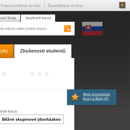
Francouzština on-line
Španělština on-line
ové školy
Jazykové kurzy
zyky
Zkušenosti studentů
Moje srovnávané
kurzy a školy
(0)
Druh kurzu