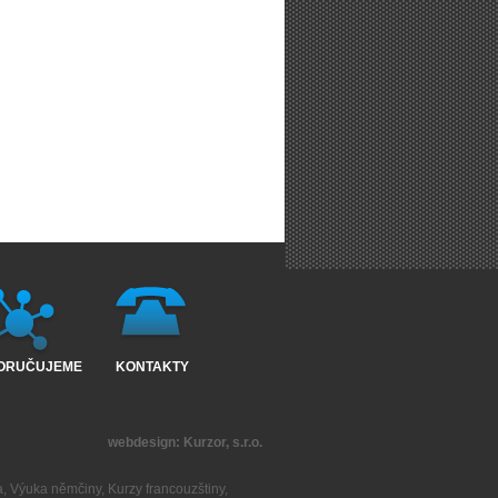
ORUČUJEME
KONTAKTY
webdesign:
Kurzor, s.r.o.
a
,
Výuka němčiny
,
Kurzy francouzštiny
,