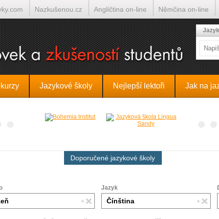
yky.com
Nazkušenou.cz
Angličtina on-line
Němčina on-line
lumočí.cz
Jazyk
 kurzy
Jazykové školy
Nejlepší lektoři
Jak na ja
Doporučené jazykové školy
o
Jazyk