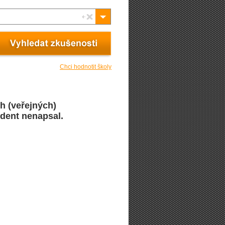
Chci hodnotit školy
h (veřejných)
udent nenapsal.