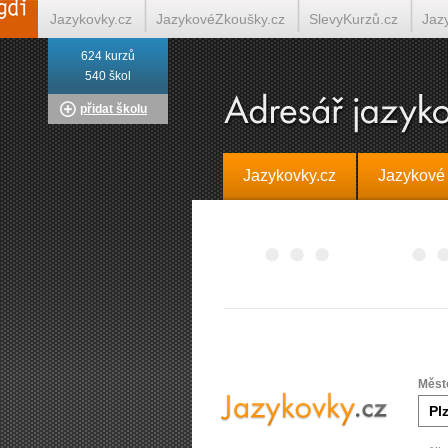
Jazykovky.cz
JazykovéZkoušky.cz
SlevyKurzů.cz
Jaz
624 kurzů
Italština on-line
Tlumočení-Překlady.cz
Překládá.cz
T
540 škol
přidat školu
Jazykovky.cz
Jazykové
Měst