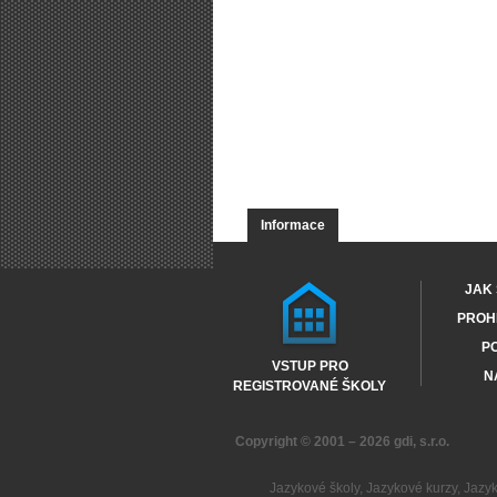
Informace
JAK 
PROHL
PO
VSTUP PRO
N
REGISTROVANÉ ŠKOLY
Copyright © 2001 – 2026
gdi, s.r.o.
Jazykové školy
,
Jazykové kurzy
,
Jazy