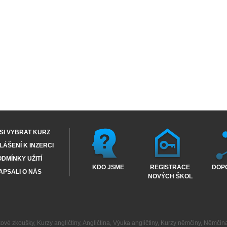
SI VYBRAT KURZ
ÁŠENÍ K INZERCI
DMÍNKY UŽITÍ
KDO JSME
REGISTRACE
DOP
APSALI O NÁS
NOVÝCH ŠKOL
kové zkoušky
,
Kurzy angličtiny
,
Angličtina
,
Výuka angličtiny
,
Kurzy němčiny
,
Němčin