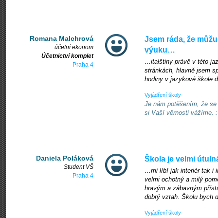
Romana Malchrová
Jsem ráda, že můžu
účetní ekonom
výuku…
Účetnictví komplet
…italštiny právě v této j
Praha 4
stránkách, hlavně jsem sp
hodiny v jazykové škole 
Vyjádření školy
Je nám potěšením, že se 
si Vaší věrnosti vážíme. :
Daniela Poláková
Škola je velmi útul
Student VŠ
…mi líbí jak interiér tak i
Praha 4
velmi ochotný a milý pomo
hravým a zábavným přístu
dobrý vztah. Školu bych d
Vyjádření školy