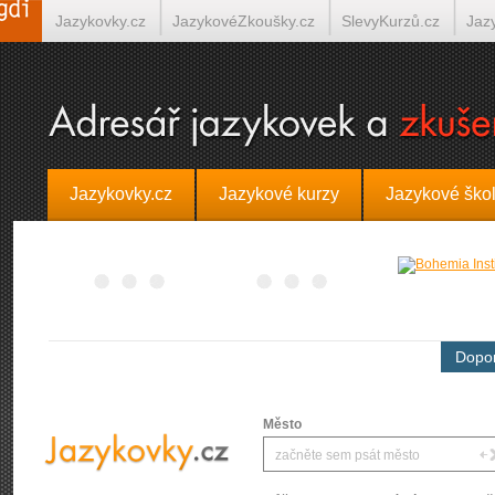
Jazykovky.cz
JazykovéZkoušky.cz
SlevyKurzů.cz
Jaz
Španělština on-line
Italština on-line
Tlumočení-Překlady.
Jazykovky.cz
Jazykové kurzy
Jazykové ško
Dopor
Město