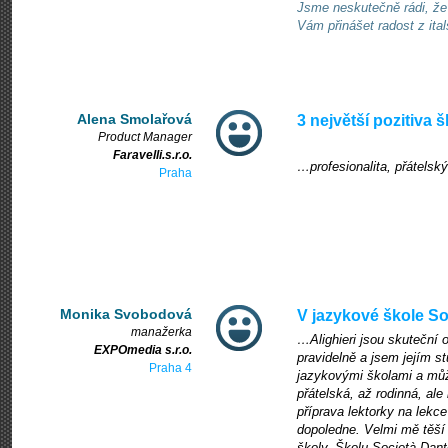
Jsme neskutečně rádi, že
Vám přinášet radost z italš
Alena Smolařová
3 největší pozitiva 
Product Manager
Faravelli.s.r.o.
…profesionalita, přátelsk
Praha
Monika Svobodová
V jazykové škole S
manažerka
…Alighieri jsou skuteční o
EXPOmedia s.r.o.
pravidelně a jsem jejím s
Praha 4
jazykovými školami a můžu
přátelská, až rodinná, al
příprava lektorky na lekce
dopoledne. Velmi mě těší 
školy. Školu Società Dant