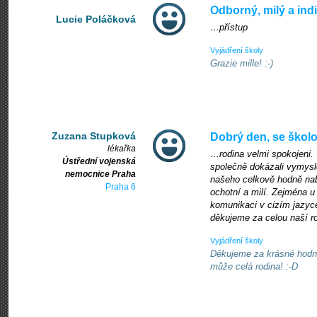
Odborný, milý a ind
Lucie Poláčková
…přístup
Vyjádření školy
Grazie mille! :-)
Zuzana Stupková
Dobrý den, se škol
lékařka
…rodina velmi spokojeni. V
Ústřední vojenská
společně dokázali vymysl
nemocnice Praha
našeho celkově hodně nabi
Praha 6
ochotní a milí. Zejména u
komunikaci v cizím jazyce
děkujeme za celou naší r
Vyjádření školy
Děkujeme za krásné hodno
může celá rodina! :-D