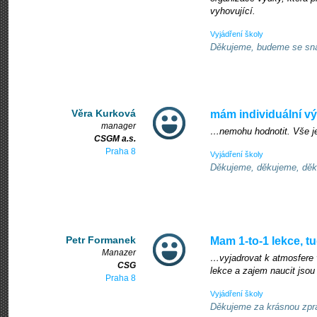
vyhovující.
Vyjádření školy
Děkujeme, budeme se snaži
Věra Kurková
mám individuální v
manager
…nemohu hodnotit. Vše je
CSGM a.s.
Praha 8
Vyjádření školy
Děkujeme, děkujeme, děku
Petr Formanek
Mam 1-to-1 lekce, t
Manazer
…vyjadrovat k atmosfere 
CSG
lekce a zajem naucit jsou
Praha 8
Vyjádření školy
Děkujeme za krásnou zpráv