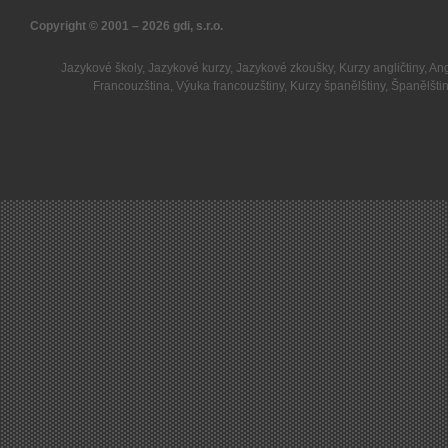
Copyright © 2001 – 2026
gdi, s.r.o.
Jazykové školy
,
Jazykové kurzy
,
Jazykové zkoušky
,
Kurzy angličtiny
,
Ang
Francouzština
,
Výuka francouzštiny
,
Kurzy španělštiny
,
Španělšti