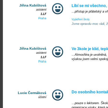
Jiřina Kubištová
Líbí se mi všechno,
asistent
…přístup je přátelský a vř
1.LF
Praha
Vyjádření školy
Jsme opravdu moc rádi, že
Jiřina Kubištová
Ve 3kole je klid, tep
asistent
…Atmosféra je uvolněná, p
1.LF
výukou jsem velmi spoko
Praha
Do osobního kontak
Lucie Čermáková
účetní
…pouze s lektorem. Školu
organizace výuky, která p