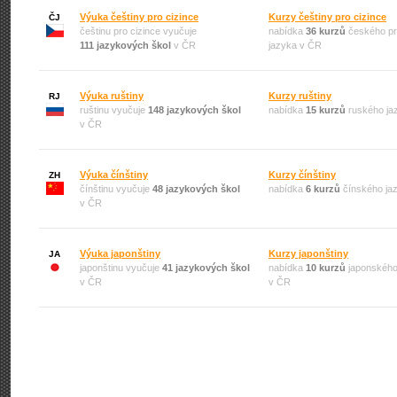
Výuka češtiny pro cizince
Kurzy češtiny pro cizince
ČJ
češtinu pro cizince vyučuje
nabídka
36 kurzů
českého pr
111 jazykových škol
v ČR
jazyka v ČR
Výuka ruštiny
Kurzy ruštiny
RJ
ruštinu vyučuje
148 jazykových škol
nabídka
15 kurzů
ruského ja
v ČR
Výuka čínštiny
Kurzy čínštiny
ZH
čínštinu vyučuje
48 jazykových škol
nabídka
6 kurzů
čínského ja
v ČR
Výuka japonštiny
Kurzy japonštiny
JA
japonštinu vyučuje
41 jazykových škol
nabídka
10 kurzů
japonského
v ČR
v ČR