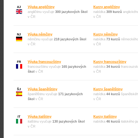
Výuka angličtiny
Kurzy angličtiny
AJ
angličtinu vyučuje
300 jazykových škol
nabídka
309 kurzů
anglickéh
v ČR
v ČR
Výuka němčiny
Kurzy němčiny
NJ
němčinu vyučuje
218 jazykových škol
nabídka
73 kurzů
německého
v ČR
v ČR
Výuka francouzštiny
Kurzy francouzštiny
FR
francouzštinu vyučuje
165 jazykových
nabídka
34 kurzů
francouzsk
škol
v ČR
v ČR
Výuka španělštiny
Kurzy španělštiny
ŠJ
španělštinu vyučuje
171 jazykových
nabídka
44 kurzů
španělskéh
škol
v ČR
v ČR
Výuka italštiny
Kurzy italštiny
IT
italštinu vyučuje
130 jazykových škol
nabídka
46 kurzů
italského j
v ČR