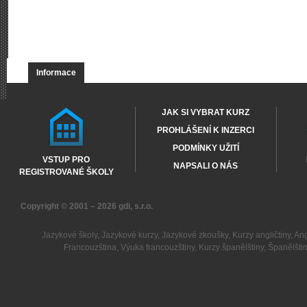
Informace
JAK SI VYBRAT KURZ
PROHLÁŠENÍ K INZERCI
PODMÍNKY UŽITÍ
VSTUP PRO
NAPSALI O NÁS
REGISTROVANÉ ŠKOLY
Copyright © 2001 – 2026
gdi, s.r.o.
Jazykové školy
,
Jazykové kurzy
,
Jazykové zkoušky
,
Kurzy angličtiny
,
Ang
Francouzština
,
Výuka francouzštiny
,
Kurzy španělštiny
,
Španělšti