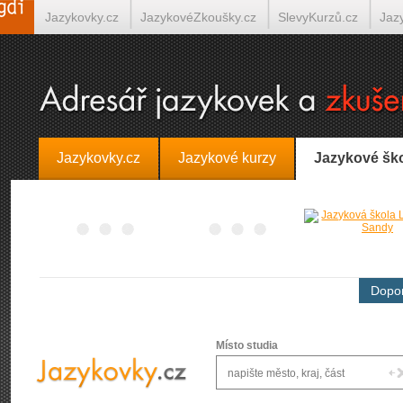
Jazykovky.cz
JazykovéZkoušky.cz
SlevyKurzů.cz
Jaz
Španělština on-line
Italština on-line
Tlumočení-Překlady.
Jazykovky.cz
Jazykové kurzy
Jazykové šk
Dopor
Místo studia