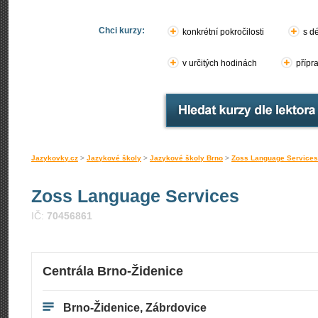
Chci kurzy:
konkrétní pokročilosti
s d
v určitých hodinách
přípr
Jazykovky.cz
>
Jazykové školy
>
Jazykové školy Brno
>
Zoss Language Services
Zoss Language Services
IČ:
70456861
Centrála Brno-Židenice
Brno-Židenice, Zábrdovice