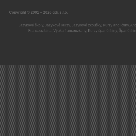
Copyright © 2001 – 2026
gdi, s.r.o.
Jazykové školy
,
Jazykové kurzy
,
Jazykové zkoušky
,
Kurzy angličtiny
,
Ang
Francouzština
,
Výuka francouzštiny
,
Kurzy španělštiny
,
Španělšti