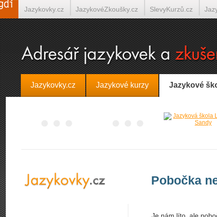
Jazykovky.cz
JazykovéZkoušky.cz
SlevyKurzů.cz
Jaz
Španělština on-line
Italština on-line
Tlumočení-Překlady.
Jazykovky.cz
Jazykové kurzy
Jazykové šk
Pobočka ne
Je nám líto, ale pobo