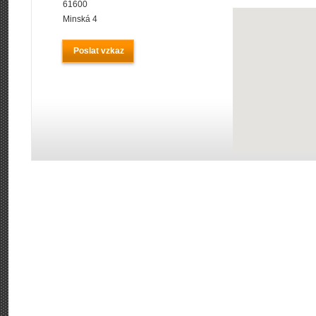
61600
Minská 4
Poslat vzkaz