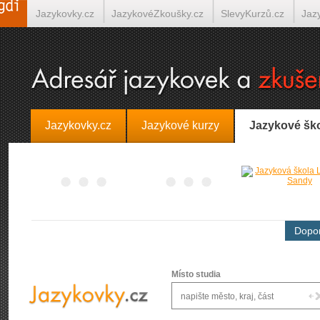
Jazykovky.cz
JazykovéZkoušky.cz
SlevyKurzů.cz
Jaz
Španělština on-line
Italština on-line
Tlumočení-Překlady.
Jazykovky.cz
Jazykové kurzy
Jazykové šk
Dopor
Místo studia