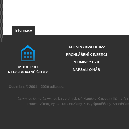
Informace
JAK SI VYBRAT KURZ
PROHLÁŠENÍ K INZERCI
PODMÍNKY UŽITÍ
VSTUP PRO
NAPSALI O NÁS
REGISTROVANÉ ŠKOLY
Copyright © 2001 – 2026
gdi, s.r.o.
Jazykové školy
,
Jazykové kurzy
,
Jazykové zkoušky
,
Kurzy angličtiny
,
Ang
Francouzština
,
Výuka francouzštiny
,
Kurzy španělštiny
,
Španělšti