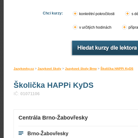
Chci kurzy:
konkrétní pokročilosti
s d
v určitých hodinách
přípr
Jazykovky.cz
>
Jazykové školy
>
Jazykové školy Brno
>
Školička HAPPi KyDS
Školička HAPPi KyDS
IČ:
01071106
Centrála Brno-Žabovřesky
Brno-Žabovřesky