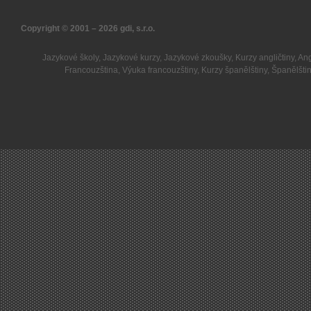
Copyright © 2001 – 2026
gdi, s.r.o.
Jazykové školy
,
Jazykové kurzy
,
Jazykové zkoušky
,
Kurzy angličtiny
,
Ang
Francouzština
,
Výuka francouzštiny
,
Kurzy španělštiny
,
Španělšti