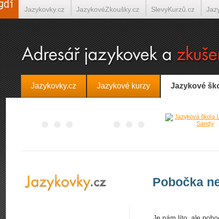
Jazykovky.cz
JazykovéZkoušky.cz
SlevyKurzů.cz
Jaz
Španělština on-line
Italština on-line
Tlumočení-Překlady.
Jazykovky.cz
Jazykové kurzy
Jazykové šk
Pobočka ne
Je nám líto, ale pobo