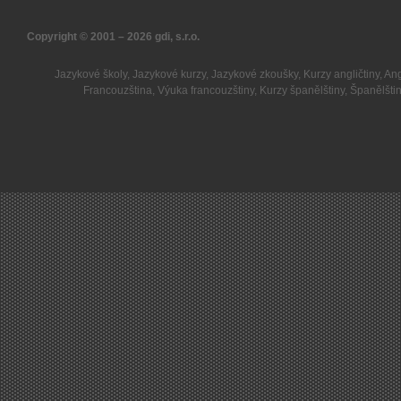
Copyright © 2001 – 2026
gdi, s.r.o.
Jazykové školy
,
Jazykové kurzy
,
Jazykové zkoušky
,
Kurzy angličtiny
,
Ang
Francouzština
,
Výuka francouzštiny
,
Kurzy španělštiny
,
Španělšti