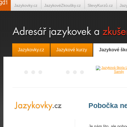
Jazykovky.cz
JazykovéZkoušky.cz
SlevyKurzů.cz
Jaz
Španělština on-line
Italština on-line
Tlumočení-Překlady.
Jazykovky.cz
Jazykové kurzy
Jazykové šk
Pobočka ne
Je nám líto, ale pobo