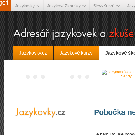
Jazykovky.cz
JazykovéZkoušky.cz
SlevyKurzů.cz
Jaz
Španělština on-line
Italština on-line
Tlumočení-Překlady.
Jazykovky.cz
Jazykové kurzy
Jazykové šk
Pobočka ne
Je nám líto, ale pobo