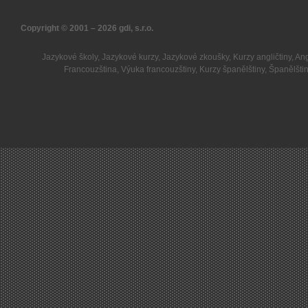
Copyright © 2001 – 2026
gdi, s.r.o.
Jazykové školy
,
Jazykové kurzy
,
Jazykové zkoušky
,
Kurzy angličtiny
,
Ang
Francouzština
,
Výuka francouzštiny
,
Kurzy španělštiny
,
Španělšti