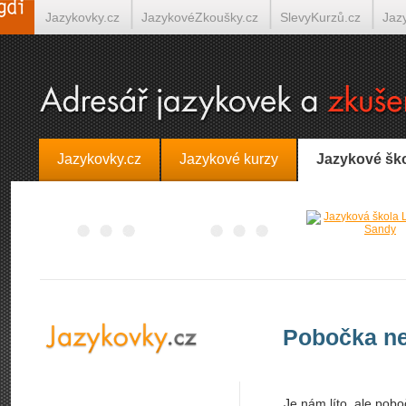
Jazykovky.cz
JazykovéZkoušky.cz
SlevyKurzů.cz
Jaz
Španělština on-line
Italština on-line
Tlumočení-Překlady.
Jazykovky.cz
Jazykové kurzy
Jazykové šk
Pobočka ne
Je nám líto, ale pobo