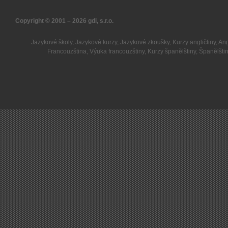
Copyright © 2001 – 2026
gdi, s.r.o.
Jazykové školy
,
Jazykové kurzy
,
Jazykové zkoušky
,
Kurzy angličtiny
,
Ang
Francouzština
,
Výuka francouzštiny
,
Kurzy španělštiny
,
Španělšti