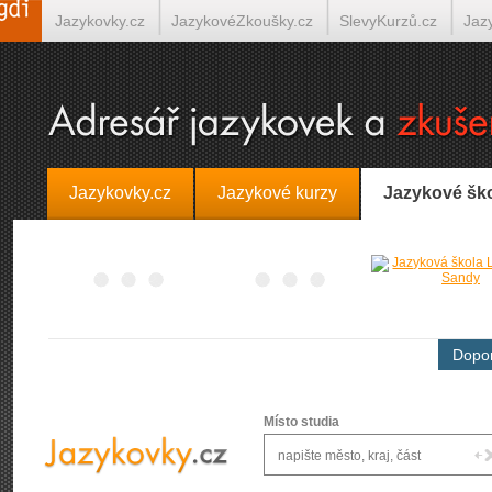
Jazykovky.cz
JazykovéZkoušky.cz
SlevyKurzů.cz
Jaz
Španělština on-line
Italština on-line
Tlumočení-Překlady.
Jazykovky.cz
Jazykové kurzy
Jazykové šk
Dopor
Místo studia