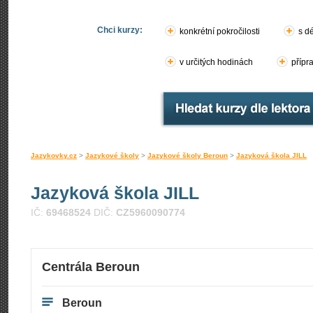
Chci kurzy:
konkrétní pokročilosti
s d
v určitých hodinách
přípr
Jazykovky.cz
>
Jazykové školy
>
Jazykové školy Beroun
>
Jazyková škola JILL
Jazyková škola JILL
IČ:
69468524
DIČ:
CZ5960090774
Centrála Beroun
Beroun