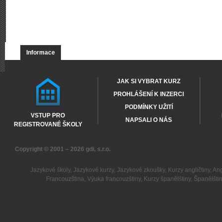
Informace
JAK SI VYBRAT KURZ
PROHLÁŠENÍ K INZERCI
PODMÍNKY UŽITÍ
VSTUP PRO
NAPSALI O NÁS
REGISTROVANÉ ŠKOLY
Copyright © 2001 – 2026
gdi, s.r.o.
Jazykové školy
,
Jazykové kurzy
,
Jazykové zkoušky
,
Kurzy angličtiny
,
Ang
Francouzština
,
Výuka francouzštiny
,
Kurzy španělštiny
,
Španělšti