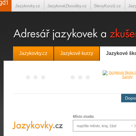
Jazykovky.cz
JazykovéZkoušky.cz
SlevyKurzů.cz
Jaz
Španělština on-line
Italština on-line
Tlumočení-Překlady.
Jazykovky.cz
Jazykové kurzy
Jazykové šk
Dopor
Místo studia