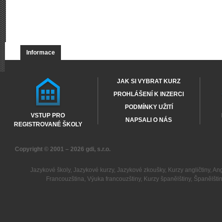
Informace
JAK SI VYBRAT KURZ
PROHLÁŠENÍ K INZERCI
PODMÍNKY UŽITÍ
VSTUP PRO
NAPSALI O NÁS
REGISTROVANÉ ŠKOLY
Copyright © 2001 – 2026
gdi, s.r.o.
Jazykové školy
,
Jazykové kurzy
,
Jazykové zkoušky
,
Kurzy angličtiny
,
Ang
Francouzština
,
Výuka francouzštiny
,
Kurzy španělštiny
,
Španělšti