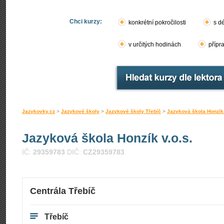
Chci kurzy:
konkrétní pokročilosti
s d
v určitých hodinách
přípr
Jazykovky.cz
>
Jazykové školy
>
Jazykové školy Třebíč
>
Jazyková škola Honzík 
Jazyková škola Honzík v.o.s.
IČ:
29359783
DIČ:
CZ29359783
Centrála Třebíč
Třebíč