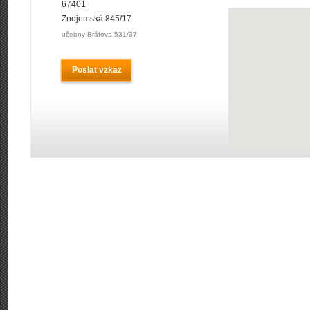
67401
Znojemská 845/17
učebny Bráfova 531/37
Poslat vzkaz