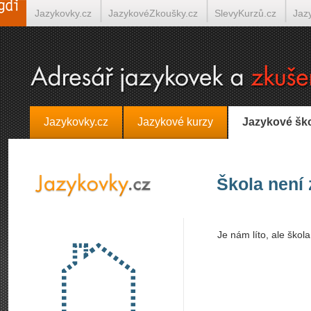
Jazykovky.cz
JazykovéZkoušky.cz
SlevyKurzů.cz
Jaz
Španělština on-line
Italština on-line
Tlumočení-Překlady.
Jazykovky.cz
Jazykové kurzy
Jazykové šk
Škola není
Je nám líto, ale škol