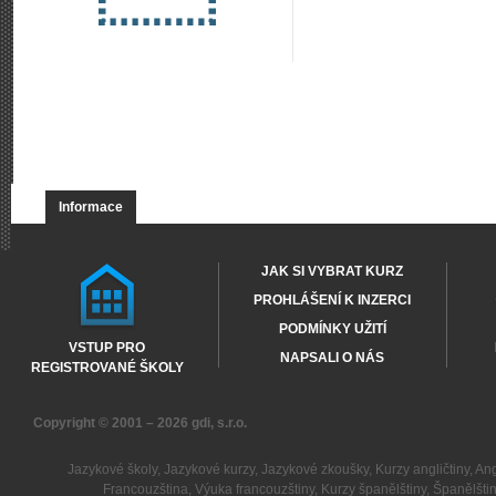
Informace
JAK SI VYBRAT KURZ
PROHLÁŠENÍ K INZERCI
PODMÍNKY UŽITÍ
VSTUP PRO
NAPSALI O NÁS
REGISTROVANÉ ŠKOLY
Copyright © 2001 – 2026
gdi, s.r.o.
Jazykové školy
,
Jazykové kurzy
,
Jazykové zkoušky
,
Kurzy angličtiny
,
Ang
Francouzština
,
Výuka francouzštiny
,
Kurzy španělštiny
,
Španělšti