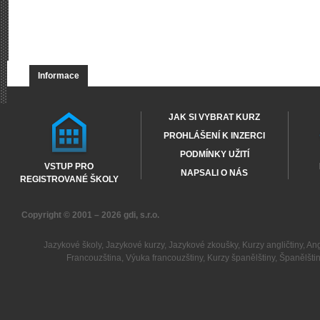
Informace
JAK SI VYBRAT KURZ
PROHLÁŠENÍ K INZERCI
PODMÍNKY UŽITÍ
VSTUP PRO
NAPSALI O NÁS
REGISTROVANÉ ŠKOLY
Copyright © 2001 – 2026
gdi, s.r.o.
Jazykové školy
,
Jazykové kurzy
,
Jazykové zkoušky
,
Kurzy angličtiny
,
Ang
Francouzština
,
Výuka francouzštiny
,
Kurzy španělštiny
,
Španělšti