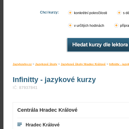
Chci kurzy:
konkrétní pokročilosti
s d
v určitých hodinách
přípr
Jazykovky.cz
>
Jazykové školy
>
Jazykové školy Hradec Králové
>
Infinitty - jaz
Infinitty - jazykové kurzy
IČ:
87937841
Centrála Hradec Králové
Hradec Králové