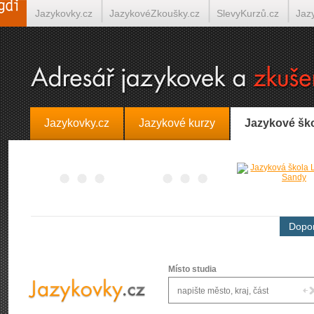
Jazykovky.cz
JazykovéZkoušky.cz
SlevyKurzů.cz
Jaz
Španělština on-line
Italština on-line
Tlumočení-Překlady.
Jazykovky.cz
Jazykové kurzy
Jazykové šk
Dopor
Místo studia