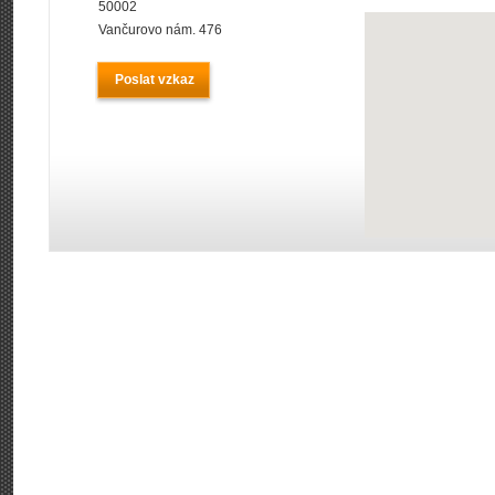
50002
Vančurovo nám. 476
Poslat vzkaz