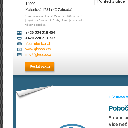
Pohled z ulice
14900
Malenická 1784 (KC Zahrada)
S námi se domluvíte! Více než 160 kurzů 6
jazyků na 6 místech Prahy. Sledujte nabídku
všech poboček.
+420 224 219 484
+420 224 213 323
YouTube kanál
www.glossa.cz/
info@glossa.cz
Poslat vzkaz
Informace 
Poboč
S námi s
Více než