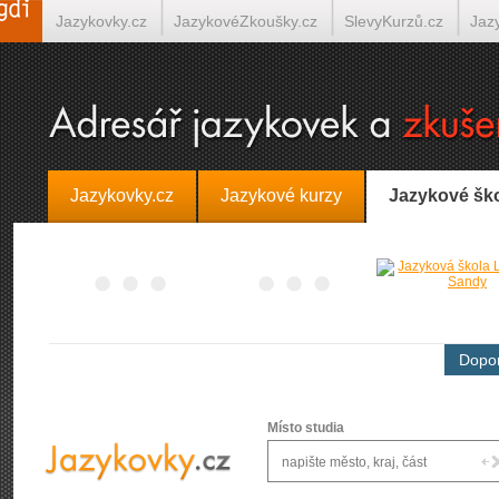
Jazykovky.cz
JazykovéZkoušky.cz
SlevyKurzů.cz
Jaz
Španělština on-line
Italština on-line
Tlumočení-Překlady.
Jazykovky.cz
Jazykové kurzy
Jazykové šk
Dopor
Místo studia