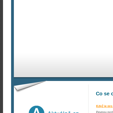
Co se 
Když je pro
Pevnou pozic