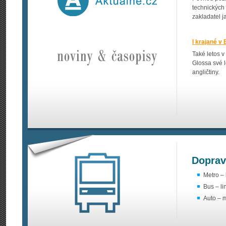
technických 
zakladatel 
I krajané v 
Také letos v
Glossa své 
angličtiny.
Doprav
Metro – 
Bus – li
Auto – 