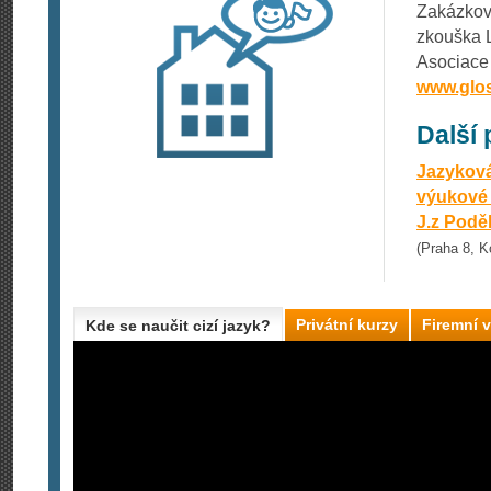
Zakázková
zkouška L
Asociace
www.glos
Další
Jazyková
výukové
J.z Podě
(Praha 8, K
Privátní kurzy
Firemní 
Kde se naučit cizí jazyk?