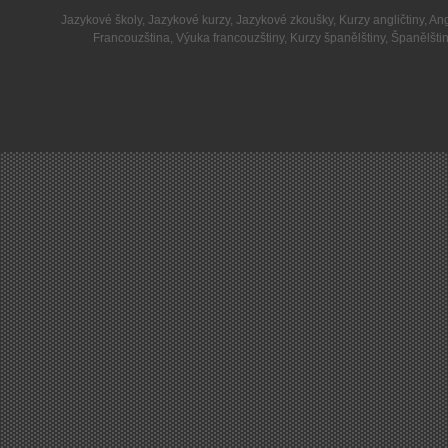
Jazykové školy
,
Jazykové kurzy
,
Jazykové zkoušky
,
Kurzy angličtiny
,
Ang
Francouzština
,
Výuka francouzštiny
,
Kurzy španělštiny
,
Španělšti