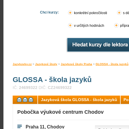
Chci kurzy:
konkrétní pokročilosti
s d
v určitých hodinách
přípr
Jazykovky.cz
>
Jazykové školy
>
Jazykové školy Praha
>
GLOSSA - škola jazyků
GLOSSA - škola jazyků
IČ:
24699322
DIČ:
CZ24699322
Jazyková škola GLOSSA - škola jazyků
Po
Pobočka výukové centrum Chodov
Praha 11, Chodov