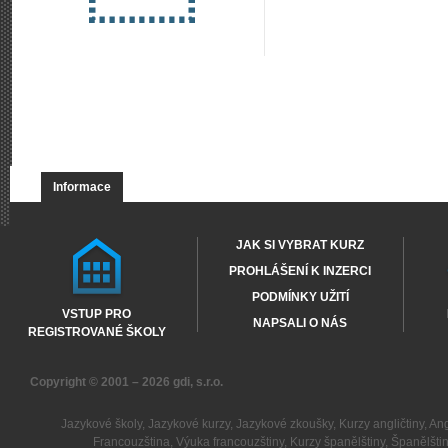
Informace
JAK SI VYBRAT KURZ
PROHLÁŠENÍ K INZERCI
PODMÍNKY UŽITÍ
VSTUP PRO
NAPSALI O NÁS
REGISTROVANÉ ŠKOLY
Copyright © 2001 – 2026
gdi, s.r.o.
Jazykové školy
,
Jazykové kurzy
,
Jazykové zkoušky
,
Kurzy angličtiny
,
Ang
Francouzština
,
Výuka francouzštiny
,
Kurzy španělštiny
,
Španělšti