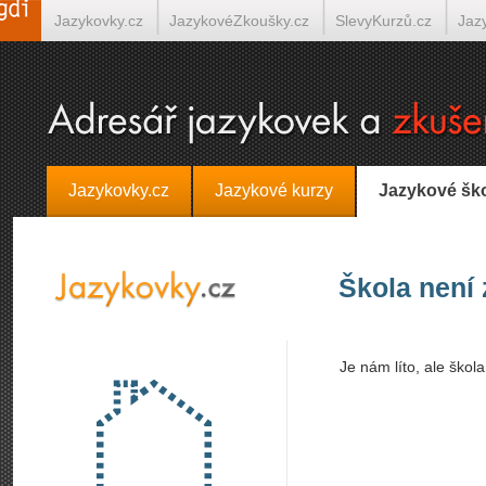
Jazykovky.cz
JazykovéZkoušky.cz
SlevyKurzů.cz
Jaz
Španělština on-line
Italština on-line
Tlumočení-Překlady.
Jazykovky.cz
Jazykové kurzy
Jazykové šk
Škola není
Je nám líto, ale škol